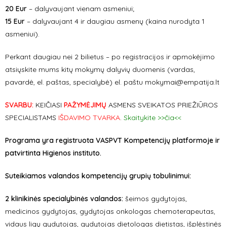
20 Eur
– dalyvaujant vienam asmeniui;
15 Eur
– dalyvaujant 4 ir daugiau asmenų (kaina nurodyta 1
asmeniui).
Perkant daugiau nei 2 bilietus – po registracijos ir apmokėjimo
atsiųskite mums kitų mokymų dalyvių duomenis (vardas,
pavardė, el. paštas, specialybė) el. paštu mokymai@empatija.lt
SVARBU:
KEIČIASI
PAŽYMĖJIMŲ
ASMENS SVEIKATOS PRIEŽIŪROS
SPECIALISTAMS
IŠDAVIMO TVARKA
.
Skaitykite >>čia<<
Programa yra registruota VASPVT Kompetencijų platformoje ir
patvirtinta Higienos instituto.
Suteikiamos valandos kompetencijų grupių tobulinimui:
2 klinikinės specialybinės valandos:
šeimos gydytojas,
medicinos gydytojas, gydytojas onkologas chemoterapeutas,
vidaus ligų gydytojas, gydytojas dietologas dietistas, išplėstinės