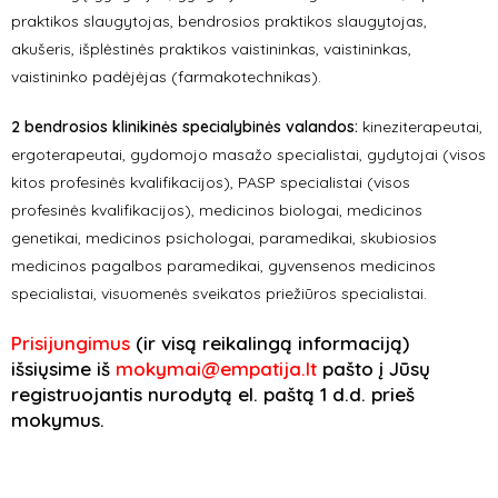
praktikos slaugytojas, bendrosios praktikos slaugytojas,
akušeris, išplėstinės praktikos vaistininkas, vaistininkas,
vaistininko padėjėjas (farmakotechnikas).
2 bendrosios klinikinės specialybinės valandos:
kineziterapeutai,
ergoterapeutai, gydomojo masažo specialistai, gydytojai (visos
kitos profesinės kvalifikacijos), PASP specialistai (visos
profesinės kvalifikacijos), medicinos biologai, medicinos
genetikai, medicinos psichologai, paramedikai, skubiosios
medicinos pagalbos paramedikai, gyvensenos medicinos
specialistai, visuomen
ė
s sveikatos prie
žiūr
os specialista
i.
Prisijungimus
(ir visą reikalingą informaciją)
išsiųsime iš
mokymai@empatija.lt
pašto į Jūsų
registruojantis nurodytą el. paštą 1 d.d. prieš
mokymus.