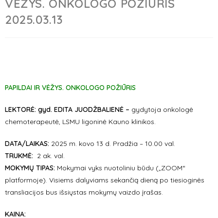
VĖŽYS. ONKOLOGO POŽIŪRIS
2025.03.13
PAPILDAI IR VĖŽYS. ONKOLOGO POŽIŪRIS
LEKTORĖ: gyd. EDITA JUODŽBALIENĖ –
gydytoja onkologė
chemoterapeutė, LSMU ligoninė Kauno klinikos.
DATA/LAIKAS:
2025 m. kovo 13 d. Pradžia – 10.00 val.
TRUKMĖ:
2 ak. val.
MOKYMŲ TIPAS:
Mokymai vyks nuotoliniu būdu („ZOOM“
platformoje). Visiems dalyviams sekančią dieną po tiesioginės
transliacijos bus išsiųstas mokymų vaizdo įrašas.
KAINA: