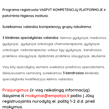
Programa registruota VASPVT KOMPETENCIJŲ PLATFORMOJE ir
patvirtinta Higienos instituto.
Suteikiamos valandos kompetencijų grupių tobulinimui:
3 klinikinės
specialybinės
valandos:
šeimos gydytojai, medicinos
gydytojai, gydytojai onkologai chemoterapeutai, gydytojai
onkologai radioterapeutai, vidaus ligų gydytojai,
bendrosios
praktikos slaugytojai, išplėstinės praktikos slaugytojai, akušeriai.
Visų kitų specialybių asmens sveikatos priežiūros specialistams,
išklausiusiems seminarą, suteikiamos
3 bendrosios
klinikinės
specialybinės kvalifikacijos kėlimo valandos.
Prisijungimus
(ir visą reikalingą informaciją)
išsiųsime iš
mokymai@empatija.lt
pašto į Jūsų
registruojantis nurodytą el. paštą 1-2 d.d. prieš
mokymus.