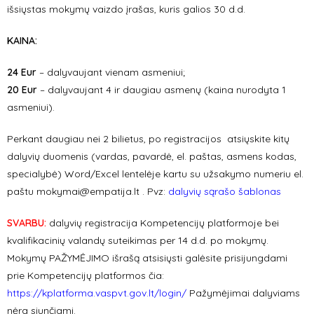
išsiųstas mokymų vaizdo įrašas, kuris galios 30 d.d.
KAINA:
24 Eur
– dalyvaujant vienam asmeniui;
20 Eur
– dalyvaujant 4 ir daugiau asmenų (kaina nurodyta 1
asmeniui).
Perkant daugiau nei 2 bilietus, po registracijos atsiųskite kitų
dalyvių duomenis (vardas, pavardė, el. paštas, asmens kodas,
specialybė) Word/Excel lentelėje kartu su užsakymo numeriu el.
paštu
mokymai@empatija.lt
. Pvz:
dalyvių sąrašo šablonas
SVARBU:
dalyvių registracija Kompetencijų platformoje bei
kvalifikacinių valandų suteikimas per 14 d.d. po mokymų.
Mokymų PAŽYMĖJIMO išrašą atsisiųsti galėsite prisijungdami
prie Kompetencijų platformos čia:
https://kplatforma.vaspvt.gov.lt/login/
Pažymėjimai dalyviams
nėra siunčiami.