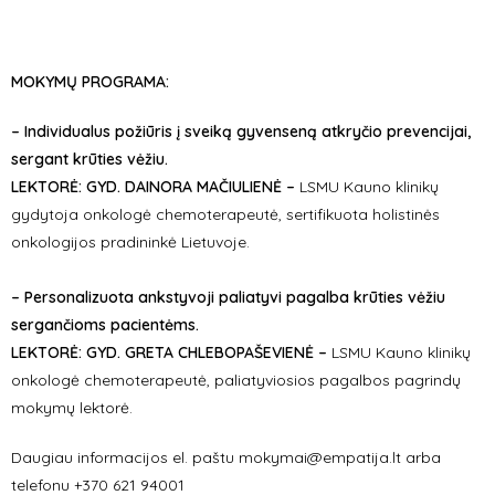
MOKYMŲ PROGRAMA:
– Individualus požiūris į sveiką gyvenseną atkryčio prevencijai,
sergant krūties vėžiu.
LEKTORĖ: GYD. DAINORA MAČIULIENĖ –
LSMU Kauno klinikų
gydytoja onkologė chemoterapeutė, sertifikuota holistinės
onkologijos pradininkė Lietuvoje.
–
Personalizuota ankstyvoji paliatyvi pagalba krūties vėžiu
sergančioms pacientėms.
LEKTORĖ: GYD. GRETA CHLEBOPAŠEVIENĖ –
LSMU Kauno klinikų
onkologė chemoterapeutė, paliatyviosios pagalbos pagrindų
mokymų lektorė.
Daugiau informacijos el. paštu mokymai@empatija.lt arba
telefonu +370 621 94001