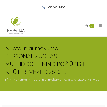
+37062194001
0
Nuotoliniai mokymai
PERSONALIZUOTAS
MULTIDISCIPLININIS POŽIŪRIS Į
KRŪTIES VĖŽĮ 2025.10.29
>
Mokymai
>
Nuotoliniai mokymai PERSONALIZUOTAS MULTIDISCIP