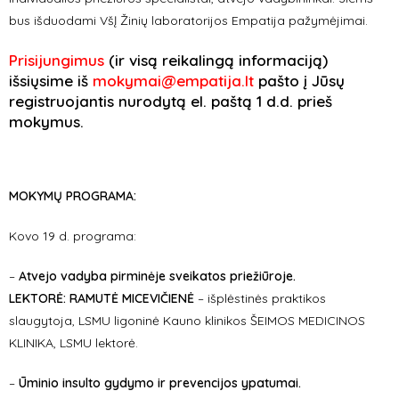
bus išduodami VšĮ Žinių laboratorijos Empatija pažymėjimai.
Prisijungimus
(ir visą reikalingą informaciją)
išsiųsime iš
mokymai@empatija.lt
pašto į Jūsų
registruojantis nurodytą el. paštą 1 d.d. prieš
mokymus.
MOKYMŲ PROGRAMA:
Kovo 19 d. programa:
–
Atvejo vadyba pirminėje sveikatos priežiūroje.
LEKTORĖ:
RAMUTĖ MICEVIČIENĖ
– išplėstinės praktikos
slaugytoja, LSMU ligoninė Kauno klinikos ŠEIMOS MEDICINOS
KLINIKA, LSMU lektorė.
–
Ūminio insulto gydymo ir prevencijos ypatumai.