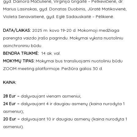
gyd.
Dainora Mačiulienė
,
Virginija Grigaitė – Petkevičienė, d
r.
Marius Lasinskas, gyd.
Donatas Duobinis,
Jūratė Matikovienė,
Violeta Senavaitienė, gyd. Eglė Sadauskaitė – Pėlikienė.
DATA/LAIKAS:
2025 m. kovo 19-20 d. Mokomoji medžiaga
parengta vaizdo įrašo pagrindu.
Mokymai vyksta
nuotoliniu
asinchroniniu būdu.
BENDRA TRUKMĖ:
14 ak. val.
MOKYMŲ TIPAS:
Mokymai bus transliuojami nuotoliniu būdu
ZOOM meeting platformoje. Peržiūra galios 30 d.
KAINA:
28 Eur –
dalyvaujant vienam asmeniui;
24 Eur –
dalyvaujant 4 ir daugiau asmenų (kaina nurodyta 1
asmeniui);
20 Eur –
dalyvaujant 10 ir daugiau asmenų (kaina nurodyta 1
asmeniui).