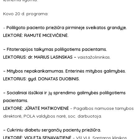
Kovo 20 d. programa:
–
Poliligoto paciento priežiūra pirminėje sveikatos grandyje.
LEKTORĖ: RAMUTĖ MICEVIČIENĖ.
– Fitoterapijos taikymas poliligotiems pacientams.
LEKTORIUS: dr.
MARIUS LASINSKAS –
vaistažolininkas.
– Mitybos nepakankamumas. Enterinės mitybos galimybės.
LEKTORIUS: gyd.
DONATAS DUOBINIS.
– Socialiniai išsūkiai ir jų sprendimo galimybės poliligotiems
pacientams.
LEKTORĖ:
JŪRATĖ MATIKOVIENĖ
–
Pagalbos namuose tarnybos
direktorė, POLA valdybos narė, soc. darbuotoja.
– Cukriniu diabetu sergančių pacientų priežiūra.
LEKTORĖ:
VIOLETA SENAVAITIENĖ
– VšĮ VUL Santaros klinikos,