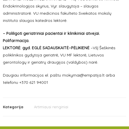
Endokrinologijos skyrius, Vyr. slaugytoja – slaugos
administratorė. VU medicinos fakulteto Sveikatos mokslų
instituto slaugos katedros lektorė.
– Poliligoti geriatriniai pacientai ir klinikiniai atvejai.
Polifarmacija.
LEKTORĖ: gyd. EGLĖ SADAUSKAITĖ–PĖLIKIENĖ
–VšĮ Šeškinės
poliklinikos gydytoja geriatrė, VU MF lektorė, Lietuvos
gerontologų ir geriatrų draugijos (valdybos) narė.
Daugiau informacijos el. paštu mokymai@empatija.lt arba
telefonu +370 621 94001
Kategorija
Artimiausi renginiai