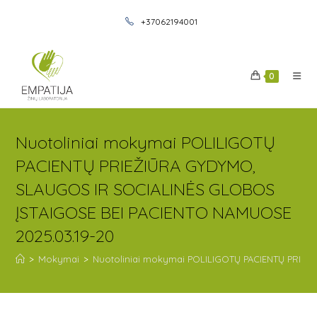
+37062194001
0
Nuotoliniai mokymai POLILIGOTŲ
PACIENTŲ PRIEŽIŪRA GYDYMO,
SLAUGOS IR SOCIALINĖS GLOBOS
ĮSTAIGOSE BEI PACIENTO NAMUOSE
2025.03.19-20
>
Mokymai
>
Nuotoliniai mokymai POLILIGOTŲ PACIENTŲ PRIE