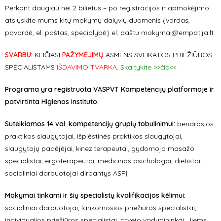
Perkant daugiau nei 2 bilietus – po registracijos ir apmokėjimo
atsiųskite mums kitų mokymų dalyvių duomenis (vardas,
pavardė, el. paštas, specialybė) el. paštu mokymai@empatija.lt
SVARBU:
KEIČIASI
PAŽYMĖJIMŲ
ASMENS SVEIKATOS PRIEŽIŪROS
SPECIALISTAMS
IŠDAVIMO TVARKA
.
Skaitykite >>čia<<
Programa yra registruota VASPVT Kompetencijų platformoje ir
patvirtinta Higienos instituto.
Suteikiamos 14 val. kompetencijų grupių tobulinimui:
bendrosios
praktikos slaugytojai, išplėstinės praktikos slaugytojai,
slaugytojų padėjėjai, kineziterapeutai, gydomojo masažo
specialistai, ergoterapeutai, medicinos psichologai, dietistai,
socialiniai darbuotojai dirbantys ASPĮ.
Mokymai tinkami ir šių specialistų kvalifikacijos kėlimui:
socialiniai darbuotojai, lankomosios priežiūros specialistai,
individualios priežiūros specialistai, atvejo vadybininkai. Jiems