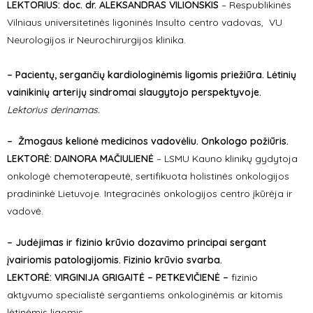
LEKTORIUS:
doc. dr.
ALEKSANDRAS VILIONSKIS
–
Respublikinės
Vilniaus universitetinės ligoninės Insulto centro vadovas, VU
Neurologijos ir Neurochirurgijos klinika.
– Pacientų, sergančių kardiologinėmis ligomis priežiūra. Lėtinių
vainikinių arterijų sindromai slaugytojo perspektyvoje.
Lektorius derinamas.
– Žmogaus kelionė medicinos vadovėliu. Onkologo požiūris.
LEKTORĖ:
DAINORA MAČIULIENĖ
– LSMU Kauno klinikų gydytoja
onkologė chemoterapeutė, sertifikuota holistinės onkologijos
pradininkė Lietuvoje. Integracinės onkologijos centro įkūrėja ir
vadovė.
– Judėjimas ir fizinio krūvio dozavimo principai sergant
įvairiomis patologijomis. Fizinio krūvio svarba.
LEKTORĖ:
VIRGINIJA GRIGAITĖ – PETKEVIČIENĖ –
fizinio
aktyvumo specialistė sergantiems onkologinėmis ar kitomis
lėtinėmis ligomis.