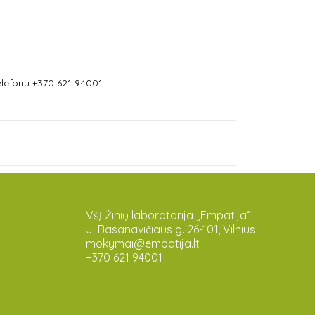
lefonu +370 621 94001
VšĮ Žinių laboratorija „Empatija“
J. Basanavičiaus g. 26-101, Vilnius
mokymai@empatija.lt
+370 621 94001