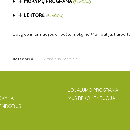
MOKYMŲ PROGRAMA
(PLAČIAU)
LEKTORĖ
(PLAČIAU)
Daugiau informacijos el. paštu mokymai@empatija.lt arba te
Kategorija
Artimiausi renginiai
LOJALUMO PROGRAMA
OKYMAI
MUS REKOMENDUOJA
ENDORIUS