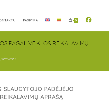
ONTAKTAI
PASKYRA
0
OS PAGAL VEIKLOS REIKALAVIMŲ
2026.09.17
OS SLAUGYTOJO PADĖJĖJO
REIKALAVIMŲ APRAŠĄ