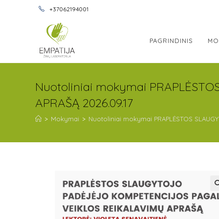
+37062194001
PAGRINDINIS
MO
Nuotoliniai mokymai PRAPLĖST
APRAŠĄ 2026.09.17
>
Mokymai
>
Nuotoliniai mokymai PRAPLĖSTOS SLAUG