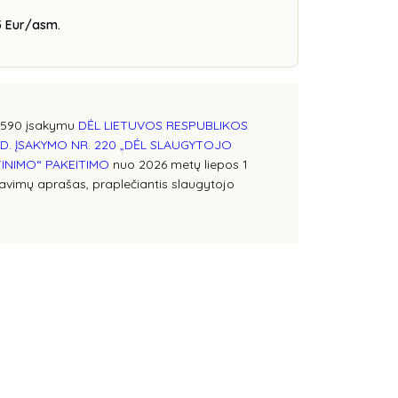
5 Eur/asm.
 V-590 įsakymu
DĖL LIETUVOS RESPUBLIKOS
D. ĮSAKYMO NR. 220 „DĖL SLAUGYTOJO
TINIMO“ PAKEITIMO
nuo 2026 metų liepos 1
lavimų aprašas, praplečiantis slaugytojo