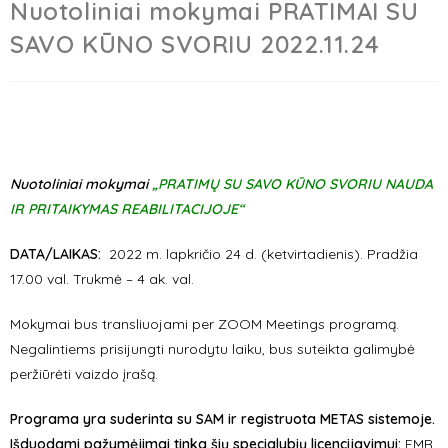
Nuotoliniai mokymai PRATIMAI SU
SAVO KŪNO SVORIU 2022.11.24
Nuotoliniai mokymai
„PRATIMŲ SU SAVO KŪNO SVORIU NAUDA
IR PRITAIKYMAS REABILITACIJOJE“
DATA/LAIKAS:
2022 m. lapkričio 24 d. (ketvirtadienis). Pradžia
17.00 val. Trukmė – 4 ak. val.
Mokymai bus transliuojami per ZOOM Meetings programą.
Negalintiems prisijungti nurodytu laiku, bus suteikta galimybė
peržiūrėti vaizdo įrašą.
Programa yra suderinta su SAM ir registruota METAS sistemoje.
Išduodami pažymėjimai tinka šių specialybių licencijavimui:
FMR