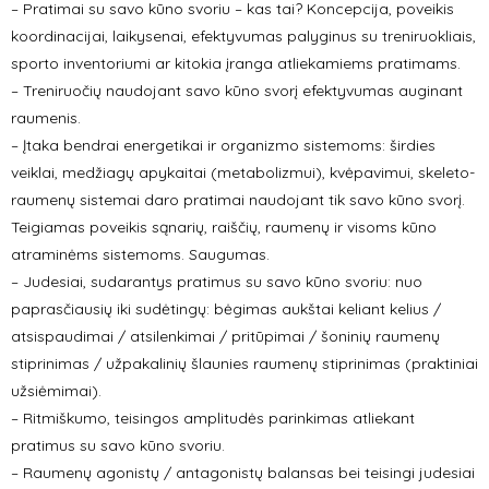
– Pratimai su savo kūno svoriu – kas tai? Koncepcija, poveikis
koordinacijai, laikysenai, efektyvumas palyginus su treniruokliais,
sporto inventoriumi ar kitokia įranga atliekamiems pratimams.
– Treniruočių naudojant savo kūno svorį efektyvumas auginant
raumenis.
– Įtaka bendrai energetikai ir organizmo sistemoms: širdies
veiklai, medžiagų apykaitai (metabolizmui), kvėpavimui, skeleto-
raumenų sistemai daro pratimai naudojant tik savo kūno svorį.
Teigiamas poveikis sąnarių, raiščių, raumenų ir visoms kūno
atraminėms sistemoms. Saugumas.
– Judesiai, sudarantys pratimus su savo kūno svoriu: nuo
paprasčiausių iki sudėtingų: bėgimas aukštai keliant kelius /
atsispaudimai / atsilenkimai / pritūpimai / šoninių raumenų
stiprinimas / užpakalinių šlaunies raumenų stiprinimas (praktiniai
užsiėmimai).
– Ritmiškumo, teisingos amplitudės parinkimas atliekant
pratimus su savo kūno svoriu.
– Raumenų agonistų / antagonistų balansas bei teisingi judesiai