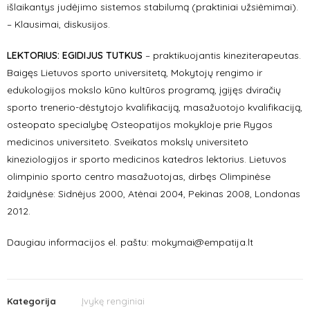
išlaikantys judėjimo sistemos stabilumą (praktiniai užsiėmimai).
– Klausimai, diskusijos.
LEKTORIUS: EGIDIJUS TUTKUS
– praktikuojantis kineziterapeutas.
Baigęs Lietuvos sporto universitetą, Mokytojų rengimo ir
edukologijos mokslo kūno kultūros programą, įgijęs dviračių
sporto trenerio-dėstytojo kvalifikaciją, masažuotojo kvalifikaciją,
osteopato specialybę Osteopatijos mokykloje prie Rygos
medicinos universiteto. Sveikatos mokslų universiteto
kineziologijos ir sporto medicinos katedros lektorius. Lietuvos
olimpinio sporto centro masažuotojas, dirbęs Olimpinėse
žaidynėse: Sidnėjus 2000, Atėnai 2004, Pekinas 2008, Londonas
2012.
Daugiau informacijos el. paštu: mokymai@empatija.lt
Kategorija
Įvykę renginiai