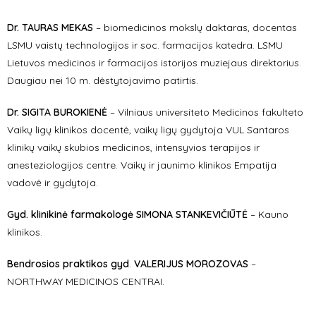
Dr. TAURAS MEKAS
–
biomedicinos mokslų daktaras, docentas
LSMU vaistų technologijos ir soc. farmacijos katedra. LSMU
Lietuvos medicinos ir farmacijos istorijos muziejaus direktorius.
Daugiau nei 10 m. dėstytojavimo patirtis.
Dr. SIGITA BUROKIENĖ
–
Vilniaus universiteto Medicinos fakulteto
Vaikų ligų klinikos docentė, vaikų ligų gydytoja VUL Santaros
klinikų vaikų skubios medicinos, intensyvios terapijos ir
anesteziologijos centre. Vaikų ir jaunimo klinikos Empatija
vadovė ir gydytoja.
Gyd. klinikinė farmakologė SIMONA STANKEVIČIŪTĖ
–
Kauno
klinikos.
Bendrosios praktikos
gyd
.
VALERIJUS MOROZOVAS
–
NORTHWAY MEDICINOS CENTRAI.