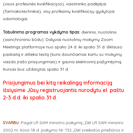
(visos profesinės kvalifikacijos), vaistininko padėjėjai
(farmakotechnikai), visų profesinių kvalifikacijų gydytojai
odontologai.
Tobulinimo programos vykdymo tipas:
dieninis, nuotolinis
(asinchroniniu būdu). Dalyviai nuotolinių mokymų Zoom
Meetings platformoje nuo spalio 24 d. iki spalio 31 d. išklauso
paskaitą ir atlieka testą (kuris išsiunčiamas kartu su mokymų
vaizdo įrašo prisijungimais) ir gauna elektroninį pažymėjimą.
Kursas bus uždarytas spalio 31 d.
Prisijungimus bei kitą reikalingą informaciją
išsiųsime Jūsų registruojantis nurodytu el. paštu
2-3 d.d. iki spalio 31 d.
SVARBU
:
Pagal LR SAM ministro įsakymą „Dėl LR SAM ministro
2002 m. kovo 18 d. įsakymo Nr. 132 „Dėl sveikatos priežiūros ir