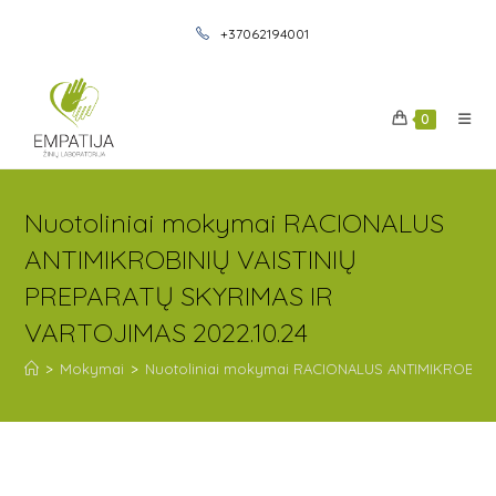
+37062194001
0
Nuotoliniai mokymai RACIONALUS
ANTIMIKROBINIŲ VAISTINIŲ
PREPARATŲ SKYRIMAS IR
VARTOJIMAS 2022.10.24
>
Mokymai
>
Nuotoliniai mokymai RACIONALUS ANTIMIKROBINIŲ