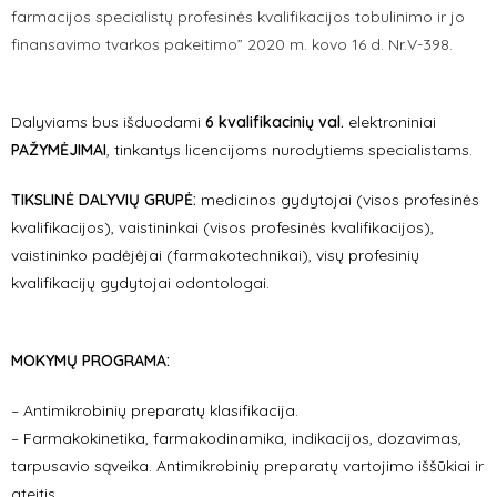
farmacijos specialistų profesinės kvalifikacijos tobulinimo ir jo
finansavimo tvarkos pakeitimo” 2020 m. kovo 16 d. Nr.V-398.
Dalyviams bus išduodami
6 kvalifikacinių val.
elektroniniai
PAŽYMĖJIMAI
, tinkantys licencijoms nurodytiems specialistams.
TIKSLINĖ DALYVIŲ GRUPĖ:
medicinos gydytojai (visos profesinės
kvalifikacijos), vaistininkai (visos profesinės kvalifikacijos),
vaistininko padėjėjai (farmakotechnikai), visų profesinių
kvalifikacijų gydytojai odontologai.
MOKYMŲ PROGRAMA:
–
Antimikrobinių preparatų klasifikacija.
–
Farmakokinetika, farmakodinamika, indikacijos, dozavimas,
tarpusavio sąveika. Antimikrobinių preparatų vartojimo iššūkiai ir
ateitis.