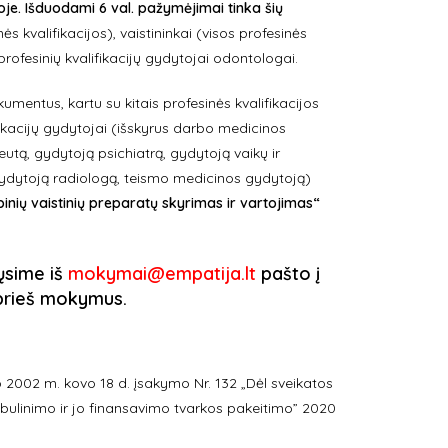
je. Išduodami 6 val. pažymėjimai tinka šių
s kvalifikacijos), vaistininkai (visos profesinės
 profesinių kvalifikacijų gydytojai odontologai.
mentus, kartu su kitais profesinės kvalifikacijos
fikacijų gydytojai (išskyrus darbo medicinos
tą, gydytoją psichiatrą, gydytoją vaikų ir
gydytoją radiologą, teismo medicinos gydytoją)
inių vaistinių preparatų skyrimas ir vartojimas“
iųsime iš
mokymai@empatija.lt
pašto į
. prieš mokymus.
 2002 m. kovo 18 d. įsakymo Nr. 132 „Dėl sveikatos
 tobulinimo ir jo finansavimo tvarkos pakeitimo” 2020