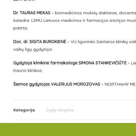
Dr. TAURAS MEKAS
– biomedicinos mokslų daktaras, docentas
katedra. LSMU Lietuvos medicinos ir farmacijos istorijos muz
patirtis.
Doc. dr. SIGITA BUROKIENĖ
– VU ligoninės Santaros klinikų vai
vaikų ligų gydytoja.
Gydytoja klinikinė farmakologė SIMONA STANKEVIČIŪTĖ
– Li
Kauno klinikos.
Šeimos
gydytojas
VALERIJUS MOROZOVAS
– NORTHWAY MEDI
Kategorija
Įvykę renginiai