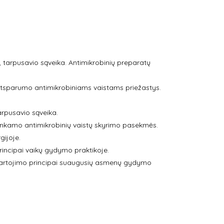
 tarpusavio sąveika. Antimikrobinių preparatų
ų atsparumo antimikrobiniams vaistams priežastys.
arpusavio sąveika.
etinkamo antimikrobinių vaistų skyrimo pasekmės.
gijoje.
rincipai vaikų gydymo praktikoje.
r vartojimo principai suaugusių asmenų gydymo