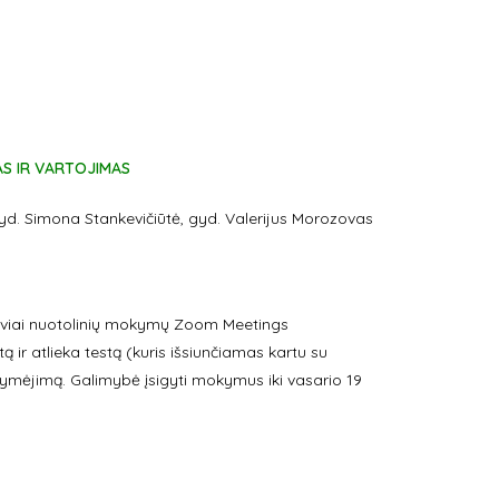
AS IR VARTOJIMAS
gyd. Simona Stankevičiūtė, gyd. Valerijus Morozovas
alyviai nuotolinių mokymų Zoom Meetings
ą ir atlieka testą (kuris išsiunčiamas kartu su
žymėjimą. Galimybė įsigyti mokymus iki vasario 19