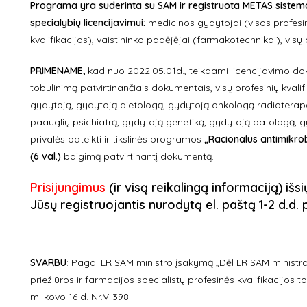
Programa yra suderinta su SAM ir registruota METAS sistemo
specialybių licencijavimui:
medicinos gydytojai (visos profesinė
kvalifikacijos), vaistininko padėjėjai (farmakotechnikai), visų
PRIMENAME,
kad nuo 2022.05.01d., teikdami licencijavimo doku
tobulinimą patvirtinančiais dokumentais, visų profesinių kvali
gydytoją, gydytoją dietologą, gydytoją onkologą radioterapeu
paauglių psichiatrą, gydytoją genetiką, gydytoją patologą, 
privalės pateikti ir tikslinės programos
„Racionalus antimikrob
(6 val.)
baigimą patvirtinantį dokumentą.
Prisijungimus
(ir visą reikalingą informaciją) išs
Jūsų registruojantis nurodytą el. paštą 1-2 d.d
SVARBU
:
Pagal LR SAM ministro įsakymą „Dėl LR SAM ministro
priežiūros ir farmacijos specialistų profesinės kvalifikacijos
m. kovo 16 d. Nr.V-398.