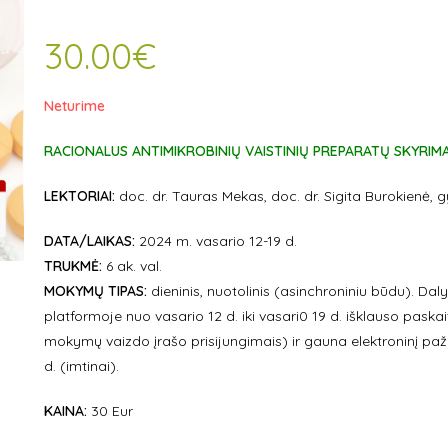
30.00
€
Neturime
RACIONALUS ANTIMIKROBINIŲ VAISTINIŲ PREPARATŲ SKYRIM
LEKTORIAI:
doc. dr. Tauras Mekas, doc. dr. Sigita Burokienė, 
DATA/LAIKAS:
2024 m. vasario 12-19 d.
TRUKMĖ:
6 ak. val.
MOKYMŲ TIPAS:
dieninis, nuotolinis (asinchroniniu būdu). D
platformoje nuo vasario 12 d. iki vasari0 19 d. išklauso paskait
mokymų vaizdo įrašo prisijungimais) ir gauna elektroninį pa
d. (imtinai).
KAINA:
30 Eur