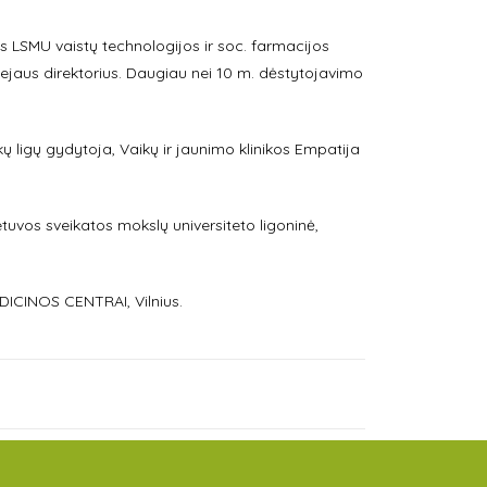
 LSMU vaistų technologijos ir soc. farmacijos
iejaus direktorius. Daugiau nei 10 m. dėstytojavimo
kų ligų gydytoja, Vaikų ir jaunimo klinikos Empatija
etuvos sveikatos mokslų universiteto ligoninė,
CINOS CENTRAI, Vilnius.