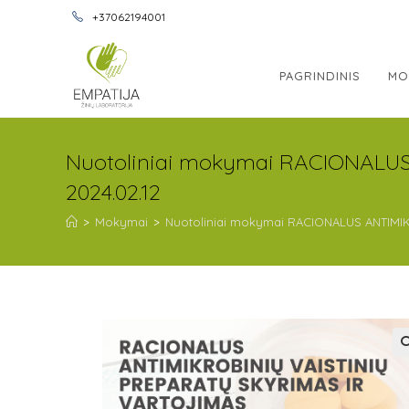
+37062194001
PAGRINDINIS
MO
Nuotoliniai mokymai RACIONALU
2024.02.12
>
Mokymai
>
Nuotoliniai mokymai RACIONALUS ANTIMIK