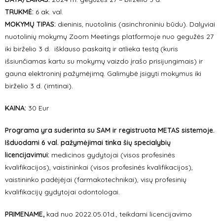
TR
UKMĖ:
6 ak. val.
MOKYMŲ TIPAS:
dieninis, nuotolinis (asinchroniniu būdu). Dalyviai
nuotolinių mokymų Zoom Meetings platformoje nuo gegužės 27
iki birželio 3 d. išklauso paskaitą ir atlieka testą (kuris
išsiunčiamas kartu su mokymų vaizdo įrašo prisijungimais) ir
gauna elektroninį pažymėjimą. Galimybė įsigyti mokymus iki
birželio 3 d. (imtinai).
KAINA:
30 Eur
Programa yra suderinta su SAM ir registruota METAS sistemoje.
Išduodami 6 val. pažymėjimai tinka šių specialybių
licencijavimui:
medicinos gydytojai (visos profesinės
kvalifikacijos), vaistininkai (visos profesinės kvalifikacijos),
vaistininko padėjėjai (farmakotechnikai), visų profesinių
kvalifikacijų gydytojai odontologai.
PRIMENAME,
kad nuo 2022.05.01d., teikdami licencijavimo