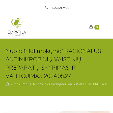
+37062194001
0
Nuotoliniai mokymai RACIONALUS
ANTIMIKROBINIŲ VAISTINIŲ
PREPARATŲ SKYRIMAS IR
VARTOJIMAS 2024.05.27
>
Mokymai
>
Nuotoliniai mokymai RACIONALUS ANTIMIKROBINIŲ