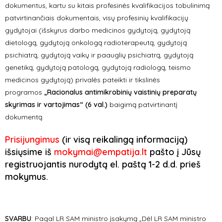
dokumentus, kartu su kitais profesinės kvalifikacijos tobulinimą
patvirtinančiais dokumentais, visų profesinių kvalifikacijų
gydytojai (išskyrus darbo medicinos gydytoją, gydytoją
dietologą, gydytoją onkologą radioterapeutą, gydytoją
psichiatrą, gydytoją vaikų ir paauglių psichiatrą, gydytoją
genetiką, gydytoją patologą, gydytoją radiologą, teismo
medicinos gydytoją) privalės pateikti ir tikslinės
programos
„Racionalus antimikrobinių vaistinių preparatų
skyrimas ir vartojimas“ (6 val.)
baigimą patvirtinantį
dokumentą.
Prisijungimus
(ir visą reikalingą informaciją)
išsiųsime iš
mokymai@empatija.lt
pašto į Jūsų
registruojantis nurodytą el. paštą 1-2 d.d. prieš
mokymus.
SVARBU
:
Pagal LR SAM ministro įsakymą „Dėl LR SAM ministro