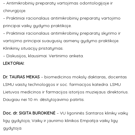
– Antimikrobinių preparatų vartojimas odontologijoje ir
chirurgijoje.
– Praktiniai racionalaus antimikrobinių preparatų vartojimo
principai vaikų gydymo praktikoje.
– Praktiniai racionalaus antimikrobinių preparatų skyrimo ir
vartojimo principai suaugusių asmenų gydymo praktikoje.
Klinikinių situacijų pristatymas.
– Diskusijos, klausimai. Vertinimo anketa.
LEKTORIAI:
Dr. TAURAS MEKAS
– biomedicinos mokslų daktaras, docentas
LSMU vaistų technologijos ir soc. farmacijos katedra. LSMU
Lietuvos medicinos ir farmacijos istorijos muziejaus direktorius.
Daugiau nei 10 m. dėstytojavimo patirtis.
Doc. dr. SIGITA BUROKIENĖ
– VU ligoninės Santaros klinikų vaikų
ligų gydytoja, Vaikų ir jaunimo klinikos Empatija vaikų ligų
gydytoja.