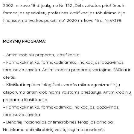
2002 m. kovo 18 d. įsakymo Nr. 132 „Dėl sveikatos priežiūros ir
farmacijos specialistų profesinės kvalifikacijos tobulinimo ir jo
finansavimo tvarkos pakeitimo” 2020 m. kovo 16 d. Nr.V-398.
MOKYMŲ PROGRAMA:
– Antimikrobinių preparatų klasifikacija.
– Farmakokinetika, farmakodinamika, indikacijos, dozavimas,
tarpusavio sąveika. Antimikrobinių preparatų vartojimo iššūkiai ir
ateitis.
– Kliniškai ir epidemiologiškai svarbūs mikroorganizmai ir jų
atsparumo antimikrobiniams vaistams priežastys. Antimikrobinių
preparatų klasifikacija.
– Farmakokinetika, farmakodimika, indikacijos, dozavimas,
tarpusavio sąveika.
– Bendrieji racionalios antimikrobinės terapijos principai.
Netinkamo antimikrobinių vaistų skyrimo pasekmės.