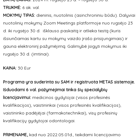
TR
UKMĖ:
6 ak. val.
MOKYMŲ TIPAS:
dieninis, nuotolinis (asinchroniniu būdu). Dalyviai
nuotolinių mokymų Zoom Meetings platformoje nuo rugsėjo 23
d. iki rugsėjo 30 d. išklauso paskaitą ir atlieka testą (kuris
išsiunčiamas kartu su mokymų vaizdo įrašo prisijungimais) ir
gauna elektroninį pažymėjimą. Galimybė įsigyti mokymus iki
rugsėjo 30 d. (imtinai).
KAINA:
30 Eur
Programa yra suderinta su SAM ir registruota METAS sistemoje.
Išduodami 6 val. pažymėjimai tinka šių specialybių
licencijavimui:
medicinos gydytojai (visos profesinės
kvalifikacijos), vaistininkai (visos profesinės kvalifikacijos),
vaistininko padėjėjai (farmakotechnikai), visų profesinių
kvalifikacijų gydytojai odontologai.
PRIMENAME,
kad nuo 2022.05.01d., teikdami licencijavimo