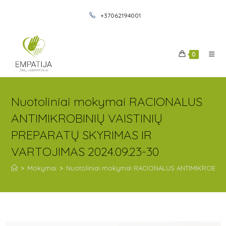
+37062194001
0
Nuotoliniai mokymai RACIONALUS
ANTIMIKROBINIŲ VAISTINIŲ
PREPARATŲ SKYRIMAS IR
VARTOJIMAS 2024.09.23-30
>
Mokymai
>
Nuotoliniai mokymai RACIONALUS ANTIMIKROBINIŲ