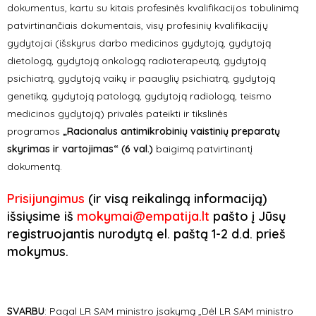
dokumentus, kartu su kitais profesinės kvalifikacijos tobulinimą
patvirtinančiais dokumentais, visų profesinių kvalifikacijų
gydytojai (išskyrus darbo medicinos gydytoją, gydytoją
dietologą, gydytoją onkologą radioterapeutą, gydytoją
psichiatrą, gydytoją vaikų ir paauglių psichiatrą, gydytoją
genetiką, gydytoją patologą, gydytoją radiologą, teismo
medicinos gydytoją) privalės pateikti ir tikslinės
programos
„Racionalus antimikrobinių vaistinių preparatų
skyrimas ir vartojimas“ (6 val.)
baigimą patvirtinantį
dokumentą.
Prisijungimus
(ir visą reikalingą informaciją)
išsiųsime iš
mokymai@empatija.lt
pašto į Jūsų
registruojantis nurodytą el. paštą 1-2 d.d. prieš
mokymus.
SVARBU
:
Pagal LR SAM ministro įsakymą „Dėl LR SAM ministro