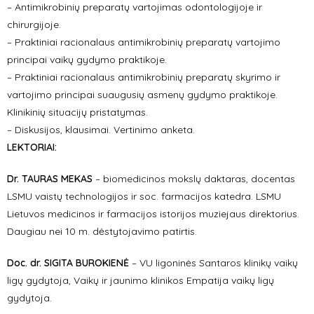
– Antimikrobinių preparatų vartojimas odontologijoje ir
chirurgijoje.
– Praktiniai racionalaus antimikrobinių preparatų vartojimo
principai vaikų gydymo praktikoje.
– Praktiniai racionalaus antimikrobinių preparatų skyrimo ir
vartojimo principai suaugusių asmenų gydymo praktikoje.
Klinikinių situacijų pristatymas.
– Diskusijos, klausimai. Vertinimo anketa.
LEKTORIAI:
Dr. TAURAS MEKAS
– biomedicinos mokslų daktaras, docentas
LSMU vaistų technologijos ir soc. farmacijos katedra. LSMU
Lietuvos medicinos ir farmacijos istorijos muziejaus direktorius.
Daugiau nei 10 m. dėstytojavimo patirtis.
Doc. dr. SIGITA BUROKIENĖ
– VU ligoninės Santaros klinikų vaikų
ligų gydytoja, Vaikų ir jaunimo klinikos Empatija vaikų ligų
gydytoja.