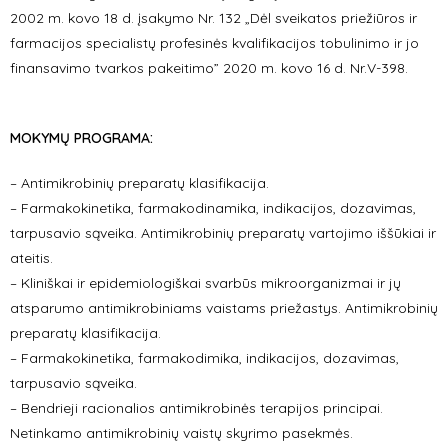
2002 m. kovo 18 d. įsakymo Nr. 132 „Dėl sveikatos priežiūros ir
farmacijos specialistų profesinės kvalifikacijos tobulinimo ir jo
finansavimo tvarkos pakeitimo” 2020 m. kovo 16 d. Nr.V-398.
MOKYMŲ PROGRAMA:
– Antimikrobinių preparatų klasifikacija.
– Farmakokinetika, farmakodinamika, indikacijos, dozavimas,
tarpusavio sąveika. Antimikrobinių preparatų vartojimo iššūkiai ir
ateitis.
– Kliniškai ir epidemiologiškai svarbūs mikroorganizmai ir jų
atsparumo antimikrobiniams vaistams priežastys. Antimikrobinių
preparatų klasifikacija.
– Farmakokinetika, farmakodimika, indikacijos, dozavimas,
tarpusavio sąveika.
– Bendrieji racionalios antimikrobinės terapijos principai.
Netinkamo antimikrobinių vaistų skyrimo pasekmės.