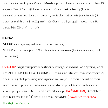
nuotolinių mokymų Zoom Meetings platformoje nuo gegužės 19
– gegužės 26 d. išklauso paskaitą ir atlieka testą (kuris
išsiunčiamas kartu su mokymų vaizdo įrašo prisijungimais) ir
gauna elektroninį pažymėjimą. Galimybė įsigyti mokymus iki
gegužės 26 d. (imtinai).
KAINA:
34 Eur
– dalyvaujant vienam asmeniui;
30 Eur
– dalyvaujant 10 ir daugiau asmenų (kaina nurodyta 1
asmeniui).
SVARBU:
registruojantis būtina nurodyti asmens kodą tam, kad
KOMPETENCIJŲ PLATFORMOJE mes registruotume informaciją
apie Jūsų dalyvavimą mokymuose bei įgyjamas tobulinamas
kompetencijas ir suteikiamas kvalifikacijos kėlimo valandas
licencijai pratęsti. Nuo 2025.01.01 nauja
PAŽYMĖJIMŲ
ASMENS
SVEIKATOS PRIEŽIŪROS SPECIALISTAMS
IŠDAVIMO TVARKA
.
Skaitykite >>čia<<