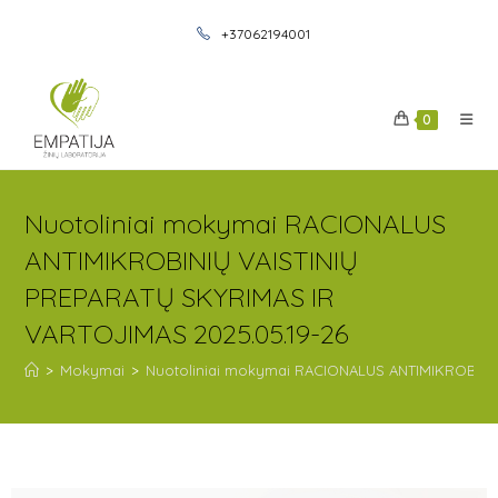
+37062194001
0
Nuotoliniai mokymai RACIONALUS
ANTIMIKROBINIŲ VAISTINIŲ
PREPARATŲ SKYRIMAS IR
VARTOJIMAS 2025.05.19-26
>
Mokymai
>
Nuotoliniai mokymai RACIONALUS ANTIMIKROBINIŲ