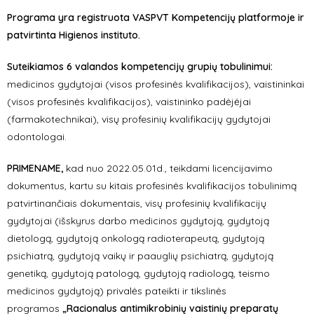
Programa yra registruota VASPVT Kompetencijų platformoje ir
patvirtinta Higienos instituto.
Suteikiamos 6 valandos kompetencijų grupių tobulinimui:
medicinos gydytojai (visos profesinės kvalifikacijos), vaistininkai
(visos profesinės kvalifikacijos), vaistininko padėjėjai
(farmakotechnikai), visų profesinių kvalifikacijų gydytojai
odontologai.
PRIMENAME,
kad nuo 2022.05.01d., teikdami licencijavimo
dokumentus, kartu su kitais profesinės kvalifikacijos tobulinimą
patvirtinančiais dokumentais, visų profesinių kvalifikacijų
gydytojai (išskyrus darbo medicinos gydytoją, gydytoją
dietologą, gydytoją onkologą radioterapeutą, gydytoją
psichiatrą, gydytoją vaikų ir paauglių psichiatrą, gydytoją
genetiką, gydytoją patologą, gydytoją radiologą, teismo
medicinos gydytoją) privalės pateikti ir tikslinės
programos
„Racionalus antimikrobinių vaistinių preparatų