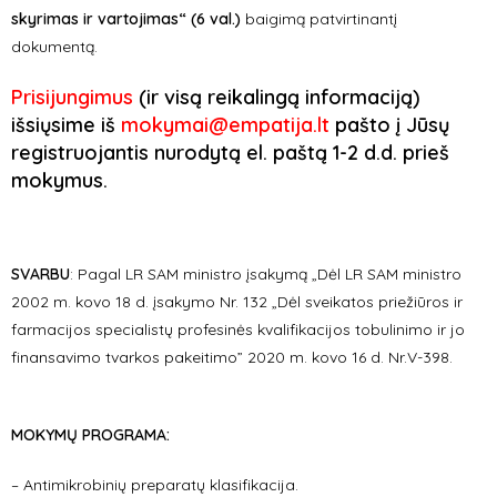
skyrimas ir vartojimas“ (6 val.)
baigimą patvirtinantį
dokumentą.
Prisijungimus
(ir visą reikalingą informaciją)
išsiųsime iš
mokymai@empatija.lt
pašto į Jūsų
registruojantis nurodytą el. paštą 1-2 d.d. prieš
mokymus.
SVARBU
:
Pagal LR SAM ministro įsakymą „Dėl LR SAM ministro
2002 m. kovo 18 d. įsakymo Nr. 132 „Dėl sveikatos priežiūros ir
farmacijos specialistų profesinės kvalifikacijos tobulinimo ir jo
finansavimo tvarkos pakeitimo” 2020 m. kovo 16 d. Nr.V-398.
MOKYMŲ PROGRAMA:
– Antimikrobinių preparatų klasifikacija.