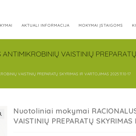
KYMAI
AKTUALI INFORMACIJA
MOKYMAI ĮSTAIGOMS
K
S ANTIMIKROBINIŲ VAISTINIŲ PREPARAT
OBINIŲ VAISTINIŲ PREPARATŲ SKYRIMAS IR VARTOJIMAS 2025.11.10-17
Nuotoliniai mokymai RACIONALU
VAISTINIŲ PREPARATŲ SKYRIMAS I