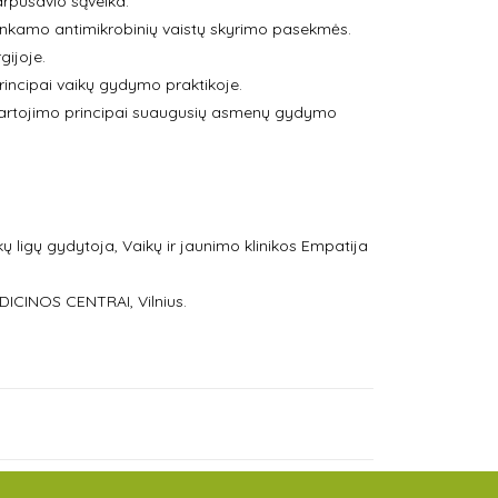
arpusavio sąveika.
etinkamo antimikrobinių vaistų skyrimo pasekmės.
gijoje.
rincipai vaikų gydymo praktikoje.
r vartojimo principai suaugusių asmenų gydymo
kų ligų gydytoja, Vaikų ir jaunimo klinikos Empatija
CINOS CENTRAI, Vilnius.