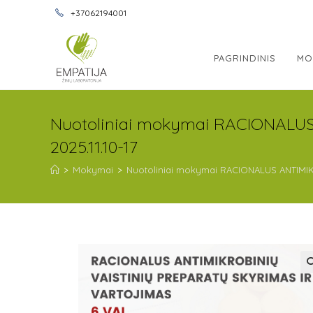
+37062194001
PAGRINDINIS
MO
Nuotoliniai mokymai RACIONALU
2025.11.10-17
>
Mokymai
>
Nuotoliniai mokymai RACIONALUS ANTIMIKR