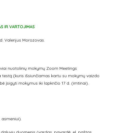
AS IR VARTOJIMAS
yd. Valerijus Morozovas.
alyviai nuotolinių mokymų Zoom Meetings
eka testą (kuris išsiunčiamas kartu su mokymų vaizdo
 įsigyti mokymus iki lapkričio 17 d. (imtinai).
 asmeniui).
tų dalyvių duomenis (vardas, pavardė, el. paštas,