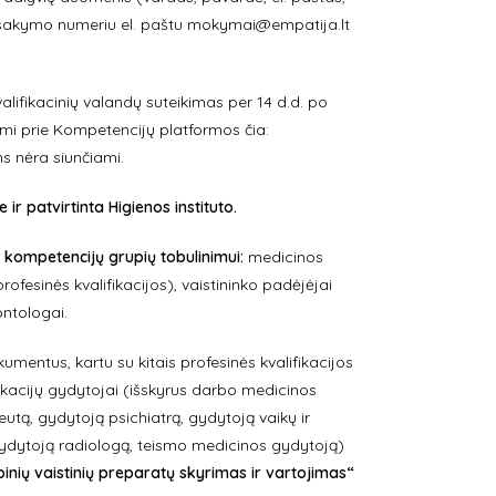
žsakymo numeriu el. paštu
mokymai@empatija.lt
alifikacinių valandų suteikimas per 14 d.d. po
i prie Kompetencijų platformos čia:
 nėra siunčiami.
 patvirtinta Higienos instituto.
 kompetencijų grupių tobulinimui:
medicinos
profesinės kvalifikacijos), vaistininko padėjėjai
ontologai.
mentus, kartu su kitais profesinės kvalifikacijos
fikacijų gydytojai (išskyrus darbo medicinos
tą, gydytoją psichiatrą, gydytoją vaikų ir
gydytoją radiologą, teismo medicinos gydytoją)
inių vaistinių preparatų skyrimas ir vartojimas“