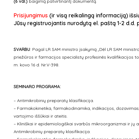
(6 val.)
baigimą patvirtinantį dokumentą.
Prisijungimus
(ir visą reikalingą informaciją) išs
Jūsų registruojantis nurodytą el. paštą 1-2 d.d
SVARBU
:
Pagal LR SAM ministro įsakymą „Dėl LR SAM ministro
priežiūros ir farmacijos specialistų profesinės kvalifikacijos
m. kovo 16 d. Nr.V-398.
SEMINARO PROGRAMA:
– Antimikrobinių preparatų klasifikacija.
– Farmakokinetika, farmakodinamika, indikacijos, dozavimas,
vartojimo iššūkiai ir ateitis.
– Kliniškai ir epidemiologiškai svarbūs mikroorganizmai ir j
Antimikrobinių preparatų klasifikacija.