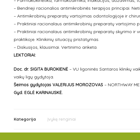
– Farmakokinetika, farmakodimika, indikacijos, dozavimas, t
– Bendrieji racionalios antimikrobinės terapijos principai. N
– Antimikrobinių preparatų vartojimas odontologijoje ir chirur
– Praktiniai racionalaus antimikrobinių preparatų vartojimo p
– Praktiniai racionalaus antimikrobinių preparatų skyrimo i
praktikoje. Klinikinių situacijų pristatymas.
– Diskusijos, klausimai. Vertinimo anketa.
LEKTORIAI:
Doc. dr. SIGITA BUROKIENĖ
– VU ligoninės Santaros klinikų vai
vaikų ligų gydytoja.
Šeimos
gydytojas
VALERIJUS MOROZOVAS
– NORTHWAY MEDI
Gyd. EGLĖ KARINAUSKĖ.
Kategorija
Įvykę renginiai