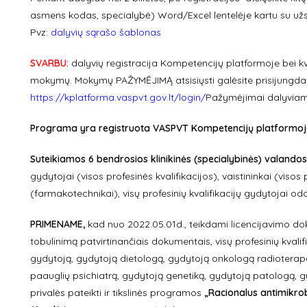
asmens kodas, specialybė) Word/Excel lentelėje kartu su u
Pvz:
dalyvių sąrašo šablonas
SVARBU:
dalyvių registracija Kompetencijų platformoje bei kv
mokymų. Mokymų PAŽYMĖJIMĄ atsisiųsti galėsite prisijungdam
https://kplatforma.vaspvt.gov.lt/login/
Pažymėjimai dalyviams
Programa yra registruota VASPVT Kompetencijų platformoje ir
Suteikiamos 6 bendrosios klinikinės (specialybinės) valandos
gydytojai (visos profesinės kvalifikacijos), vaistininkai (visos 
(farmakotechnikai), visų profesinių kvalifikacijų gydytojai od
PRIMENAME,
kad nuo 2022.05.01d., teikdami licencijavimo doku
tobulinimą patvirtinančiais dokumentais, visų profesinių kvali
gydytoją, gydytoją dietologą, gydytoją onkologą radioterapeu
paauglių psichiatrą, gydytoją genetiką, gydytoją patologą, 
privalės pateikti ir tikslinės programos
„Racionalus antimikrob