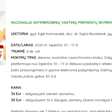
RACIONALUS ANTIMIKROBINIŲ VAISTINIŲ PREPARATŲ SKYRIM
LEKTORIAI:
gyd. Eglė Karinauskė, doc. dr. Sigita Burokienė, g
DATA/LAIKAS:
2025 m. lapkričio 10 – 17 d.
TR
UKMĖ:
6 ak. val.
MOKYMŲ TIPAS:
dieninis, nuotolinis (asinchroniniu būdu). D
platformoje nuo lapkričio 10 – 17 d. išklauso paskaitą ir atli
įrašo prisijungimais) ir gauna elektroninį pažymėjimą. Galimybė
Vaizdo įrašas galios 30 d.d.
KAINA:
34 Eur
– dalyvaujant vienam asmeniui;
30 Eur
– dalyvaujant 10 ir daugiau asmenų (kaina nurodyta 1
Perkant daugiau nei 2 bilietus, po registracijos atsiųskite ki