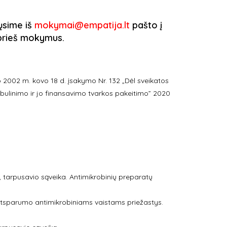
iųsime iš
mokymai@empatija.lt
pašto į
. prieš mokymus.
 2002 m. kovo 18 d. įsakymo Nr. 132 „Dėl sveikatos
 tobulinimo ir jo finansavimo tvarkos pakeitimo” 2020
 tarpusavio sąveika. Antimikrobinių preparatų
ų atsparumo antimikrobiniams vaistams priežastys.