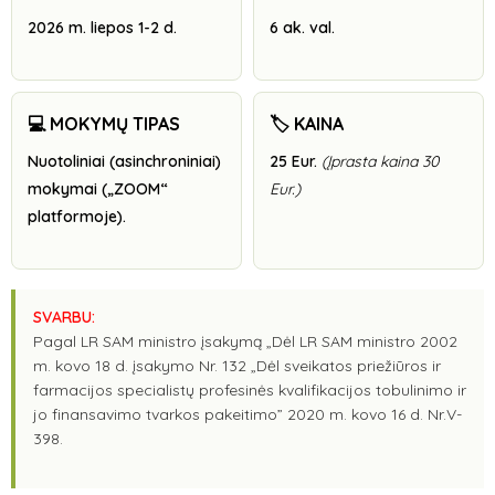
2026 m. liepos 1-2 d.
6 ak. val.
💻 MOKYMŲ TIPAS
🏷️ KAINA
Nuotoliniai (asinchroniniai)
25 Eur.
(Įprasta kaina 30
mokymai („ZOOM“
Eur.)
platformoje).
SVARBU:
Pagal LR SAM ministro įsakymą „Dėl LR SAM ministro 2002
m. kovo 18 d. įsakymo Nr. 132 „Dėl sveikatos priežiūros ir
farmacijos specialistų profesinės kvalifikacijos tobulinimo ir
jo finansavimo tvarkos pakeitimo” 2020 m. kovo 16 d. Nr.V-
398.