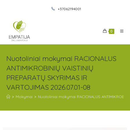
+37062194001
0
Nuotoliniai mokymai RACIONALUS
ANTIMIKROBINIŲ VAISTINIŲ
PREPARATŲ SKYRIMAS IR
VARTOJIMAS 2026.07.01-08
>
Mokymai
>
Nuotoliniai mokymai RACIONALUS ANTIMIKROBINIŲ