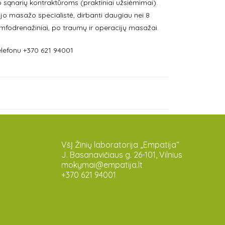
sąnarių kontraktūroms (praktiniai užsiėmimai).
jo masažo specialistė, dirbanti daugiau nei 8
limfodrenažiniai, po traumų ir operacijų masažai.
lefonu +370 621 94001
VšĮ Žinių laboratorija „Empatija“
J. Basanavičiaus g. 26-101, Vilnius
mokymai@empatija.lt
+370 621 94001