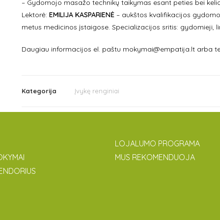
– Gydomojo masažo technikų taikymas esant peties bei kelio 
Lektorė:
EMILIJA KASPARIENĖ
– aukštos kvalifikacijos gydomo
metus medicinos įstaigose. Specializacijos sritis: gydomieji, 
Daugiau informacijos el. paštu mokymai@empatija.lt arba te
Kategorija
Įvykę renginiai
LOJALUMO PROGRAMA
OKYMAI
MUS REKOMENDUOJA
ENDORIUS