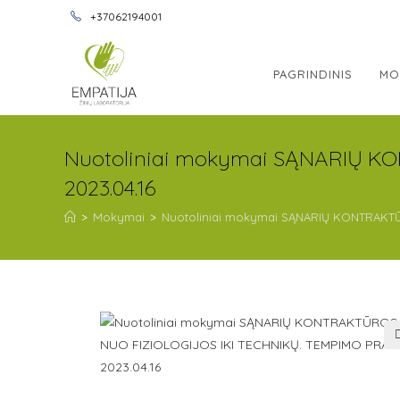
+37062194001
PAGRINDINIS
MO
Nuotoliniai mokymai SĄNARIŲ K
2023.04.16
>
Mokymai
>
Nuotoliniai mokymai SĄNARIŲ KONTRAKTŪR