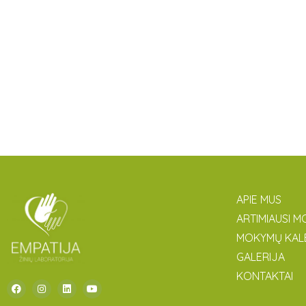
APIE MUS
ARTIMIAUSI M
MOKYMŲ KAL
GALERIJA
KONTAKTAI