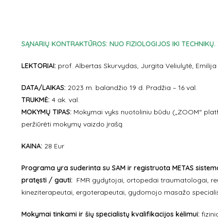
SĄNARIŲ KONTRAKTŪROS: NUO FIZIOLOGIJOS IKI TECHNIKŲ.
LEKTORIAI:
prof. Albertas Skurvydas, Jurgita Veliulytė, Emilij
DATA/LAIKAS:
2023 m. balandžio 19 d. Pradžia – 16 val.
TRUKMĖ:
4 ak. val.
MOKYMŲ TIPAS:
Mokymai vyks nuotoliniu būdu („ZOOM“ platf
peržiūrėti mokymų vaizdo įrašą.
KAINA:
28 Eur
Programa yra suderinta su SAM ir registruota METAS sistemoj
pratęsti / gauti:
FMR gydytojai, ortopedai traumatologai, re
kineziterapeutai, ergoterapeutai, gydomojo masažo specialis
Mokymai tinkami ir šių specialistų kvalifikacijos kėlimui:
fizin