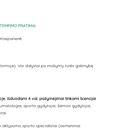
TEMPIMO PRATIMAI.
a Kasparienė
ormoje). Visi dalyviai po mokymų turės galimybę
e. Išduodami 4 val. pažymėjimai tinkami licencijai
umatologai, sporto gydytojai, šeimos gydytojai,
tai.
io aktyvumo sporto specialistai (asmeniniai