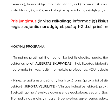
treneriai), fizinio aktyvumo instruktoriai, aukšto meistriškum
instruktoriai, šių sričių edukologijos specialistai, dėstytojai, st
Prisijungimus
(ir visą reikalingą informaciją) išsių
registruojantis nurodytą el. paštą 1-2 d.d. prieš
MOKYMŲ PROGRAMA:
– Tempimo pratimai. Biomechanika bei fiziologija, nauda, tipa
Lektorius:
prof. ALBERTAS SKURVYDAS
– habilituotas biologi
neuromokslininkas, judėjimo mokslo profesorius, VDU judesių,
– Kineziterapija esant sąnarių kontraktūroms (praktiniai užsi
Lektorė:
JURGITA VELIULYTĖ
– Vilniaus kolegijos lektorė, prakti
Sveikatingumo / sveikos gyvensenos edukologė, vedanti šios
Biomedicinos mokslų magistrė bei sveikos gyvensenos eduko