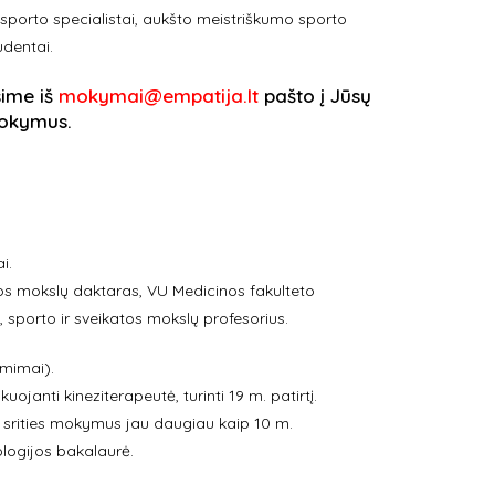
o sporto specialistai, aukšto meistriškumo sporto
udentai.
sime iš
mokymai@empatija.lt
pašto į Jūsų
 mokymus.
i.
jos mokslų daktaras, VU Medicinos fakulteto
 sporto ir sveikatos mokslų profesorius.
ėmimai).
kuojanti kineziterapeutė, turinti 19 m. patirtį.
 srities mokymus jau daugiau kaip 10 m.
logijos bakalaurė.