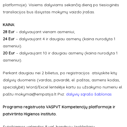
platformoje). Visiems dalyviams sekančią dieną po tiesioginės
transliacijos bus išsiųstas mokymų vaizdo įrašas.
KAINA:
28 Eur
– dalyvaujant vienam asmeniui;
24 Eur
– dalyvaujant 4 ir daugiau asmenų (kaina nurodyta 1
asmeniui).
20 Eur
– dalyvaujant 10 ir daugiau asmenų (kaina nurodyta 1
asmeniui).
Perkant daugiau nei 2 bilietus, po registracijos atsiųskite kitų
dalyvių duomenis (vardas, pavardė, el. paštas, asmens kodas,
specialybė) Word/Excel lentelėje kartu su užsakymo numeriu el.
paštu
mokymai@empatija.lt
Pvz:
dalyvių sąrašo šablonas
Programa registruota VASPVT Kompetencijų platformoje ir
patvirtinta Higienos instituto.
Suteikiamos valandos 8 val. bendrųjų (neklinikinių,