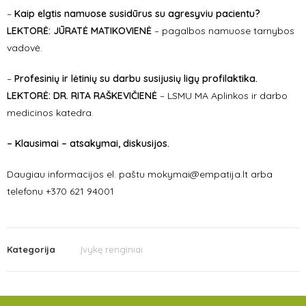
–
Kaip elgtis namuose susidūrus su agresyviu pacientu?
LEKTORĖ:
JŪRATĖ MATIKOVIENĖ
–
pagalbos namuose tarnybos
vadovė.
–
Profesinių ir lėtinių su darbu susijusių ligų profilaktika.
LEKTORĖ:
DR.
RITA RAŠKEVIČIENĖ
–
LSMU MA Aplinkos ir darbo
medicinos katedra.
–
Klausimai – atsakymai, diskusijos.
Daugiau informacijos el. paštu mokymai@empatija.lt arba
telefonu +370 621 94001
Kategorija
Įvykę renginiai