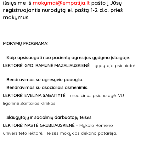
išsiųsime iš
mokymai@empatija.lt
pašto į Jūsų
registruojantis nurodytą el. paštą 1-2 d.d. prieš
mokymus.
MOKYMŲ PROGRAMA:
–
Kaip apsisaugoti nuo pacientų agresijos gydymo įstaigoje.
LEKTORĖ:
GYD.
RAMUNĖ MAZALIAUSKIENĖ
–
gydytoja psichiatrė.
–
Bendravimas su agresyviu paaugliu.
–
Bendravimas su asocialiais asmenimis.
LEKTORĖ:
EVELINA SABAITYTĖ
–
medicinos psichologė. VU
ligoninė Santaros klinikos.
–
Slaugytojų ir socialinių darbuotojų teisės.
LEKTORĖ:
NASTĖ GRUBLIAUSKIENĖ
–
Mykolo Romerio
universiteto lektorė, Teisės mokyklos dekano patarėja.