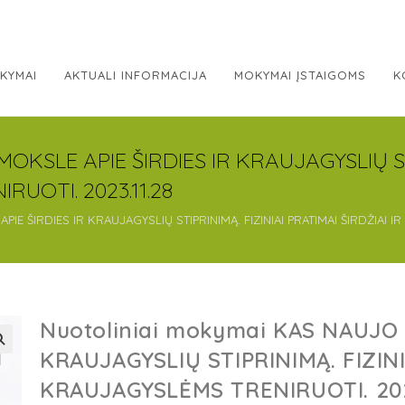
KYMAI
AKTUALI INFORMACIJA
MOKYMAI ĮSTAIGOMS
K
OKSLE APIE ŠIRDIES IR KRAUJAGYSLIŲ ST
RUOTI. 2023.11.28
IE ŠIRDIES IR KRAUJAGYSLIŲ STIPRINIMĄ. FIZINIAI PRATIMAI ŠIRDŽIAI I
Nuotoliniai mokymai KAS NAUJO 
KRAUJAGYSLIŲ STIPRINIMĄ. FIZINI
KRAUJAGYSLĖMS TRENIRUOTI. 202