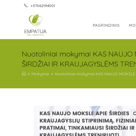
+37062194001
PAGRINDINIS
MO
Nuotoliniai mokymai KAS NAUJO M
ŠIRDŽIAI IR KRAUJAGYSLĖMS TRENI
>
Mokymai
>
Nuotoliniai mokymai KAS NAUJO MOKSLE AP