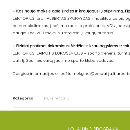
– Kas naujo moksle apie širdies ir kraujagyslių stiprinimą. Fi
LEKTORIUS: prof. ALBERTAS SKURVYDAS – habilituotas biologi
neuromokslininkas, judėjimo mokslo profesorius, VDU judesių,
daugiau nei 200 mokslinių straipsnių, knygų autorius.
– Fiziniai pratimai tinkamiausi širdžiai ir kraujagyslėms treni
LEKTORIUS: LAIMUTIS LUKOŠEVIČIUS – sporto treneris, turinti
patirtį. Sostinės vaikų jaunimo sporto klubo vadovas.
Daugiau informacijos el. paštu mokymai@empatija.lt arba te
Kategorija
Įvykę renginiai
LOJALUMO PROGRAMA