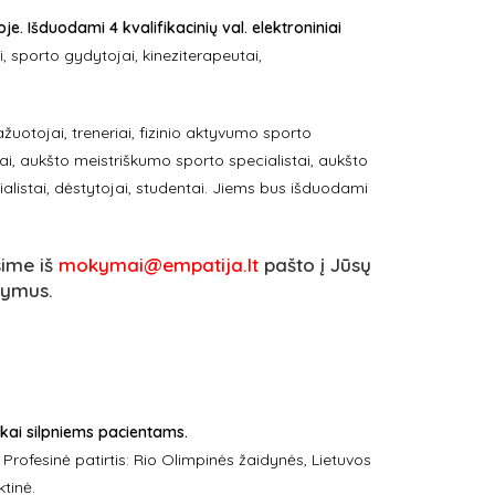
. Išduodami 4 kvalifikacinių val. elektroniniai
 sporto gydytojai, kineziterapeutai,
uotojai, treneriai, fizinio aktyvumo sporto
riai, aukšto meistriškumo sporto specialistai, aukšto
ialistai, dėstytojai, studentai. Jiems bus išduodami
sime iš
mokymai@empatija.lt
pašto į Jūsų
kymus.
kai silpniems pacientams.
ofesinė patirtis: Rio Olimpinės žaidynės, Lietuvos
ktinė.