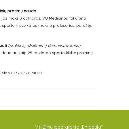
zinių pratimų nauda.
jos mokslų daktaras, VU Medicinos fakulteto
 sporto ir sveikatos mokslų profesorius, parašęs
ruoti
(praktinių užsiėmimų demonstravimas)
.
s daugiau kaip 25 m. darbo sporto klube praktinę
lefonu +370 621 94001
VšĮ Žinių laboratorija „Empatija“