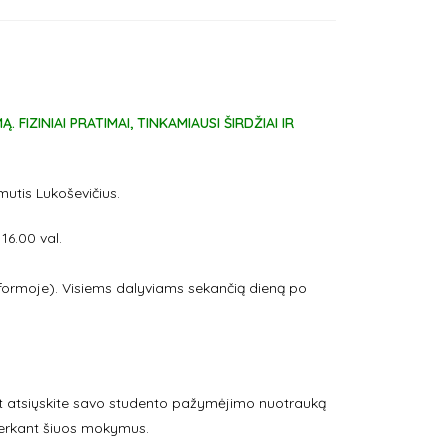
 FIZINIAI PRATIMAI, TINKAMIAUSI ŠIRDŽIAI IR
mutis Lukoševičius.
16.00 val.
ormoje). Visiems dalyviams sekančią dieną po
t atsiųskite savo studento pažymėjimo nuotrauką
i perkant šiuos mokymus.