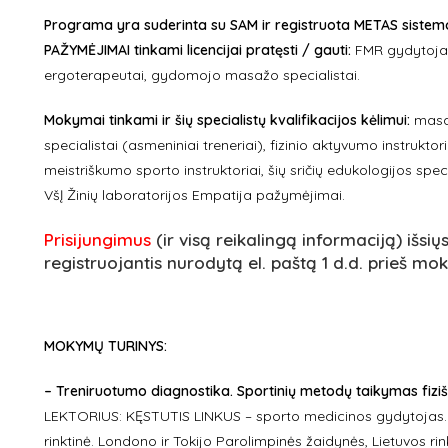
Programa yra suderinta su SAM ir registruota METAS sistemoje
PAŽYMĖJIMAI tinkami licencijai pratęsti / gauti:
FMR gydytojai,
ergoterapeutai, gydomojo masažo specialistai.
Mokymai tinkami ir šių specialistų kvalifikacijos kėlimui:
masaž
specialistai (asmeniniai treneriai), fizinio aktyvumo instrukto
meistriškumo sporto instruktoriai, šių sričių edukologijos spec
VšĮ Žinių laboratorijos Empatija pažymėjimai.
Prisijungimus
(ir visą reikalingą informaciją) išsių
registruojantis nurodytą el. paštą 1 d.d. prieš mo
MOKYMŲ TURINYS:
– Treniruotumo diagnostika. Sportinių metodų taikymas fiziš
LEKTORIUS: KĘSTUTIS LINKUS – sporto medicinos gydytojas. Pr
rinktinė. Londono ir Tokijo Parolimpinės žaidynės, Lietuvos rin