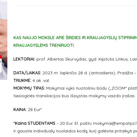
KAS NAUJO MOKSLE APIE ŠIRDIES IR KRAUJAGYSLIŲ STIPRINIMĄ.
KRAUJAGYSLĖMS TRENIRUOTI.
LEKTORIAI:
prof. Albertas Skurvydas, gyd. Kęstutis Linkus, Lai
DATA/LAIKAS:
2023 m. lapkričio 28 d. (antradienis). Pradžia – 
TRUKMĖ:
4 ak. val.
MOKYMŲ TIPAS:
Mokymai vyks nuotoliniu būdu („ZOOM“ platf
tiesioginės transliacijos bus išsiųstas mokymų vaizdo įrašas.
KAINA:
28 Eur*
*Kaina STUDENTAMS
– 20 Eur. El. paštu mokymai@empatija.l
ir gausite individualų nuolaidos kodą, kurį galėsite pritaikyt