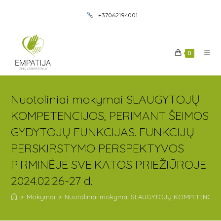
+37062194001
0
Nuotoliniai mokymai SLAUGYTOJŲ
KOMPETENCIJOS, PERIMANT ŠEIMOS
GYDYTOJŲ FUNKCIJAS. FUNKCIJŲ
PERSKIRSTYMO PERSPEKTYVOS
PIRMINĖJE SVEIKATOS PRIEŽIŪROJE
2024.02.26-27 d.
>
Mokymai
>
Nuotoliniai mokymai SLAUGYTOJŲ KOMPETENCIJOS