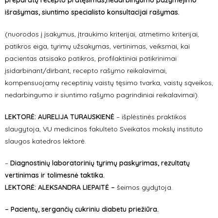
preparatų recepto pratęsimas,nedarbingumo pažymėjimo
išrašymas, siuntimo specialisto konsultacijai rašymas.
(nuorodos į įsakymus, įtraukimo kriterijai, atmetimo kriterijai,
patikros eiga, tyrimų užsakymas, vertinimas, veiksmai, kai
pacientas atsisako patikros, profilaktiniai patikrinimai
įsidarbinant/dirbant, recepto rašymo reikalavimai,
kompensuojamų receptinių vaistų tęsimo tvarka, vaistų sąveikos,
nedarbingumo ir siuntimo rašymo pagrindiniai reikalavimai).
LEKTORĖ: AURELIJA TURAUSKIENĖ
– išplėstinės praktikos
slaugytoja, VU medicinos fakulteto Sveikatos mokslų instituto
slaugos katedros lektorė.
–
Diagnostinių laboratorinių tyrimų paskyrimas, rezultatų
vertinimas ir tolimesnė taktika.
LEKTORĖ: ALEKSANDRA LIEPAITĖ –
šeimos gydytoja.
– Pacientų, sergančių cukriniu diabetu priežiūra.