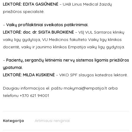
LEKTORĖ: EDITA GASIŪNIENĖ
– UAB Linus Medical žaizdų
priežiūros specialistė.
–
Vaikų profilaktiniai sveikatos patikrinimai.
LEKTORĖ: doc. dr. SIGITA BUROKIENĖ
– VšĮ VUL Santaros klinikų
vaikų ligų gydytoja, VU Medicinos fakulteto Vaikų ligų klinikos
docentė, vaikų ir jaunimo klinikos Empatija vaikų ligų gydytoja.
–
Pacientų, sergančių lėtinėmis nervų sistemos ligomis priežiūros
ypatumai.
LEKTORĖ: MILDA KUSKIENĖ
– VIKO SPF slaugos katedros lektorė.
Daugiau informacijos el. paštu mokymai@empatija.lt arba
telefonu +370 621 94001
Kategorija
Artimiausi renginiai