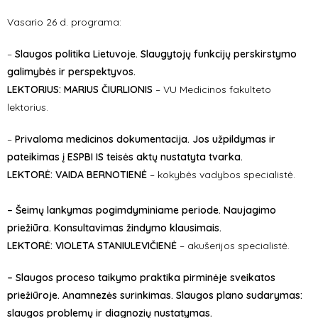
Vasario 26 d. programa:
–
Slaugos politika Lietuvoje. Slaugytojų funkcijų perskirstymo
galimybės ir perspektyvos.
LEKTORIUS: MARIUS ČIURLIONIS
– VU Medicinos fakulteto
lektorius.
–
Privaloma medicinos dokumentacija. Jos užpildymas ir
pateikimas į ESPBI IS teisės aktų nustatyta tvarka.
LEKTORĖ: VAIDA BERNOTIENĖ
– kokybės vadybos specialistė.
– Šeimų lankymas pogimdyminiame periode. Naujagimo
priežiūra. Konsultavimas žindymo klausimais.
LEKTORĖ: VIOLETA STANIULEVIČIENĖ
– akušerijos specialistė.
– Slaugos proceso taikymo praktika pirminėje sveikatos
priežiūroje. Anamnezės surinkimas. Slaugos plano sudarymas:
slaugos problemų ir diagnozių nustatymas.