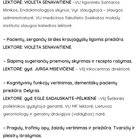
LEKTORĖ: VIOLETA SENAVAITIENĖ
–VU ligoninės Santaros
klinikos, Endokrinologijos skyrius, Vyr. slaugytoja – slaugos
administratorė. VU medicinos fakulteto Sveikatos mokslų
instituto slaugos katedros lektorė.
– Pacientų, sergančių širdies kraujagyslių ligomis priežiūra.
LEKTORĖ: VIOLETA SENAVAITIENĖ.
– Šlapimą sugeriančių priemonių skyrimas ir recepto rašymas.
LEKTORĖ: gyd. JURGA MISEVIČIENĖ
– VšĮ Inkocentras direktorė.
– Kognityvinių funkcijų vertinimas, dementiškų pacientų
priežiūra. Delyras.
LEKTORĖ: gyd. EGLĖ SADAUSKAITĖ–PĖLIKIENĖ
–VšĮ Šeškinės
poliklinikos gydytoja geriatrė, VU MF lektorė, Lietuvos
gerontologų ir geriatrų draugijos (valdybos) narė.
– Pragulų, trofinių opų, žaizdų vertinimas ir priežiūra. Tvarsčių ir
pleistrų išrašymas.