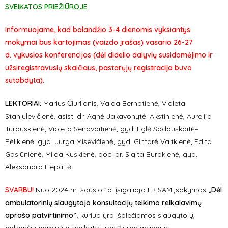
SVEIKATOS PRIEŽIŪROJE
Informuojame, kad balandžio 3-4 dienomis vyksiantys
mokymai bus kartojimas (vaizdo įrašas) vasario
26-27
d.
vykusios konferencijos (dėl didelio dalyvių susidomėjimo ir
užsiregistravusių skaičiaus, pastarųjų registracija buvo
sutabdyta).
LEKTORIAI:
Marius Čiurlionis, Vaida Bernotienė, Violeta
Staniulevičienė, asist. dr. Agnė Jakavonytė–Akstinienė, Aurelija
Turauskienė, Violeta Senavaitienė, gyd. Eglė Sadauskaitė–
Pėlikienė, gyd. Jurga Misevičienė, gyd. Gintarė Vaitkienė, Edita
Gasiūnienė, Milda Kuskienė, doc. dr. Sigita Burokienė, gyd.
Aleksandra Liepaitė.
SVARBU!
Nuo 2024 m. sausio 1d. įsigalioja LR SAM įsakymas
„D
ėl
ambulatorinių slaugytoj
o
konsultacijų teikimo reikalavimų
aprašo patvirtinimo
“
, kuriuo yra išplečiamos slaugytojų,