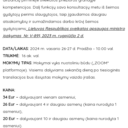
dirbančių pirminėje sveikatos priežiūros grandyje
kompetencijos. Dalį funkcijų savo konsultacijų metu iš šeimos
gydytojų perims slaugytojos, taip įgaudamos daugiau
atsakomybių ir sumažindamos darbo krūvį šeimos
gydytojams
:
Lietuvos Respublikos sveikatos apsaugos ministro
įsakymas
Nr.
V-891,
2023 m. rugpjūčio 2 d.
DATA/LAIKAS:
2024 m. vasario 26-27 d. Pradžia – 10.00 val.
TRUKMĖ:
16 ak. val.
MOKYMŲ TIPAS:
Mokymai vyks nuotoliniu būdu („ZOOM“
platformoje). Visiems dalyviams sekančią dieną po tiesioginės
transliacijos bus išsiųstas mokymų vaizdo įrašas.
KAINA:
34 Eur –
dalyvaujant vienam asmeniui;
26 Eur –
dalyvaujant 4 ir daugiau asmenų (kaina nurodyta 1
asmeniui);
20 Eur –
dalyvaujant 10 ir daugiau asmenų (kaina nurodyta 1
asmeniui).