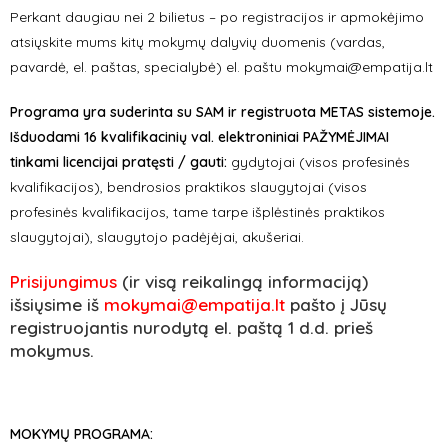
Perkant daugiau nei 2 bilietus – po registracijos ir apmokėjimo
atsiųskite mums kitų mokymų dalyvių duomenis (vardas,
pavardė, el. paštas, specialybė) el. paštu mokymai@empatija.lt
Programa yra suderinta su SAM ir registruota METAS sistemoje.
Išduodami 16 kvalifikacinių val. elektroniniai PAŽYMĖJIMAI
tinkami licencijai pratęsti / gauti:
gydytojai (visos profesinės
kvalifikacijos), bendrosios praktikos slaugytojai (visos
profesinės kvalifikacijos, tame tarpe išplėstinės praktikos
slaugytojai), slaugytojo padėjėjai, akušeriai.
Prisijungimus
(ir visą reikalingą informaciją)
išsiųsime iš
mokymai@empatija.lt
pašto į Jūsų
registruojantis nurodytą el. paštą 1 d.d. prieš
mokymus.
MOKYMŲ PROGRAMA: