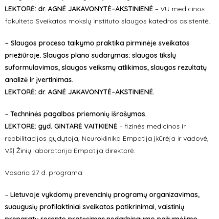
LEKTORĖ: dr. AGNĖ JAKAVONYTĖ–AKSTINIENĖ
– VU medicinos
fakulteto Sveikatos mokslų instituto slaugos katedros asistentė.
– Slaugos proceso taikymo praktika pirminėje sveikatos
priežiūroje. Slaugos plano sudarymas: slaugos tikslų
suformulavimas, slaugos veiksmų atlikimas, slaugos rezultatų
analizė ir įvertinimas.
LEKTORĖ: dr. AGNĖ JAKAVONYTĖ–AKSTINIENĖ.
–
Techninės pagalbos priemonių išrašymas.
LEKTORĖ: gyd. GINTARĖ VAITKIENĖ
– fizinės medicinos ir
reabilitacijos gydytoja, Neuroklinika Empatija įkūrėja ir vadovė,
VšĮ Žinių laboratorija Empatija direktorė.
Vasario 27 d. programa:
–
Lietuvoje vykdomų prevencinių programų organizavimas,
suaugusių profilaktiniai sveikatos patikrinimai, vaistinių