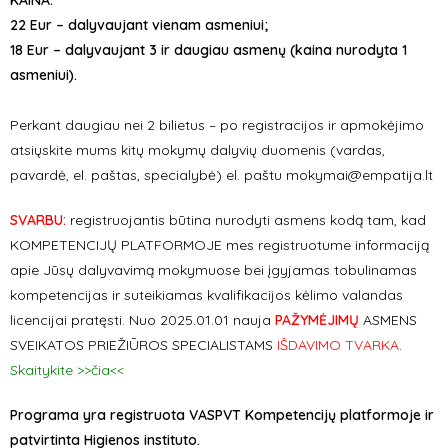
KAINA:
22 Eur – dalyvaujant vienam asmeniui;
18 Eur – dalyvaujant 3 ir daugiau asmenų (kaina nurodyta 1
asmeniui).
Perkant daugiau nei 2 bilietus – po registracijos ir apmokėjimo
atsiųskite mums kitų mokymų dalyvių duomenis (vardas,
pavardė, el. paštas, specialybė) el. paštu mokymai@empatija.lt
SVARBU:
registruojantis būtina nurodyti asmens kodą tam, kad
KOMPETENCIJŲ PLATFORMOJE mes registruotume informaciją
apie Jūsų dalyvavimą mokymuose bei įgyjamas tobulinamas
kompetencijas ir suteikiamas kvalifikacijos kėlimo valandas
licencijai pratęsti. Nuo 2025.01.01 nauja
PAŽYMĖJIMŲ
ASMENS
SVEIKATOS PRIEŽIŪROS SPECIALISTAMS
IŠDAVIMO TVARKA
.
Skaitykite >>čia<<
Programa yra registruota VASPVT Kompetencijų platformoje ir
patvirtinta Higienos instituto.