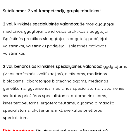
Suteikiamos 2 val. kompetencijų grupių tobulinimui:
2 val. klinikinės specialybinės valandos:
šeimos gydytojai,
medicinos gydytojai, bendrosios praktikos slaugytojai
išplėstinės praktikos slaugytojai, slaugytojų padėjėjai,
vaistininkai, vaistininkų padėjėjai, išplėstinės praktikos
vaistininkai.
2 val. bendrosios klinikinės specialybinės valandos:
gydytojams
(visos profesinės kvalifikacijos), dietistams, medicinos
biologams, laboratorijos biotechnologams, medicinos
genetikams, gyvensenos medicinos specialistams, visuomenės
sveikatos priežiūros specialistams, optometrininkams,
kineziterapeutams, ergoterapeutams, gydomojo masažo
specialistams, akušeriams ir kt. sveikatos priežiūros
specialistams.
Prisijungimus
(ir visą reikalingą informaciją)