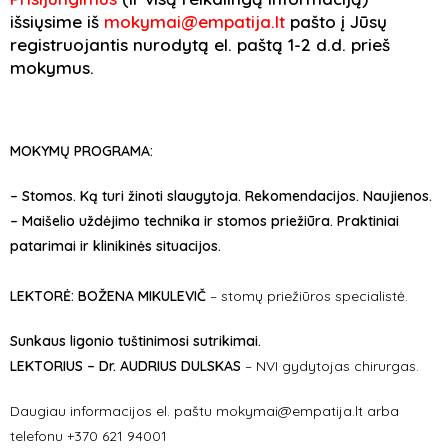
išsiųsime iš
mokymai@empatija.lt
pašto į Jūsų
registruojantis nurodytą el. paštą 1-2 d.d. prieš
mokymus.
MOKYMŲ PROGRAMA:
– Stomos. Ką turi žinoti slaugytoja. Rekomendacijos. Naujienos.
– Maišelio uždėjimo technika ir stomos priežiūra. Praktiniai
patarimai ir klinikinės situacijos.
LEKTORĖ:
BOŽENA MIKULEVIČ
– stomų priežiūros specialistė.
Sunkaus ligonio tuštinimosi sutrikimai.
LEKTORIUS – Dr. AUDRIUS DULSKAS
– NVI gydytojas chirurgas.
Daugiau informacijos el. paštu mokymai@empatija.lt arba
telefonu +370 621 94001