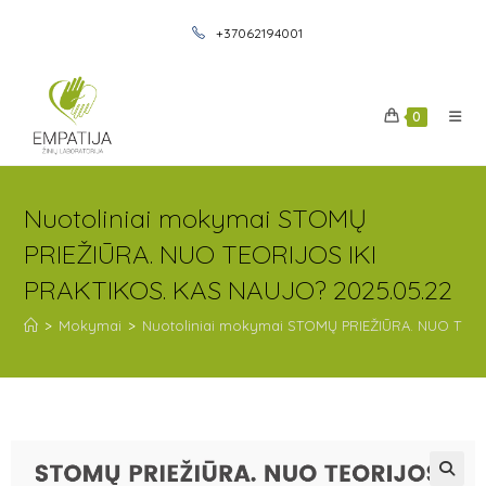
+37062194001
0
Nuotoliniai mokymai STOMŲ
PRIEŽIŪRA. NUO TEORIJOS IKI
PRAKTIKOS. KAS NAUJO? 2025.05.22
>
Mokymai
>
Nuotoliniai mokymai STOMŲ PRIEŽIŪRA. NUO TEOR