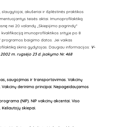
, slaugytojai, akušeriai ir išplėstinės praktikos
lamentuojantys teisės aktai. Imunoprofilaktiką
pesnę nei 20 valandų „Skiepijimo pagrindų“
 kvalifikaciją imunoprofilaktikos srityje po 8
ų“ programos baigimo datos. Jei vaikas
filaktiką skiria gydytojas. Daugiau informacijos:
V-
2002 m. rugsėjo 23 d. įsakymo Nr. 468
ymas, saugojimas ir transportavimas. Vakcinų
jai. Vakcinų derinimo principai. Nepageidaujamos
programa (NIP). NIP vakcinų akcentai. Viso
Keliautojų skiepai.