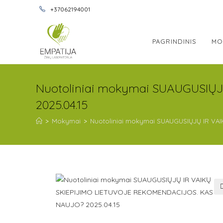
+37062194001
PAGRINDINIS
MO
Nuotoliniai mokymai SUAUGUSIŲ
2025.04.15
>
Mokymai
>
Nuotoliniai mokymai SUAUGUSIŲJŲ IR VA