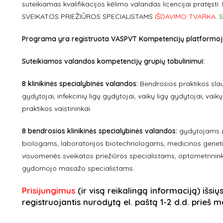
suteikiamas kvalifikacijos kėlimo valandas licencijai pratęsti
SVEIKATOS PRIEŽIŪROS SPECIALISTAMS
IŠDAVIMO TVARKA
.
S
Programa yra registruota VASPVT Kompetencijų platformoje ir
Suteikiamos valandos kompetencijų grupių tobulinimui:
8 klinikinės specialybinės valandos:
Bendrosios praktikos slaug
gydytojai, infekcinių ligų gydytojai, vaikų ligų gydytojai, vaikų 
praktikos vaistininkai.
8 bendrosios klinikinės specialybinės valandos:
gydytojams (v
biologams, laboratorijos biotechnologams, medicinos genet
visuomenės sveikatos priežiūros specialistams, optometrini
gydomojo masažo specialistams.
Prisijungimus
(ir visą reikalingą informaciją) išsių
registruojantis nurodytą el. paštą 1-2 d.d. prieš