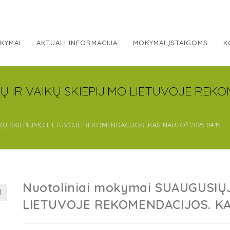
KYMAI
AKTUALI INFORMACIJA
MOKYMAI ĮSTAIGOMS
K
JŲ IR VAIKŲ SKIEPIJIMO LIETUVOJE REK
IKŲ SKIEPIJIMO LIETUVOJE REKOMENDACIJOS. KAS NAUJO? 2025.04.15
Nuotoliniai mokymai SUAUGUSIŲJ
LIETUVOJE REKOMENDACIJOS. KA