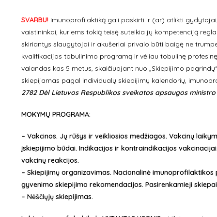
SVARBU!
Imunoprofilaktiką gali paskirti ir (ar) atlikti gydytojai
vaistininkai, kuriems tokią teisę suteikia jų kompetenciją reg
skiriantys slaugytojai ir akušeriai privalo būti baigę ne trum
kvalifikacijos tobulinimo programą ir vėliau tobulinę profesinę
valandas kas 5 metus, skaičiuojant nuo „Skiepijimo pagrind
skiepijamas pagal individualų skiepijimų kalendorių, imunopro
2782 Dėl Lietuvos Respublikos sveikatos apsaugos ministro 
MOKYMŲ PROGRAMA:
– Vakcinos. Jų rūšys ir veikliosios medžiagos. Vakcinų laik
įskiepijimo būdai. Indikacijos ir kontraindikacijos vakcinaci
vakcinų reakcijos.
–
Skiepijimų organizavimas. Nacionalinė imunoprofilaktikos 
gyvenimo skiepijimo rekomendacijos. Pasirenkamieji skiepai. 
– Nėščiųjų skiepijimas.