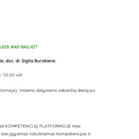
IJOS. KAS NAUJO?
tė, doc. dr. Sigita Burokienė.
– 10.00 val.
ormoje). Visiems dalyviams sekančią dieną po
m, kad KOMPETENCIJŲ PLATFORMOJE mes
 bei įgyjamas tobulinamas kompetencijas ir