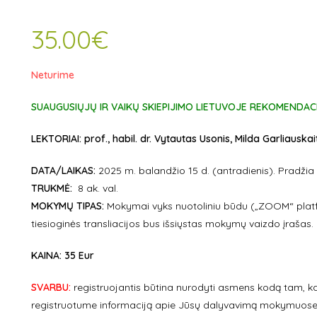
35.00
€
Neturime
SUAUGUSIŲJŲ IR VAIKŲ SKIEPIJIMO LIETUVOJE REKOMENDAC
LEKTORIAI:
prof., habil. dr. Vytautas Usonis, Milda Garliauskai
DATA/LAIKAS:
2025 m. balandžio 15 d. (antradienis). Pradžia 
TRUKMĖ:
8 ak. val.
MOKYMŲ TIPAS:
Mokymai vyks nuotoliniu būdu („ZOOM“ platf
tiesioginės transliacijos bus išsiųstas mokymų vaizdo įrašas.
KAINA: 35 Eur
SVARBU:
registruojantis būtina nurodyti asmens kodą ta
registruotume informaciją apie Jūsų dalyvavimą mokymuose