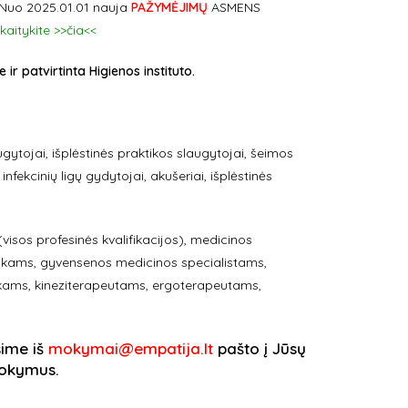
. Nuo 2025.01.01 nauja
PAŽYMĖJIMŲ
ASMENS
kaitykite >>čia<<
 patvirtinta Higienos instituto.
ytojai, išplėstinės praktikos slaugytojai, šeimos
infekcinių ligų gydytojai, akušeriai, išplėstinės
isos profesinės kvalifikacijos), medicinos
ikams, gyvensenos medicinos specialistams,
nkams, kineziterapeutams, ergoterapeutams,
sime iš
mokymai@empatija.lt
pašto į Jūsų
 mokymus.