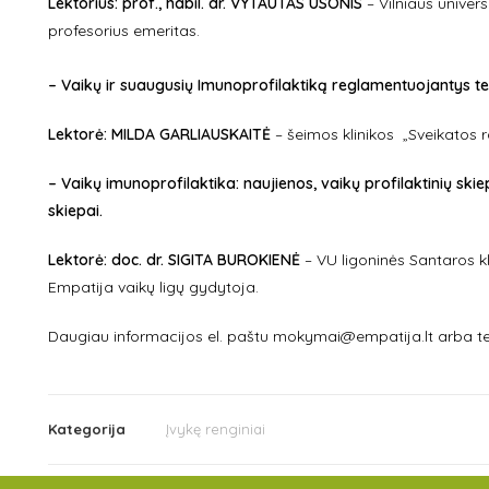
Lektorius: prof., habil. dr. VYTAUTAS USONIS
– Vilniaus univers
profesorius emeritas.
– Vaikų ir suaugusių Imunoprofilaktiką reglamentuojantys tei
Lektorė: MILDA GARLIAUSKAITĖ
–
šeimos klinikos „Sveikatos 
– Vaikų imunoprofilaktika: naujienos, vaikų profilaktinių s
skiepai.
Lektorė:
doc. dr. SIGITA BUROKIENĖ
– VU ligoninės Santaros kli
Empatija vaikų ligų gydytoja.
Daugiau informacijos el. paštu mokymai@empatija.lt arba te
Kategorija
Įvykę renginiai