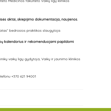
iteto Medicinos fakulteto Vaikų ligų klinikos
sės aktai, skiepijimo dokumentacija, naujienos.
ratas” bedrosios praktikos slaugytoja.
kiepų kalendorius ir rekomenduojami papildomi
nikų vaikų ligų gydytoja, Vaikų ir jaunimo klinikos
lefonu +370 621 94001