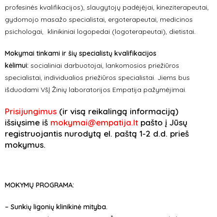
profesinės kvalifikacijos), slaugytojų padėjėjai, kineziterapeutai,
gydomojo masažo specialistai, ergoterapeutai, medicinos
psichologai, klinikiniai logopedai (logoterapeutai), dietistai.
Mokymai tinkami ir šių specialistų kvalifikacijos
kėlimui:
socialiniai darbuotojai, lankomosios priežiūros
specialistai, individualios priežiūros specialistai. Jiems bus
išduodami VšĮ Žinių laboratorijos Empatija pažymėjimai.
Prisijungimus
(ir visą reikalingą informaciją)
išsiųsime iš
mokymai@empatija.lt
pašto į Jūsų
registruojantis nurodytą el. paštą 1-2 d.d. prieš
mokymus.
MOKYMŲ PROGRAMA:
–
Sunkių ligonių klinikinė mityba.