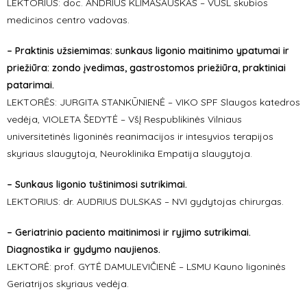
LEKTORIUS: doc. ANDRIUS KLIMAŠAUSKAS – VUSL skubios
medicinos centro vadovas.
– Praktinis užsiemimas: sunkaus ligonio maitinimo ypatumai ir
priežiūra: zondo įvedimas, gastrostomos priežiūra, praktiniai
patarimai.
LEKTORĖS: JURGITA STANKŪNIENĖ – VIKO SPF Slaugos katedros
vedėja, VIOLETA ŠEDYTĖ – VšĮ Respublikinės Vilniaus
universitetinės ligoninės reanimacijos ir intesyvios terapijos
skyriaus slaugytoja, Neuroklinika Empatija slaugytoja.
–
Sunkaus ligonio tuštinimosi sutrikimai.
LEKTORIUS: dr. AUDRIUS DULSKAS – NVI gydytojas chirurgas.
–
Geriatrinio paciento maitinimosi ir ryjimo sutrikimai.
Diagnostika ir gydymo naujienos.
LEKTORĖ: prof. GYTĖ DAMULEVIČIENĖ – LSMU Kauno ligoninės
Geriatrijos skyriaus vedėja.