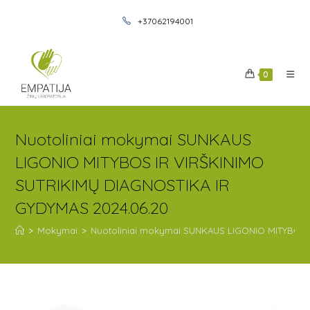
+37062194001
0
Nuotoliniai mokymai SUNKAUS
LIGONIO MITYBOS IR VIRŠKINIMO
SUTRIKIMŲ DIAGNOSTIKA IR
GYDYMAS 2024.06.20
>
Mokymai
>
Nuotoliniai mokymai SUNKAUS LIGONIO MITYBOS 