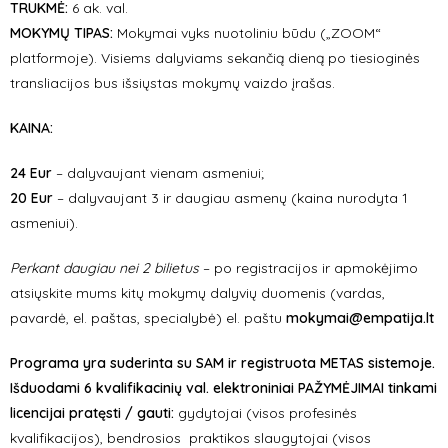
TRUKMĖ:
6 ak. val.
MOKYMŲ TIPAS:
Mokymai vyks nuotoliniu būdu („ZOOM“
platformoje). Visiems dalyviams sekančią dieną po tiesioginės
transliacijos bus išsiųstas mokymų vaizdo įrašas.
KAINA:
24 Eur
– dalyvaujant vienam asmeniui;
20 Eur
– dalyvaujant 3 ir daugiau asmenų (kaina nurodyta 1
asmeniui).
Perkant daugiau nei 2 bilietus
– po registracijos ir apmokėjimo
atsiųskite mums kitų mokymų dalyvių duomenis (vardas,
pavardė, el. paštas, specialybė) el. paštu
mokymai@empatija.lt
Programa yra suderinta su SAM ir registruota METAS sistemoje.
Išduodami 6 kvalifikacinių val. elektroniniai PAŽYMĖJIMAI tinkami
licencijai pratęsti / gauti:
gydytojai (visos profesinės
kvalifikacijos), bendrosios praktikos slaugytojai (visos