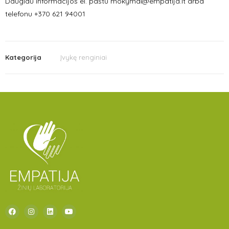
Daugiau informacijos el. paštu mokymai@empatija.lt arba
telefonu +370 621 94001
Kategorija
Įvykę renginiai