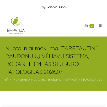
+37062194001
0
Nuotoliniai mokymai TARPTAUTINĖ
RAUDONŲJŲ VĖLIAVŲ SISTEMA,
RODANTI RIMTAS STUBURO
PATOLOGIJAS 2026.07
>
Mokymai
>
Nuotoliniai mokymai TARPTAUTINĖ RAUDONŲJŲ V