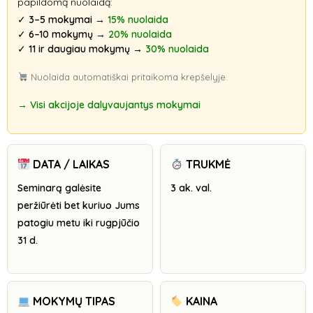
papildomą nuolaidą:
✓
3–5 mokymai
→
15% nuolaida
✓
6–10 mokymų
→
20% nuolaida
✓
11 ir daugiau mokymų
→
30% nuolaida
Nuolaida automatiškai pritaikoma krepšelyje.
→ Visi akcijoje dalyvaujantys mokymai
DATA / LAIKAS
TRUKMĖ
Seminarą galėsite
3 ak. val.
peržiūrėti bet kuriuo Jums
patogiu metu iki rugpjūčio
31 d.
MOKYMŲ TIPAS
KAINA