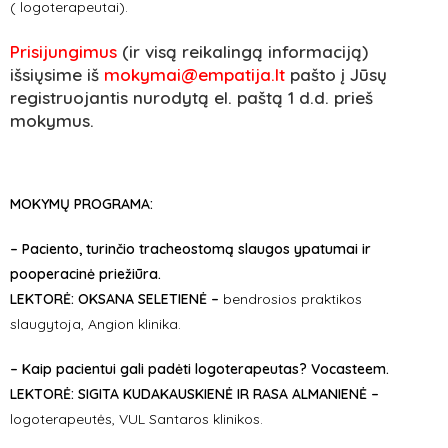
( logoterapeutai).
Prisijungimus
(ir visą reikalingą informaciją)
išsiųsime iš
mokymai@empatija.lt
pašto į Jūsų
registruojantis nurodytą el. paštą 1 d.d. prieš
mokymus.
MOKYMŲ PROGRAMA:
– Paciento, turinčio tracheostomą slaugos ypatumai ir
pooperacinė priežiūra.
LEKTORĖ: OKSANA SELETIENĖ –
bendrosios praktikos
slaugytoja, Angion klinika.
– Kaip pacientui gali padėti logoterapeutas? Vocasteem.
LEKTORĖ: SIGITA KUDAKAUSKIENĖ IR RASA ALMANIENĖ –
logoterapeutės, VUL Santaros klinikos.