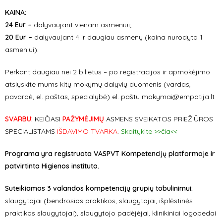
KAINA:
24 Eur –
dalyvaujant vienam asmeniui;
20 Eur –
dalyvaujant 4 ir daugiau asmenų (kaina nurodyta 1
asmeniui).
Perkant daugiau nei 2 bilietus – po registracijos ir apmokėjimo
atsiųskite mums kitų mokymų dalyvių duomenis (vardas,
pavardė, el. paštas, specialybė) el. paštu mokymai@empatija.lt
SVARBU:
KEIČIASI
PAŽYMĖJIMŲ
ASMENS SVEIKATOS PRIEŽIŪROS
SPECIALISTAMS
IŠDAVIMO TVARKA
.
Skaitykite >>čia<<
Programa yra registruota VASPVT Kompetencijų platformoje ir
patvirtinta Higienos instituto.
Suteikiamos 3 valandos kompetencijų grupių tobulinimui:
slaugytojai (bendrosios praktikos, slaugytojai, išplėstinės
praktikos slaugytojai), slaugytojo padėjėjai, klinikiniai logopedai