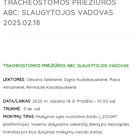
TRACHEOSTOMOS PRIEŽIŪROS
ABC: SLAUGYTOJOS VADOVAS
2025.02.18
TRACHEOSTOMOS PRIEŽIŪROS ABC: SLAUGYTOJOS VADOVAS
LEKTORĖS:
Oksana Seletienė, Sigita Kudakauskienė, Rasa
Almanienė, Rimtautė Kavaliauskienė.
DATA/LAIKAS:
2025 m. vasario 18 d. Pradžia – 10.00 val.
TRUKMĖ:
3 ak. val.
MOKYMŲ TIPAS:
Mokymai vyks nuotoliniu būdu („ZOOM“
platformoje). Visiems dalyviams sekančią dieną po tiesioginės
transliacijos bus išsiųstas mokymų vaizdo įrašas.