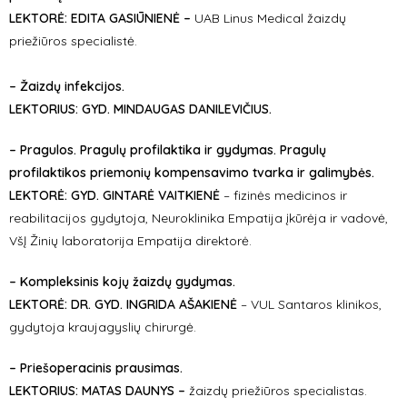
LEKTORĖ: EDITA GASIŪNIENĖ –
UAB Linus Medical žaizdų
priežiūros specialistė.
– Žaizdų infekcijos.
LEKTORIUS: GYD. MINDAUGAS DANILEVIČIUS.
– Pragulos. Pragulų profilaktika ir gydymas. Pragulų
profilaktikos priemonių kompensavimo tvarka ir galimybės.
LEKTORĖ: GYD. GINTARĖ VAITKIENĖ
– fizinės medicinos ir
reabilitacijos gydytoja, Neuroklinika Empatija įkūrėja ir vadovė,
VšĮ Žinių laboratorija Empatija direktorė.
– Kompleksinis kojų žaizdų gydymas.
LEKTORĖ: DR. GYD.
INGRIDA AŠAKIENĖ
– VUL Santaros klinikos,
gydytoja kraujagyslių chirurgė.
– Priešoperacinis prausimas.
LEKTORIUS:
MATAS DAUNYS –
žaizdų priežiūros specialistas.