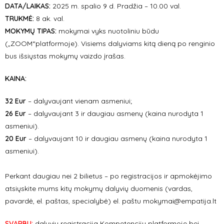
DATA/LAIKAS:
2025 m. spalio 9 d. Pradžia – 10.00 val.
TRUKMĖ:
8 ak. val.
MOKYMŲ TIPAS:
mokymai vyks nuotoliniu būdu
(„ZOOM“platformoje). Visiems dalyviams kitą dieną po renginio
bus išsiųstas mokymų vaizdo įrašas.
KAINA:
32 Eur
– dalyvaujant vienam asmeniui;
26 Eur
– dalyvaujant 3 ir daugiau asmenų (kaina nurodyta 1
asmeniui).
20 Eur
– dalyvaujant 10 ir daugiau asmenų (kaina nurodyta 1
asmeniui).
Perkant daugiau nei 2 bilietus – po registracijos ir apmokėjimo
atsiųskite mums kitų mokymų dalyvių duomenis (vardas,
pavardė, el. paštas, specialybė) el. paštu mokymai@empatija.lt
SVARBU:
dalyvių registracija Kompetencijų platformoje bei