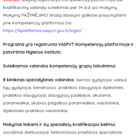
kvalifikacinių valandų suteikimas per 14 d.d. po mokymų.
Mokymų PAŽYMĖJIMO išrašą atsisiųsti galėsite prisijungdami
prie Kompetencijų platformos čia:
https://kplatforma.vaspvt.gov.lt/login/
Programa yra registruota VASPVT Kompetencijų platformoje ir
patvirtinta Higienos instituto.
Suteikiamos valandos kompetencijų grupių tobulinimui:
8 klinikinės specialybinės valandos:
šeimos gydytojai, vidaus
ligų gydytojai, bendrosios praktikos slaugytojai išplėstinės
praktikos slaugytojai, slaugytojų padėjėjai, akušeriai,
paramedikai, skubios pagalbos paramedikai, vaistininkai,
išplėstinės praktikos vaistininkai.
Mokymai tinkami ir šių specialistų kvalifikacijos kėlimui:
socialiniai darbuotojai, lankomosios priežiūros specialistai,