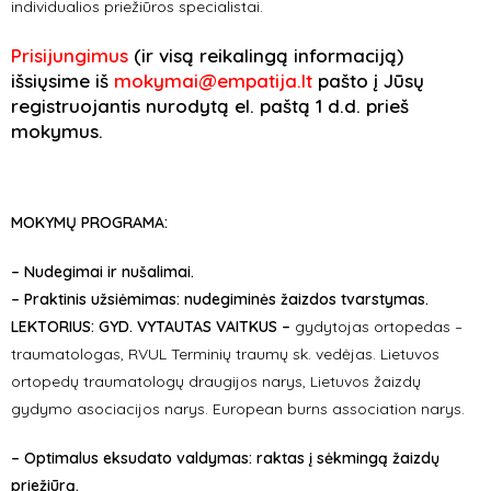
individualios priežiūros specialistai.
Prisijungimus
(ir visą reikalingą informaciją)
išsiųsime iš
mokymai@empatija.lt
pašto į Jūsų
registruojantis nurodytą el. paštą 1 d.d. prieš
mokymus.
MOKYMŲ PROGRAMA:
– Nudegimai ir nušalimai.
– Praktinis užsiėmimas: nudegiminės žaizdos tvarstymas.
LEKTORIUS: GYD. VYTAUTAS VAITKUS –
gydytojas ortopedas –
traumatologas, RVUL Terminių traumų sk. vedėjas. Lietuvos
ortopedų traumatologų draugijos narys, Lietuvos žaizdų
gydymo asociacijos narys. European burns association narys.
– Optimalus eksudato valdymas: raktas į sėkmingą žaizdų
priežiūrą.