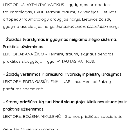
LEKTORIUS: VYTAUTAS VAITKUS – gydytojas ortopedas-
traumatologas, RVUL Terminių traumų sk. vedėjas. Lietuvos
ortopedų traumatologų draugijos narys, Lietuvos žaizdų
gydymo asociacijos narys.
European burns
association
narys.
–
Žaizdos tvarstymas ir gydymas neigiamo slėgio sistema.
Praktinis užsiėmimas.
LEKTORIAI: ANA ŽIGO – Terminių traumų skyriaus bendros
praktikos slaugytoja ir gyd. VYTAUTAS VAITKUS.
–
Žaizdų vertinimas ir priežiūra. Tvarsčių ir pleistrų išrašymas.
LEKTORĖ: EDITA GASIŪNIENĖ – UAB Linus Medical žaizdų
priežiūros specialistė.
–
Stomų priežiūra. Ką turi žinoti slaugytoja. Klinikinės situacijos ir
praktinis užsiėmimas.
LEKTORĖ: BOŽENA MIKULEVIČ – Stomos priežiūtos specialistė.
Gegužės 15 dienos programa: