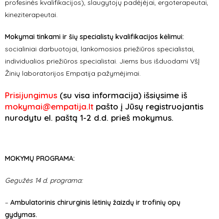
profesinės kvalifikacijos), slaugytojų padėjėjai, ergoterapeutai,
kineziterapeutai.
Mokymai tinkami ir šių specialistų kvalifikacijos kėlimui:
socialiniai darbuotojai, lankomosios priežiūros specialistai,
individualios priežiūros specialistai. Jiems bus išduodami VšĮ
Žinių laboratorijos Empatija pažymėjimai.
Prisijungimus
(su visa informacija) išsiųsime iš
mokymai@empatija.lt
pašto į Jūsų registruojantis
nurodytu el. paštą 1-2 d.d. prieš mokymus.
MOKYMŲ PROGRAMA:
Gegužės 14 d. programa:
–
Ambulatorinis chirurginis lėtinių žaizdų ir trofinių opų
gydymas.