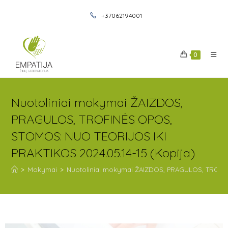
+37062194001
0
Nuotoliniai mokymai ŽAIZDOS,
PRAGULOS, TROFINĖS OPOS,
STOMOS: NUO TEORIJOS IKI
PRAKTIKOS 2024.05.14-15 (Kopija)
>
Mokymai
>
Nuotoliniai mokymai ŽAIZDOS, PRAGULOS, TROFIN