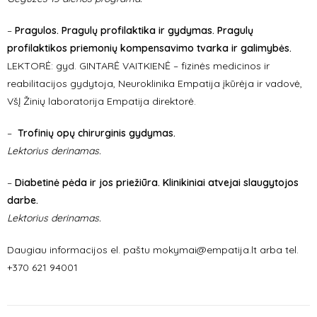
–
Pragulos. Pragulų profilaktika ir gydymas. Pragulų
profilaktikos priemonių kompensavimo tvarka ir galimybės.
LEKTORĖ: gyd. GINTARĖ VAITKIENĖ – fizinės medicinos ir
reabilitacijos gydytoja, Neuroklinika Empatija įkūrėja ir vadovė,
VšĮ Žinių laboratorija Empatija direktorė.
–
Trofinių opų chirurginis gydymas.
Lektorius derinamas.
–
Diabetinė pėda ir jos priežiūra. Klinikiniai atvejai slaugytojos
darbe.
Lektorius derinamas.
Daugiau informacijos el. paštu mokymai@empatija.lt arba tel.
+370 621 94001