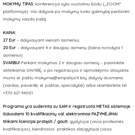
MOKYMŲ TIPAS:
konferencija vyks nuotoliniu būdu („ZOOM“
platformoje). Visi dalyviai po mokymų turės galimybę peržiūrėti
mokymų vaizdo įrašą.
KAINA:
27 Eur
– dalyvaujant vienam asmeniui;
20 Eur
– dalyvaujant 4 ir daugiau asmenų (kaina nurodyta 1
asmeniui).
SVARBU!
Perkant mokymus 2 ir daugiau asmenų – pasirinkite
atitinkamai SAVYBĘ, o po registracijos ir apmokėjimo atsiųskite
mums el. paštu mokymai@empatija.lt kitų dalyvių duomenis
(vardas, pavardė, el. paštas, specialybė) arba skambinkite tel.
+370 621 94001
Programa yra suderinta su SAM ir registruota METAS sistemoje.
Išduodami 10 kvalifikacinių val. elektroniniai PAŽYMĖJIMAI
tinkami licencijai pratęsti / gauti:
g
ydytojai (visos profesinės
kvalifikacijos),
bendrosios praktikos slaugytojai (visos