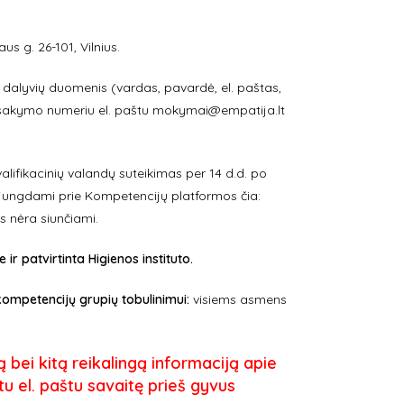
us g. 26-101, Vilnius.
tų dalyvių duomenis (vardas, pavardė, el. paštas,
žsakymo numeriu el. paštu
mokymai@empatija.lt
alifikacinių valandų suteikimas per 14 d.d. po
jungdami prie Kompetencijų platformos čia:
 nėra siunčiami.
 patvirtinta Higienos instituto.
kompetencijų grupių tobulinimui:
visiems asmens
ą bei kitą reikalingą informaciją apie
u el. paštu savaitę prieš gyvus