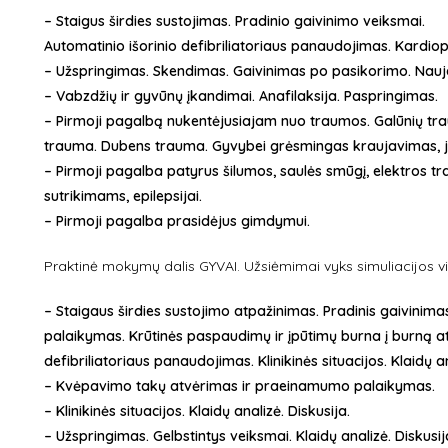
– Staigus širdies sustojimas. Pradinio gaivinimo veiksmai.
Automatinio išorinio defibriliatoriaus panaudojimas. Kardio
– Užspringimas. Skendimas. Gaivinimas po pasikorimo. Nauja
– Vabzdžių ir gyvūnų įkandimai. Anafilaksija. Paspringimas.
– Pirmoji pagalbą nukentėjusiajam nuo traumos. Galūnių tr
trauma. Dubens trauma. Gyvybei grėsmingas kraujavimas, j
– Pirmoji pagalba patyrus šilumos, saulės smūgį, elektros t
sutrikimams, epilepsijai.
– Pirmoji pagalba prasidėjus gimdymui.
Praktinė mokymų dalis GYVAI. Užsiėmimai vyks simuliacijos vi
– Staigaus širdies sustojimo atpažinimas. Pradinis gaivini
palaikymas. Krūtinės paspaudimų ir įpūtimų burna į burną atl
defibriliatoriaus panaudojimas. Klinikinės situacijos. Klaidų a
– Kvėpavimo takų atvėrimas ir praeinamumo palaikymas.
– Klinikinės situacijos. Klaidų analizė. Diskusija.
– Užspringimas. Gelbstintys veiksmai. Klaidų analizė. Diskusij