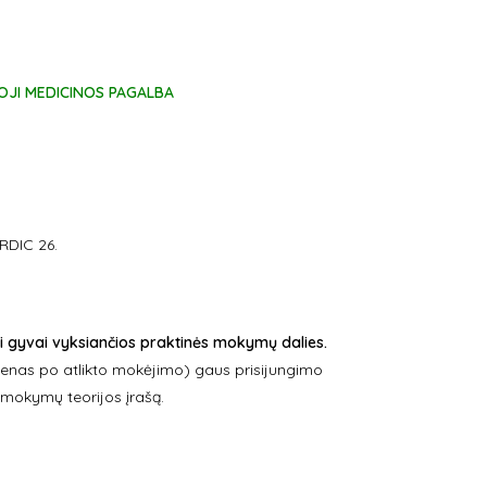
OJI MEDICINOS PAGALBA
ORDIC 26.
i gyvai vyksiančios praktinės mokymų dalies.
dienas po atlikto mokėjimo) gaus prisijungimo
i mokymų teorijos įrašą.