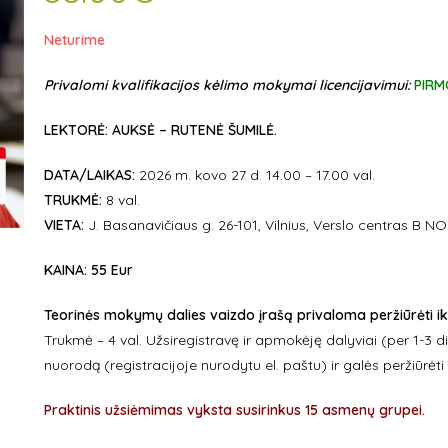
Neturime
Privalomi kvalifikacijos kėlimo mokymai licencijavimui:
PIRM
LEKTORĖ: AUKSĖ – RUTENĖ ŠUMILĖ.
DATA/LAIKAS:
2026 m. kovo 27 d. 14.00 – 17.00 val.
TRUKMĖ:
8 val.
VIETA:
J. Basanavičiaus g. 26-101, Vilnius, Verslo centras B N
KAINA:
55 Eur
Teorinės mokymų dalies vaizdo įrašą privaloma peržiūrėti ik
Trukmė – 4 val. Užsiregistravę ir apmokėję dalyviai (per 1-3 
nuorodą (registracijoje nurodytu el. paštu) ir galės peržiūrėt
Praktinis užsiėmimas vyksta susirinkus 15 asmenų grupei.