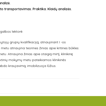
nalizė.
o transportavimas. Praktika. Klaidų analizės.
galbos lektorė.
tojų grupių kvalifikaciją, atnaujinant I -os
etu atnaujina teorines žinias apie kritines būkles:
tu. Atnaujina žinias apie staigią mirtį, klinikinę
aktinių mokymų metu pateikiamos klinikinės
bdo kraujavimą, imobilizuoja lūžius.