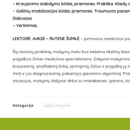
– Kraujavimo stabdymo būdai, priemonės. Praktika. Klaidų a
– Galūnių imobilizacijos būdai, priemonės. Traumuoto pacient
Diskusijos.
– Vertinimas.
LEKTORĖ: AUKSĖ – RUTENĖ ŠUMILĖ
– pirmosios medicinos pa
Šių teorinių-praktinių mokymų metu bus keliama tikslinių klausy
pagalbos žinias medicinos specialistams. Dalyviai mokymosi m
kraujavimą, anafilaksinį šoką, springimą, lūžius ir pagalbą jų me
mirtį ir jos diagnozavimą, pakartoja gaivinimo algoritmą. Pr
situacijos, mokymų dalyviai dirba su manekenais: gaivina, sta
Kategorija
Įvykę renginiai