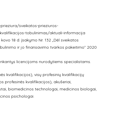
-prieziura/sveikatos-prieziuros-
-kvalifikacijos-tobulinimas/aktuali-informacija
kovo 18 d. įsakymo Nr. 132 „Dėl sveikatos
 tobulinimo ir jo finansavimo tvarkos pakeitimo” 2020
inkantys licencijoms nurodytiems specialistams.
 kvalifikacijos), visų profesinių kvalifikacijų
 profesinės kvalifikacijos), akušeriai,
tai, biomedicinos technologai, medicinos biologai,
cinos psichologai.