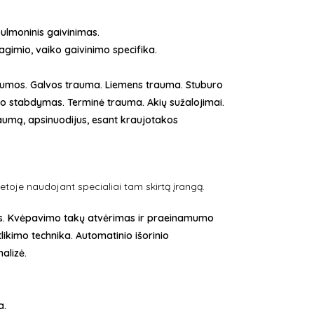
pulmoninis gaivinimas.
gimio, vaiko gaivinimo specifika.
aumos. Galvos trauma. Liemens trauma. Stuburo
o stabdymas. Terminė trauma. Akių sužalojimai.
raumą, apsinuodijus, esant kraujotakos
etoje naudojant specialiai tam skirtą įrangą.
mas. Kvėpavimo takų atvėrimas ir praeinamumo
ikimo technika. Automatinio išorinio
nalizė.
a.