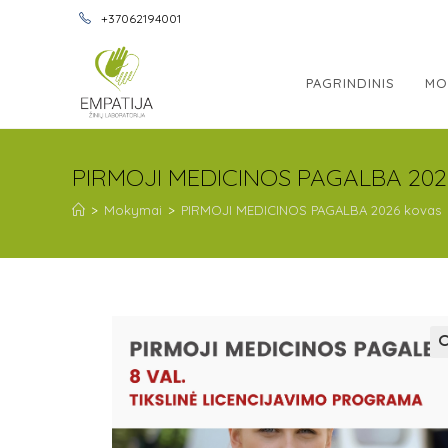
+37062194001
PAGRINDINIS
MO
PIRMOJI MEDICINOS PAGALBA 202
>
Mokymai
>
PIRMOJI MEDICINOS PAGALBA 2026 kovas