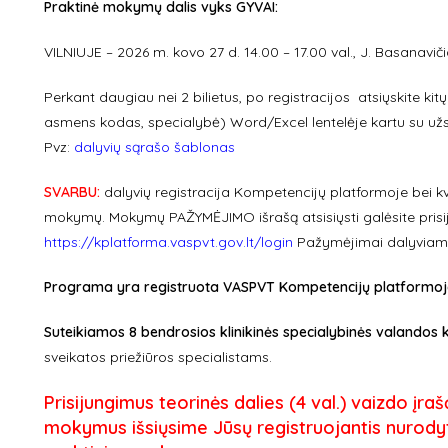
Praktinė mokymų dalis vyks GYVAI:
VILNIUJE – 2026 m. kovo 27 d. 14.00 – 17.00 val., J. Basanavičia
Perkant daugiau nei 2 bilietus, po registracijos atsiųskite ki
asmens kodas, specialybė) Word/Excel lentelėje kartu su u
Pvz:
dalyvių sąrašo šablonas
SVARBU:
dalyvių registracija Kompetencijų platformoje bei kv
mokymų. Mokymų PAŽYMĖJIMO išrašą atsisiųsti galėsite prisi
https://kplatforma.vaspvt.gov.lt/login
Pažymėjimai dalyviams
Programa yra registruota VASPVT Kompetencijų platformoje ir
Suteikiamos 8 bendrosios klinikinės specialybinės valandos 
sveikatos priežiūros specialistams.
Prisijungimus teorinės dalies (4 val.) vaizdo įraš
mokymus išsiųsime Jūsų registruojantis nurodyt