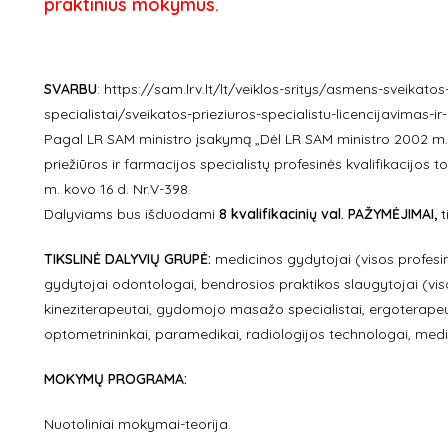
praktinius mokymus.
SVARBU
:
https://sam.lrv.lt/lt/veiklos-sritys/asmens-sveikatos
specialistai/sveikatos-prieziuros-specialistu-licencijavimas-ir
Pagal LR SAM ministro įsakymą „Dėl LR SAM ministro 2002 m. 
priežiūros ir farmacijos specialistų profesinės kvalifikacijos
m. kovo 16 d. Nr.V-398.
Dalyviams bus išduodami
8 kvalifikacinių val. PAŽYMĖJIMAI,
t
TIKSLINĖ DALYVIŲ GRUPĖ:
medicinos gydytojai (visos profesinės
gydytojai odontologai, bendrosios praktikos slaugytojai (visos
kineziterapeutai, gydomojo masažo specialistai, ergoterapeu
optometrininkai, paramedikai, radiologijos technologai, medi
MOKYMŲ PROGRAMA:
Nuotoliniai mokymai-teorija.