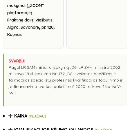
mokymai („ZOOM“
platformoje).
Praktinė dalis: Viešbutis
Algiro, Savanorių pr. 120,
Kaunas.
SVARBU:
Pagal LR SAM ministro įsakymą „Dėl LR SAM ministro 2002
m. kovo 18 d. įsakymo Nr. 132 „Dėl sveikatos priežiūros ir
farmacijos specialistų profesinės kvalifikacijos tobulinimo ir
jo finansavimo tvarkos pakeitimo” 2020 m. kovo 16 d. Nr.V-
398.
KAINA
(PLAČIAU)
KVALIFIKACIJOS KĖLIMO VALANDOS