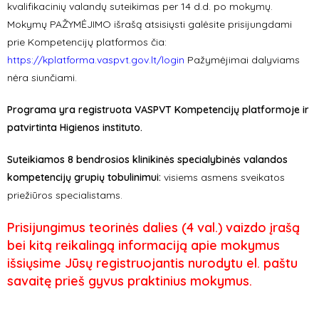
kvalifikacinių valandų suteikimas per 14 d.d. po mokymų.
Mokymų PAŽYMĖJIMO išrašą atsisiųsti galėsite prisijungdami
prie Kompetencijų platformos čia:
https://kplatforma.vaspvt.gov.lt/login
Pažymėjimai dalyviams
nėra siunčiami.
Programa yra registruota VASPVT Kompetencijų platformoje ir
patvirtinta Higienos instituto.
Suteikiamos 8 bendrosios klinikinės specialybinės valandos
kompetencijų grupių tobulinimui:
visiems asmens sveikatos
priežiūros specialistams.
Prisijungimus teorinės dalies (4 val.) vaizdo įrašą
bei kitą reikalingą informaciją apie mokymus
išsiųsime Jūsų registruojantis nurodytu el. paštu
savaitę prieš gyvus praktinius mokymus.