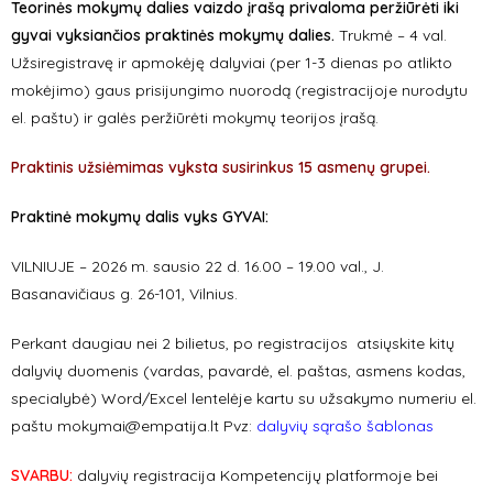
Teorinės mokymų dalies vaizdo įrašą privaloma peržiūrėti iki
gyvai vyksiančios praktinės mokymų dalies.
Trukmė – 4 val.
Užsiregistravę ir apmokėję dalyviai (per 1-3 dienas po atlikto
mokėjimo) gaus prisijungimo nuorodą (registracijoje nurodytu
el. paštu) ir galės peržiūrėti mokymų teorijos įrašą.
Praktinis užsiėmimas vyksta susirinkus 15 asmenų grupei.
Praktinė mokymų dalis vyks GYVAI:
VILNIUJE – 2026 m. sausio 22 d. 16.00 – 19.00 val., J.
Basanavičiaus g. 26-101, Vilnius.
Perkant daugiau nei 2 bilietus, po registracijos atsiųskite kitų
dalyvių duomenis (vardas, pavardė, el. paštas, asmens kodas,
specialybė) Word/Excel lentelėje kartu su užsakymo numeriu el.
paštu
mokymai@empatija.lt
Pvz:
dalyvių sąrašo šablonas
SVARBU:
dalyvių registracija Kompetencijų platformoje bei