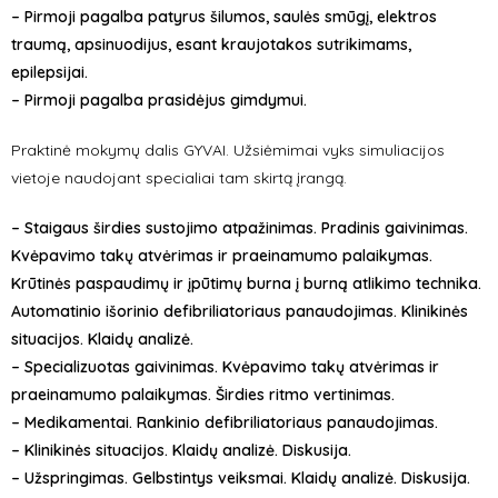
– Pirmoji pagalba patyrus šilumos, saulės smūgį, elektros
traumą, apsinuodijus, esant kraujotakos sutrikimams,
epilepsijai.
– Pirmoji pagalba prasidėjus gimdymui.
Praktinė mokymų dalis GYVAI. Užsiėmimai vyks simuliacijos
vietoje naudojant specialiai tam skirtą įrangą.
– Staigaus širdies sustojimo atpažinimas. Pradinis gaivinimas.
Kvėpavimo takų atvėrimas ir praeinamumo palaikymas.
Krūtinės paspaudimų ir įpūtimų burna į burną atlikimo technika.
Automatinio išorinio defibriliatoriaus panaudojimas. Klinikinės
situacijos. Klaidų analizė.
– Specializuotas gaivinimas. Kvėpavimo takų atvėrimas ir
praeinamumo palaikymas. Širdies ritmo vertinimas.
– Medikamentai. Rankinio defibriliatoriaus panaudojimas.
– Klinikinės situacijos. Klaidų analizė. Diskusija.
– Užspringimas. Gelbstintys veiksmai. Klaidų analizė. Diskusija.