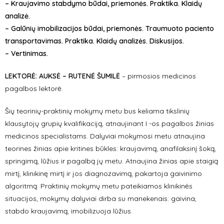
– Kraujavimo stabdymo būdai, priemonės. Praktika. Klaidų
analizė.
– Galūnių imobilizacijos būdai, priemonės. Traumuoto paciento
transportavimas. Praktika. Klaidų analizės. Diskusijos.
– Vertinimas.
LEKTORĖ: AUKSĖ – RUTENĖ ŠUMILĖ
– pirmosios medicinos
pagalbos lektorė.
Šių teorinių-praktinių mokymų metu bus keliama tikslinių
klausytojų grupių kvalifikaciją, atnaujinant I -os pagalbos žinias
medicinos specialistams. Dalyviai mokymosi metu atnaujina
teorines žinias apie kritines būkles: kraujavimą, anafilaksinį šoką,
springimą, lūžius ir pagalbą jų metu. Atnaujina žinias apie staigią
mirtį, klinikinę mirtį ir jos diagnozavimą, pakartoja gaivinimo
algoritmą. Praktinių mokymų metu pateikiamos klinikinės
situacijos, mokymų dalyviai dirba su manekenais: gaivina,
stabdo kraujavimą, imobilizuoja lūžius.