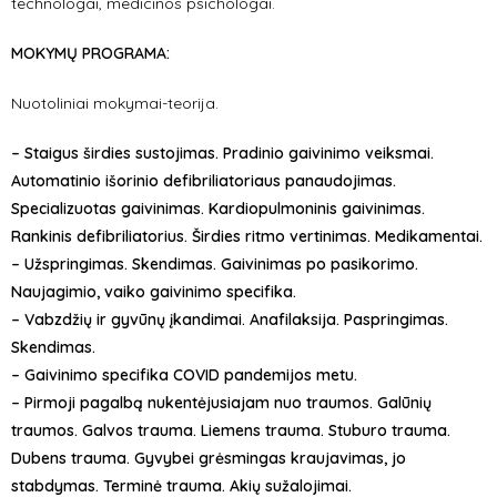
technologai, medicinos psichologai.
MOKYMŲ PROGRAMA:
Nuotoliniai mokymai-teorija.
– Staigus širdies sustojimas. Pradinio gaivinimo veiksmai.
Automatinio išorinio defibriliatoriaus panaudojimas.
Specializuotas gaivinimas. Kardiopulmoninis gaivinimas.
Rankinis defibriliatorius. Širdies ritmo vertinimas. Medikamentai.
– Užspringimas. Skendimas. Gaivinimas po pasikorimo.
Naujagimio, vaiko gaivinimo specifika.
– Vabzdžių ir gyvūnų įkandimai. Anafilaksija. Paspringimas.
Skendimas.
– Gaivinimo specifika COVID pandemijos metu.
– Pirmoji pagalbą nukentėjusiajam nuo traumos. Galūnių
traumos. Galvos trauma. Liemens trauma. Stuburo trauma.
Dubens trauma. Gyvybei grėsmingas kraujavimas, jo
stabdymas. Terminė trauma. Akių sužalojimai.