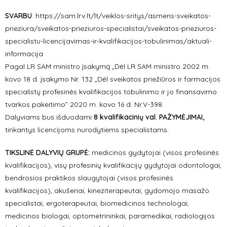
SVARBU
:
https://sam.lrv.lt/lt/veiklos-sritys/asmens-sveikatos-
prieziura/sveikatos-prieziuros-specialistai/sveikatos-prieziuros-
specialistu-licencijavimas-ir-kvalifikacijos-tobulinimas/aktuali-
informacija
Pagal LR SAM ministro įsakymą „Dėl LR SAM ministro 2002 m.
kovo 18 d. įsakymo Nr. 132 „Dėl sveikatos priežiūros ir farmacijos
specialistų profesinės kvalifikacijos tobulinimo ir jo finansavimo
tvarkos pakeitimo” 2020 m. kovo 16 d. Nr.V-398.
Dalyviams bus išduodami
8 kvalifikacinių val. PAŽYMĖJIMAI,
tinkantys licencijoms nurodytiems specialistams.
TIKSLINĖ DALYVIŲ GRUPĖ:
medicinos gydytojai (visos profesinės
kvalifikacijos), visų profesinių kvalifikacijų gydytojai odontologai,
bendrosios praktikos slaugytojai (visos profesinės
kvalifikacijos), akušeriai, kineziterapeutai, gydomojo masažo
specialistai, ergoterapeutai, biomedicinos technologai,
medicinos biologai, optometrininkai, paramedikai, radiologijos