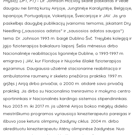
Physio), DPT, PT)
– Dr. Johnson McEvoy skaitė paskaitas ir vedė
daugiau nei šimtą kursų Airijoje, Jungtinėje Karalystėje, Belgijoje,
Ispanijoje, Portugalijoje, Vokietijoje, Šveicarijoje ir JAV. Jis yra
paskelbęs daugybę publikacijų įvairiomis temomis, įskaitant Dry
Needling (
„
sausosios adatos
“
ir
„
sausosios adatos saugos
“
)
tema.
Dr. Johnson 1993 m. baigė Dublino Švč. Trejybės kolegiją ir
įgijo fizioterapijos bakalauro laipsnį. Šešis mėnesius dirbo
Nacionalinėje reabilitacijos ligoninėje Dubline, o 1993-1997 m.
emigravo į JAV, kur Floridoje ir Niujorke išlaikė fizioterapijos
egzaminus. Daugiausia užsiėmė stacionarine reabilitacija ir
ambulatorine raumenų ir skeleto priežiūros praktika.
1997 m.
grįžęs į Airiją dirbo privačiai, o 2000 m. atidarė savo privačią
praktiką. Jis dirbo su Nacionalinio treniravimo ir mokymo centro
sportininkais ir Nacionalinės kardingo sistemos stipendininkais.
Nuo 2003 m. iki 2017 m. jis užėmė Airijos bokso mėgėjų didelio
meistriškumo programos vyriausiojo kineziterapeuto pareigas ir
išbuvo jose keturis olimpinių žaidynių ciklus. 2004 m. dirbo
akredituotu kineziterapeutu Atėnų olimpinėse žaidynėse.
Nuo