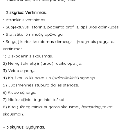
–
2 skyrius: Vertinimas.
• Atrankinis vertinimas
• Subjektyvus, istorinis, paciento profilis, apžiūros aplinkybės.
• Statistika: 3 minučių apžvalga.
• Sritys, į kurias kreipiamas dėmesys – įrodymais pagrįstas
vertinimas:
1)
Diskogeninis skausmas.
2) Nervų šaknelių ir (arba) radikulopatija.
3) Veido sąnarys.
4) Kryžkaulio-klubakaulio (
sakroiliakinis
)
sąnarys.
5) Juosmeninės stuburo dalies stenozė.
6) Klubo sąnarys.
7) Miofascijiniai trigeriniai taškai.
8) Kita (uždegiminiai nugaros skausmai,
hamstring
įtakoti
skausmai).
– 3 skyrius: Gydymas.