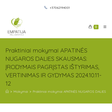
+37062194001
0
Praktiniai mokymai APATINĖS
NUGAROS DALIES SKAUSMAS:
ĮRODYMAIS PAGRĮSTAS IŠTYRIMAS,
VERTINIMAS IR GYDYMAS 2024.10.11-
12
>
Mokymai
>
Praktiniai mokymai APATINĖS NUGAROS DALIES SKA