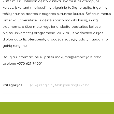
2003 m. Dr. Johnson dėsto kliniškai svarbius fizioterapijos
kursus, įskaitant miofascijinių trigerinių taškų terapiją, trigerinių
taškų sausos adatos ir nugaros skausmo kursus. Šešerius metus
Limeriko universitete jis dėstė sporto mokslo kursą, skirtą
traumoms, o šiuo metu reguliariai skaito paskaitas keliose
Airijos universitetų programose.
2012 m. jis vadovavo Airijos
diplomuotų fizioterapeutų draugijos sausųjų adatų naudojimo
gairių rengimui.
Daugiau informacijos el. paštu mokymai@empatija.lt arba
telefonu +370 621 94001
Kategorijos
Įvykę renginiai
,
Mokymai anglų kalba