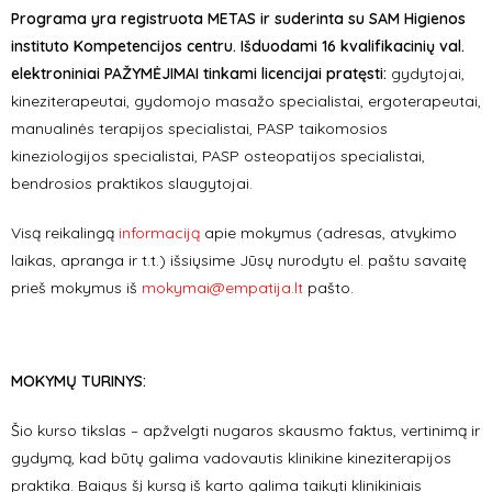
Programa yra registruota METAS ir suderinta su SAM Higienos
instituto Kompetencijos centru. Išduodami 16 kvalifikacinių val.
elektroniniai PAŽYMĖJIMAI tinkami licencijai pratęsti:
gydytojai,
kineziterapeutai, gydomojo masažo specialistai, ergoterapeutai,
manualinės terapijos specialistai, PASP taikomosios
kineziologijos specialistai, PASP osteopatijos specialistai,
bendrosios praktikos slaugytojai.
Visą reikalingą
informaciją
apie mokymus (adresas, atvykimo
laikas, apranga ir t.t.) išsiųsime Jūsų nurodytu el. paštu savaitę
prieš mokymus iš
mokymai@empatija.lt
pašto.
MOKYMŲ TURINYS:
Šio kurso tikslas – apžvelgti nugaros skausmo faktus, vertinimą ir
gydymą, kad būtų galima vadovautis klinikine kineziterapijos
praktika.
Baigus šį kursą iš karto galima taikyti klinikiniais