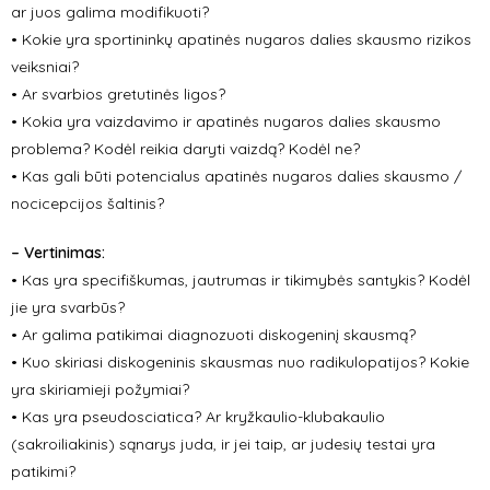
ar juos galima modifikuoti?
• Kokie yra sportininkų apatinės nugaros dalies skausmo rizikos
veiksniai?
• Ar svarbios gretutinės ligos?
•
Kokia yra vaizdavimo ir apatinės nugaros dalies skausmo
problema? Kodėl reikia daryti vaizdą? Kodėl ne?
• Kas gali būti potencialus apatinės nugaros dalies skausmo /
nocicepcijos šaltinis?
– Vertinimas:
• Kas yra specifiškumas, jautrumas ir tikimybės santykis? Kodėl
jie yra svarbūs?
• Ar galima patikimai diagnozuoti diskogeninį skausmą?
• Kuo skiriasi diskogeninis skausmas nuo radikulopatijos? Kokie
yra skiriamieji požymiai?
• Kas yra pseudosciatica? Ar kryžkaulio-klubakaulio
(sakroiliakinis) sąnarys juda, ir jei taip, ar judesių testai yra
patikimi?