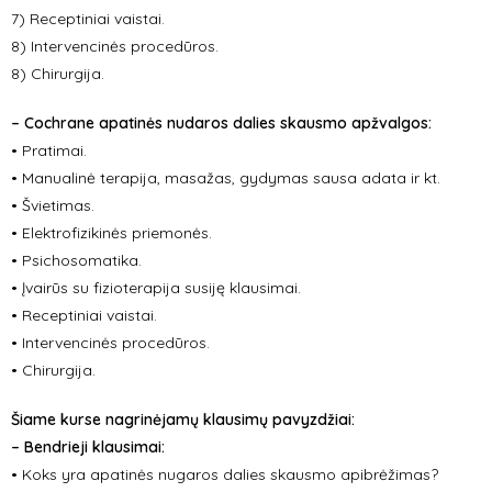
7) Receptiniai vaistai.
8)
Intervencinės procedūros.
8) Chirurgija.
– Cochrane apatinės nudaros dalies skausmo apžvalgos:
•
Pratimai.
• Manualinė terapija, masažas, gydymas sausa adata ir kt.
•
Švietimas.
• Elektrofizikinės priemonės.
•
Psichosomatika.
• Įvairūs su fizioterapija susiję klausimai.
• Receptiniai vaistai.
• Intervencinės procedūros.
• Chirurgija.
Šiame kurse nagrinėjamų klausimų pavyzdžiai:
– Bendrieji klausimai:
• Koks yra apatinės nugaros dalies skausmo apibrėžimas?