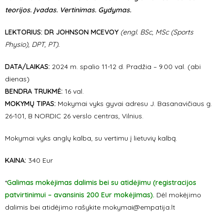
teorijos. Įvadas. Vertinimas. Gydymas.
LEKTORIUS:
DR JOHNSON MCEVOY
(engl.
BSc, MSc (Sports
Physio), DPT, PT).
DATA/LAIKAS:
2024 m. spalio 11-12 d. Pradžia – 9.00 val.
(abi
dienas)
BENDRA TRUKMĖ:
16 val.
MOKYMŲ TIPAS:
Mokymai vyks gyvai adresu J. Basanavičiaus g.
26-101, B NORDIC 26 verslo centras, Vilnius.
Mokymai vyks anglų kalba, su vertimu į lietuvių kalbą.
KAINA:
340 Eur
*
Galimas mokėjimas dalimis bei su atidėjimu (registracijos
patvirtinimui – avansinis 200 Eur mokėjimas).
Dėl mokėjimo
dalimis bei atidėjimo rašykite mokymai@empatija.lt