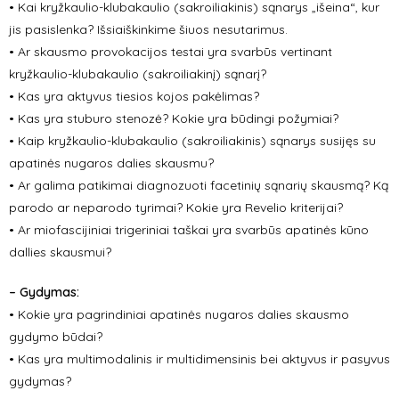
• Kai kryžkaulio-klubakaulio (sakroiliakinis) sąnarys „išeina“, kur
jis pasislenka? Išsiaiškinkime šiuos nesutarimus.
• Ar skausmo provokacijos testai yra svarbūs vertinant
kryžkaulio-klubakaulio (sakroiliakinį) sąnarį?
• Kas yra aktyvus tiesios kojos pakėlimas?
• Kas yra stuburo stenozė? Kokie yra būdingi požymiai?
• Kaip kryžkaulio-klubakaulio (sakroiliakinis) sąnarys susijęs su
apatinės nugaros dalies skausmu?
• Ar galima patikimai diagnozuoti facetinių sąnarių skausmą? Ką
parodo ar neparodo tyrimai? Kokie yra Revelio kriterijai?
• Ar miofascijiniai trigeriniai taškai yra svarbūs apatinės kūno
dallies skausmui?
– Gydymas:
• Kokie yra pagrindiniai apatinės nugaros dalies skausmo
gydymo būdai?
• Kas yra multimodalinis ir multidimensinis bei aktyvus ir pasyvus
gydymas?