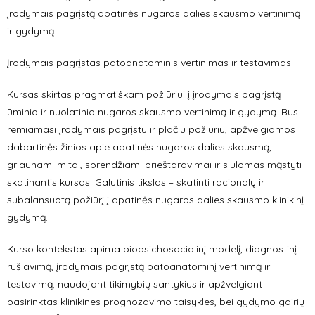
įrodymais pagrįstą apatinės nugaros dalies skausmo vertinimą
ir gydymą.
Įrodymais pagrįstas patoanatominis vertinimas ir testavimas.
Kursas skirtas pragmatiškam požiūriui į įrodymais pagrįstą
ūminio ir nuolatinio nugaros skausmo vertinimą ir gydymą. Bus
remiamasi įrodymais pagrįstu ir plačiu požiūriu, apžvelgiamos
dabartinės žinios apie apatinės nugaros dalies skausmą,
griaunami mitai, sprendžiami prieštaravimai ir siūlomas mąstyti
skatinantis kursas. Galutinis tikslas – skatinti racionalų ir
subalansuotą požiūrį į apatinės nugaros dalies skausmo klinikinį
gydymą.
Kurso kontekstas apima biopsichosocialinį modelį, diagnostinį
rūšiavimą, įrodymais pagrįstą patoanatominį vertinimą ir
testavimą, naudojant tikimybių santykius ir apžvelgiant
pasirinktas klinikines prognozavimo taisykles, bei gydymo gairių