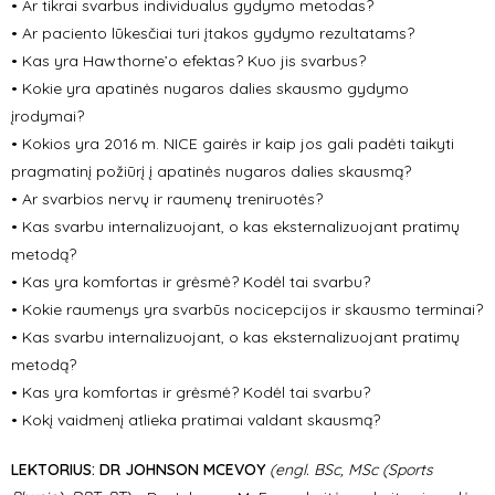
• Ar tikrai svarbus individualus gydymo metodas?
• Ar paciento lūkesčiai turi įtakos gydymo rezultatams?
• Kas yra Hawthorne’o efektas? Kuo jis svarbus?
• Kokie yra apatinės nugaros dalies skausmo gydymo
įrodymai?
• Kokios yra 2016 m. NICE gairės ir kaip jos gali padėti taikyti
pragmatinį požiūrį į apatinės nugaros dalies skausmą?
• Ar svarbios nervų ir raumenų treniruotės?
• Kas svarbu internalizuojant, o kas eksternalizuojant pratimų
metodą?
• Kas yra komfortas ir grėsmė? Kodėl tai svarbu?
• Kokie raumenys yra svarbūs nocicepcijos ir skausmo terminai?
• Kas svarbu internalizuojant, o kas eksternalizuojant pratimų
metodą?
• Kas yra komfortas ir grėsmė? Kodėl tai svarbu?
• Kokį vaidmenį atlieka pratimai valdant skausmą?
LEKTORIUS: DR JOHNSON MCEVOY
(engl.
BSc, MSc (Sports