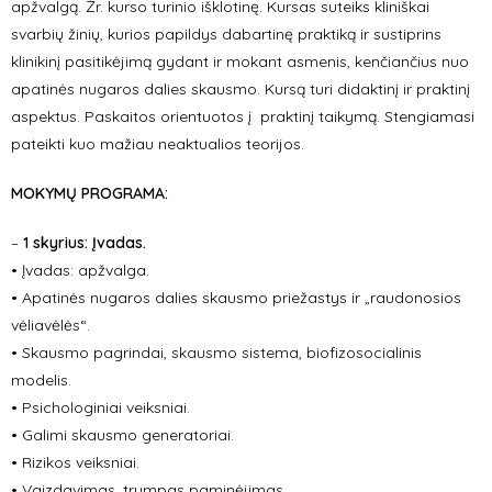
apžvalgą. Žr. kurso turinio išklotinę.
Kursas suteiks kliniškai
svarbių žinių, kurios papildys dabartinę praktiką ir sustiprins
klinikinį pasitikėjimą gydant ir mokant asmenis, kenčiančius nuo
apatinės nugaros dalies skausmo. Kursą turi didaktinį ir praktinį
aspektus. Paskaitos orientuotos į praktinį taikymą. Stengiamasi
pateikti kuo mažiau neaktualios teorijos.
MOKYMŲ PROGRAMA:
–
1 skyrius: Įvadas.
•
Įvadas: apžvalga.
• Apatinės nugaros dalies skausmo priežastys ir
„
raudonosios
vėliavėlės“
.
• Skausmo pagrindai, skausmo sistema, biofizosocialinis
modelis.
•
Psichologiniai veiksniai.
• Galimi skausmo generatoriai.
• Rizikos veiksniai.
• Vaizdavimas, trumpas paminėjimas.