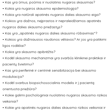
• Kas yra ūmus, poūmis ir nuolatinis nugaros skausmas?
• Kokia yra nugaros skausmo epidemiologija?
• Kokia yra natūrali apatinės nugaros dalies skausmo eiga?
• Kokios yra dažnos, neįprastos ir nepraleidžiamos apatinės
nugaros dalies skausmo priežastys?
• Kas yra
„
apatinės nugaros dalies skausmo rūšiavimas
“
?
• Kokios yra dažniausios raudonos vėliavos? Ar jos yra patikimi
ligos rodikliai?
•
Kokia yra skausmo apibrėžtis?
• Kodėl skausmo mechanizmai yra svarbūs klinikinei praktikai ir
pacientų švietimui?
• Kas yra periferinė ir centrinė sensibilizacija bei skausmo
moduliacija?
• Kodėl svarbus biopsichosocialinis modelis ir į pacientą
orientuota priežiūra?
• Kokie galimi psichologiniai nuolatinio nugaros skausmo rizikos
veiksniai?
• Kokie yra apatinės nugaros dalies skausmo rizikos veiksniai ir