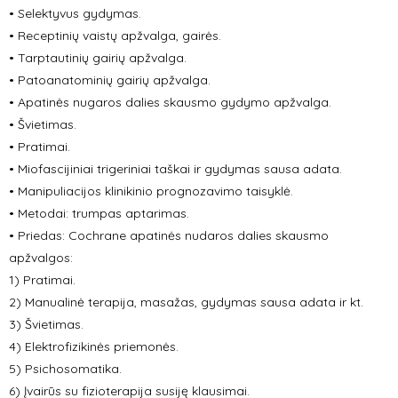
• Selektyvus gydymas.
• Receptinių vaistų apžvalga, gairės.
• Tarptautinių gairių apžvalga.
• Patoanatominių gairių apžvalga.
• Apatinės nugaros dalies skausmo gydymo apžvalga.
• Švietimas.
• Pratimai.
• Miofascijiniai trigeriniai taškai ir gydymas sausa adata.
• Manipuliacijos klinikinio prognozavimo taisyklė.
• Metodai: trumpas aptarimas.
• Priedas: Cochrane apatinės nudaros dalies skausmo
apžvalgos:
1) Pratimai.
2) Manualinė terapija, masažas, gydymas sausa adata ir kt.
3)
Švietimas.
4) Elektrofizikinės priemonės.
5) Psichosomatika.
6) Įvairūs su fizioterapija susiję klausimai.