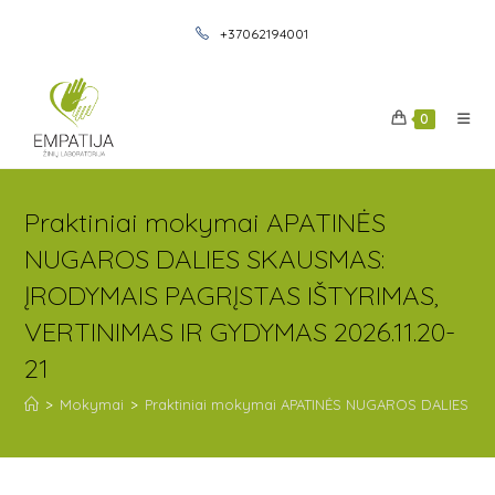
+37062194001
0
Praktiniai mokymai APATINĖS
NUGAROS DALIES SKAUSMAS:
ĮRODYMAIS PAGRĮSTAS IŠTYRIMAS,
VERTINIMAS IR GYDYMAS 2026.11.20-
21
>
Mokymai
>
Praktiniai mokymai APATINĖS NUGAROS DALIES SKA