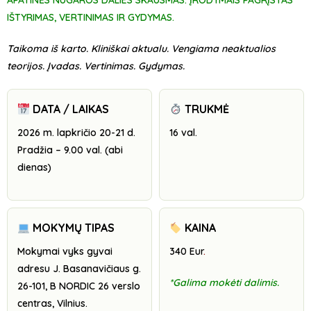
APATINĖS NUGAROS DALIES SKAUSMAS: ĮRODYMAIS PAGRĮSTAS
IŠTYRIMAS, VERTINIMAS IR GYDYMAS.
Taikoma iš karto. Kliniškai aktualu. Vengiama neaktualios
teorijos. Įvadas. Vertinimas. Gydymas.
DATA / LAIKAS
TRUKMĖ
2026 m. lapkričio 20-21 d.
16 val.
Pradžia – 9.00 val. (abi
dienas)
MOKYMŲ TIPAS
KAINA
Mokymai vyks gyvai
340 Eur
.
adresu J. Basanavičiaus g.
*Galima mokėti dalimis.
26-101, B NORDIC 26 verslo
centras, Vilnius.