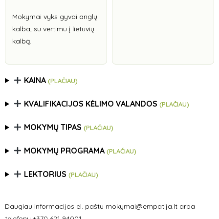
Mokymai vyks gyvai anglų
kalba, su vertimu į lietuvių
kalbą.
KAINA
(PLAČIAU)
KVALIFIKACIJOS KĖLIMO VALANDOS
(PLAČIAU)
MOKYMŲ TIPAS
(PLAČIAU)
MOKYMŲ PROGRAMA
(PLAČIAU)
LEKTORIUS
(PLAČIAU)
Daugiau informacijos el. paštu mokymai@empatija.lt arba
telefonu +370 621 94001