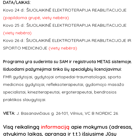
DATA/LAIKAS:
Kovo 24 d.: ŠIUOLAIKINĖ ELEKTROTERAPIJA REABILITACIJOJE
(papildoma grupė, vietų nebėra)
Kovo 25 d.: ŠIUOLAIKINĖ ELEKTROTERAPIJA REABILITACIJOJE
(vietų nebėra)
Kovo 26 d.: ŠIUOLAIKINĖ ELEKTROTERAPIJA REABILITACIJOJE IR
SPORTO MEDICINOJE
(vietų nebėra)
Programa yra suderinta su SAM ir registruota METAS sistemoje.
Išduodami pažymėjimai tinka šių specialybių licencijavimui:
FMR gydytojai, gydytojai ortopedai-traumatologai, sporto
medicinos gydytojai, refleksoterapeutai, gydomojo masažo
specialistai, kineziterapeutai, ergoterapeutai, bendrosios
praktikos slaugytojai.
VIETA:
J. Basanavičiaus g. 26-101, Vilnius, VC B NORDIC 26.
Visą reikalingą
informaciją
apie mokymus (
adresas,
atvykimo laikas, apranga ir t.t.)
išsiųsime Jūsų