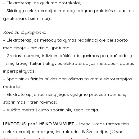
– Elektroterapijos gydymo protokolai;
– Skirtingų elektroterapijos metodų taikymo praktinės situacijos
(praktiniai užsiėmimai).
Kovo 26 d. programa:
– Elektroterapijos metodų taikymas reabilitacijoje bei sporto
medicinoje – praktiniai ypatumai;
– Greitas raumenų ir fizinės būklės atsigavimas po ypač didelių
fizinių krūvių, taikant aktyvius elektroterapijos metodus – patirtis
ir perspektyvos;
– Sportininkų fizinės būklės paruošimas taikant elektroterapijos
metodus;
– Elektroterapija raumenų jėgos vystymo procese, raumenų
stiprinimas ir treniravimas;
– Aukšto meistriškumo sportininkų reabilitacija.
LEKTORIUS:
prof. HEIKO VAN VLIET
– licencijuotas tarptautinis
elektroterapijos mokymų instruktorius iš Šveicarijos (
Cefar