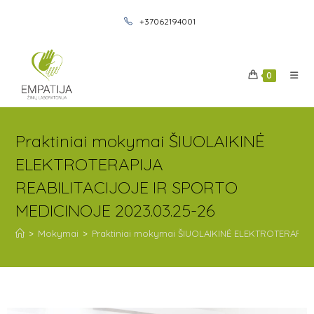
+37062194001
0
Praktiniai mokymai ŠIUOLAIKINĖ
ELEKTROTERAPIJA
REABILITACIJOJE IR SPORTO
MEDICINOJE 2023.03.25-26
>
Mokymai
>
Praktiniai mokymai ŠIUOLAIKINĖ ELEKTROTERAPIJA