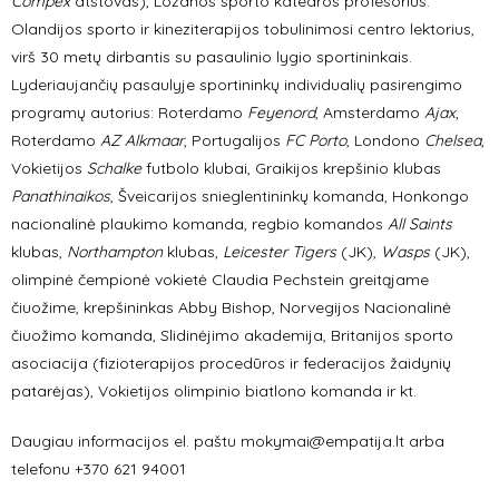
Compex
atstovas), Lozanos sporto katedros profesorius.
Olandijos sporto ir kineziterapijos tobulinimosi centro lektorius,
virš 30 metų dirbantis su pasaulinio lygio sportininkais.
Lyderiaujančių pasaulyje sportininkų individualių pasirengimo
programų autorius: Roterdamo
Feyenord
, Amsterdamo
Ajax
,
Roterdamo
AZ Alkmaar
, Portugalijos
FC Porto
, Londono
Chelsea
,
Vokietijos
Schalke
futbolo klubai, Graikijos krepšinio klubas
Panathinaikos
, Šveicarijos snieglentininkų komanda, Honkongo
nacionalinė plaukimo komanda, regbio komandos
All Saints
klubas,
Northampton
klubas,
Leicester Tigers
(JK),
Wasps
(JK),
olimpinė čempionė vokietė Claudia Pechstein greitąjame
čiuožime, krepšininkas Abby Bishop, Norvegijos Nacionalinė
čiuožimo komanda, Slidinėjimo akademija, Britanijos sporto
asociacija (fizioterapijos procedūros ir federacijos žaidynių
patarėjas), Vokietijos olimpinio biatlono komanda ir kt.
Daugiau informacijos el. paštu mokymai@empatija.lt arba
telefonu +370 621 94001