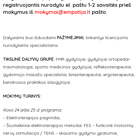
registruojantis nurodytu el. paštu 1-2 savaitės prieš
mokymus iš
mokymai@empatija.lt
pašto.
Dalyviams bus išduodami
PAŽYMĖJIMAI
, tinkantys licencijoms
nurodytiems specialistams.
TIKSLINĖ DALYVIŲ GRUPĖ:
FMR gydytojai, gydytojai ortopedai-
traumatologai, sporto medicinos gydytojai, refleksoterapeutai,
gydomojo masažo specialistai, kineziterapeutai, ergoterapeutai,
bendrosios praktikos slaugytojai.
MOKYMŲ TURINYS:
Kovo 24 arba 25 d. programa:
– Elektroterapijos pagrindai;
– Šiuolaikiniai elektroterapijos metodai: FES – funkcinė motorinių
nervų stimuliacija / TENS – skausmo gydymo ypatumai;