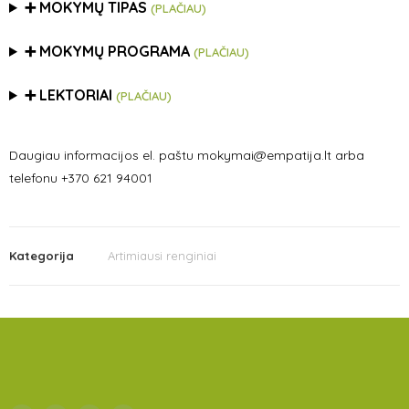
➕ MOKYMŲ TIPAS
(PLAČIAU)
➕ MOKYMŲ PROGRAMA
(PLAČIAU)
➕ LEKTORIAI
(PLAČIAU)
Daugiau informacijos el. paštu mokymai@empatija.lt arba
telefonu +370 621 94001
Kategorija
Artimiausi renginiai