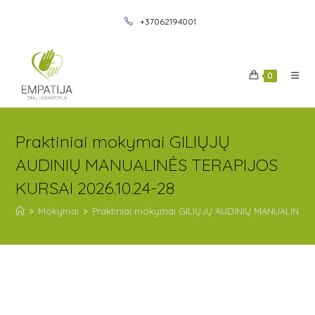
+37062194001
0
Praktiniai mokymai GILIŲJŲ
AUDINIŲ MANUALINĖS TERAPIJOS
KURSAI 2026.10.24-28
>
Mokymai
>
Praktiniai mokymai GILIŲJŲ AUDINIŲ MANUALINĖS 