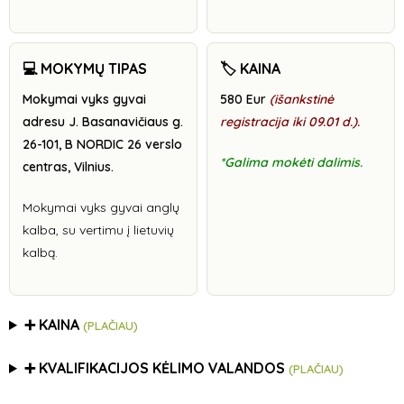
💻 MOKYMŲ TIPAS
🏷️ KAINA
Mokymai vyks gyvai
580 Eur
(išankstinė
adresu J. Basanavičiaus g.
registracija iki 09.01 d.)
.
26-101, B NORDIC 26 verslo
*Galima mokėti dalimis.
centras, Vilnius.
Mokymai vyks gyvai anglų
kalba, su vertimu į lietuvių
kalbą.
➕ KAINA
(PLAČIAU)
➕ KVALIFIKACIJOS KĖLIMO VALANDOS
(PLAČIAU)