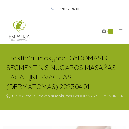
+37062194001
0
Praktiniai mokymai GYDOMASIS
SEGMENTINIS NUGAROS MASAŽAS
PAGAL ĮNERVACIJAS
(DERMATOMAS) 2023.04.01
>
Mokymai
>
Praktiniai mokymai GYDOMASIS SEGMENTINIS NU