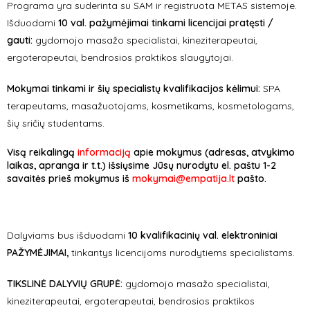
Programa yra suderinta su SAM ir registruota METAS sistemoje.
Išduodami
10 val. pažymėjimai tinkami licencijai pratęsti /
gauti:
gydomojo masažo specialistai, kineziterapeutai,
ergoterapeutai, bendrosios praktikos slaugytojai.
Mokymai tinkami ir šių specialistų kvalifikacijos kėlimui:
SPA
terapeutams, masažuotojams, kosmetikams, kosmetologams,
šių sričių studentams.
Visą reikalingą
informaciją
apie mokymus (adresas, atvykimo
laikas, apranga ir t.t.) išsiųsime Jūsų nurodytu el. paštu 1-2
savaitės prieš mokymus iš
mokymai@empatija.lt
pašto.
Dalyviams bus išduodami
10 kvalifikacinių val. elektroniniai
PAŽYMĖJIMAI,
tinkantys licencijoms nurodytiems specialistams.
TIKSLINĖ DALYVIŲ GRUPĖ:
gydomojo masažo specialistai,
kineziterapeutai, ergoterapeutai, bendrosios praktikos