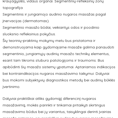
kraujagyslės, vidaus organai. Segmentinių-refleksinių zonų
topografija.
Segmentinis ir jungiamojo audinio nugaros masažas pagal
įnervacijas (dermatomas).
Segmentinio masažo būdai, veikiantys odos ir poodinio
sluoksnio refleksinius pokyčius.
Šių teorinių-praktinių mokymų metu bus pristatoma ir
demonstruojama kaip gydomajame masaže galima panaudoti
segmentinio, jungiamųjų audinių masažo technikų elementus,
esant tam tikroms stuburo patologijoms ir traumoms. Bus
apibūdinti šių masažo sistemų ypatumai. Aptariamos indikacijos
bei kontraindikacijos nugaros masažavimo taikymui. Dalyviai
bus mokomi subjektyvių diagnostikos metodų bei audinių būklės
įvertinimo.
Dalyviai praktiškai atliks gydomąjį diferencinį nugaros
masažavimą, mokės parinkti ir tinkamai pritaikyti skirtingus
masažavimo būdus bei jų variantus, taisyklingai derinti įvairias