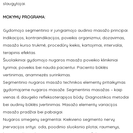
slaugytojai.
MOKYMŲ PROGRAMA:
Gydomojo segmentinio ir jungiamojo audinio masažo principai.
Indikacijos, kontraindikacijos, poveikis organizmui, dozavimas,
masažo kurso trukmė, procedūrų kiekis, kartojimai, intervalai,
terapinis efektas.
Šiuolaikiniai gydomojo nugaros masažo poveikio klinikiniai
tyrimai, poveikis bei nauda pacientui. Paciento būklės
vertinimas, anamnezės surinkimas.
Segmentinio nugaros masažo technikos elementų pritaikymas
gydomajame nugaros masaže. Segmentinis masažas – kaip
vienas iš daugelio refleksoterapijos būdų. Diagnostikos metodai
bei audinių būklės įvertinimas. Masažo elementų variacijos
masažo pradžiai bei pabaigai.
Nugaros smegenų segmentai. Kiekvieno segmento nervų
įnervacijos sritys: oda, poodinio sluoksnio plotai, raumenys,