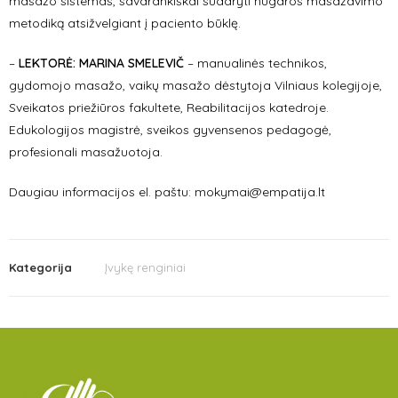
masažo sistemas, savarankiškai sudaryti nugaros masažavimo
metodiką atsižvelgiant į paciento būklę.
–
LEKTORĖ:
MARINA SMELEVIČ
– manualinės technikos,
gydomojo masažo, vaikų masažo dėstytoja Vilniaus kolegijoje,
Sveikatos priežiūros fakultete, Reabilitacijos katedroje.
Edukologijos magistrė, sveikos gyvensenos pedagogė,
profesionali masažuotoja.
Daugiau informacijos el. paštu: mokymai@empatija.lt
Kategorija
Įvykę renginiai