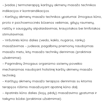
– Įvadas į termoterapiją, karštųjų akmenų masažo technikos
indikacijos ir kontraindikacijos.
– Karštųjų akmenų masažo technikos ypatumai: žmogaus kūno,
proto ir psichoemocinės būsenos veikimas, giliųjų raumenų,
raiščių ir sausgyslių atpalaidavimas, kraujotakos bei limfotakos
stimuliavimas.
– Viršutinės kūno dalies (veido, kaklo, nugaros, rankų)
masažavimas – judesiai, pagalbinių priemonių naudojimas
masažo metu, kitų masažo technikų derinimas (praktiniai
užsiėmimai).
– Pagrindinių žmogaus organizmo sistemų poveikio
mechanizmas naudojant holistinę karštų akmenų masažo
techniką.
– Karštųjų akmenų masažo terapijos derinimas su kitomis
terapijos rūšimis masažuojant apatinę kūno dalį.
– Apatinės kūno dalies (kojų, pėdų) masažavimo ypatumai ir
taikymo būdai (praktiniai užsiėmimai).