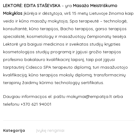
LEKTORĖ: EDITA STAŠEVSKA
– yra
Masažo Meistriškumo
Mokyklos
įkūrėja ir dėstytoja, virš 15 metų Lietuvoje žinoma kaip
veido ir kūno masažų mokytoja, Spa terapeutė – technologė,
konsultantė, kūno terapijos, Bacho terapijos, garso terapijos
specialistė, kosmetologų ir masažuotojų čempionatų teisėja.
Lektorė yra baigusi medicinos ir sveikatos studijų krypties
kosmetologijos studijų programą ir įgijusi grožio terapijos
profesinio bakalauro kvalifikacinį laipsnį, taip pat įgijusi
tarptautinį Cidesco SPA terapeuto diplomą, turi masažuotojo
kvalifikaciją, kūno terapijos mokslų diplomą, transformacinių
terapinių žaidimų kūrimo technologijų sertifikatus.
Daugiau informacijos el. paštu mokymai@empatija.lt arba
telefonu +370 621 94001
Kategorija
Įvykę renginiai