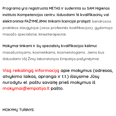
Programa yra registruota METAS ir suderinta su SAM Higienos
instituto Kompetencijos centru. Išduodami 16 kvalifikacinių val.
elektroniniai PAŽYMĖJIMAI tinkami licencijai pratęsti:
bendrosios
praktikos slaugytojai (visos profesinės kvalifikacijos), gydomojo
masažo specialistai, kineziterapeutai.
Mokymai tinkami ir šių specialistų kvalifikacijos kėlimui:
masažuotojams, kosmetikams, kosmetologams. Jiems bus
išduodami VšĮ Žinių laboratorijos Empatija pažymėjimai.
Visą reikalingą informaciją
apie mokymus (adresas,
atvykimo laikas, apranga ir t.t.) išsiųsime Jūsų
nurodytu el. paštu savaitę prieš mokymus iš
mokymai@empatija.lt
pašto.
MOKYMŲ TURINYS: