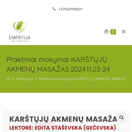
+37062194001
0
Praktiniai mokymai KARŠTŲJŲ
AKMENŲ MASAŽAS 2024.11.23-24
>
Mokymai
>
Praktiniai mokymai KARŠTŲJŲ AKMENŲ MASAŽAS 20