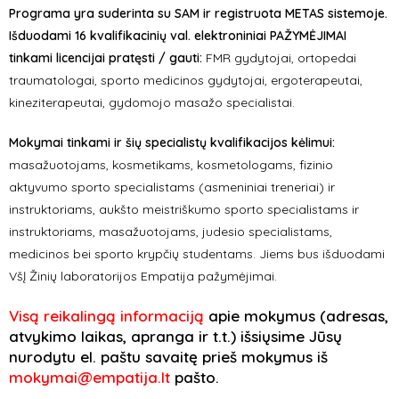
Programa yra suderinta su SAM ir registruota METAS sistemoje.
Išduodami 16 kvalifikacinių val. elektroniniai PAŽYMĖJIMAI
tinkami licencijai pratęsti / gauti:
FMR gydytojai, ortopedai
traumatologai, sporto medicinos gydytojai, ergoterapeutai,
kineziterapeutai, gydomojo masažo specialistai.
Mokymai tinkami ir šių specialistų kvalifikacijos kėlimui:
masažuotojams, kosmetikams, kosmetologams, fizinio
aktyvumo sporto specialistams (asmeniniai treneriai) ir
instruktoriams, aukšto meistriškumo sporto specialistams ir
instruktoriams, masažuotojams, judesio specialistams,
medicinos bei sporto krypčių studentams. Jiems bus išduodami
VšĮ Žinių laboratorijos Empatija pažymėjimai.
Visą reikalingą informaciją
apie mokymus (adresas,
atvykimo laikas, apranga ir t.t.) išsiųsime Jūsų
nurodytu el. paštu savaitę prieš mokymus iš
mokymai@empatija.lt
pašto.