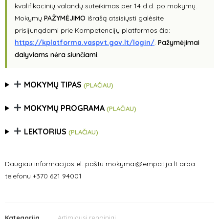
kvalifikacinių valandų suteikimas per 14 d.d. po mokymų.
Mokymų
PAŽYMĖJIMO
išrašą atsisiųsti galėsite
prisijungdami prie Kompetencijų platformos čia:
https://kplatforma.vaspvt.gov.lt/login/
.
Pažymėjimai
dalyviams nėra siunčiami.
MOKYMŲ TIPAS
(PLAČIAU)
MOKYMŲ PROGRAMA
(PLAČIAU)
LEKTORIUS
(PLAČIAU)
Daugiau informacijos el. paštu mokymai@empatija.lt arba
telefonu +370 621 94001
Kategorija
Artimiausi renginiai