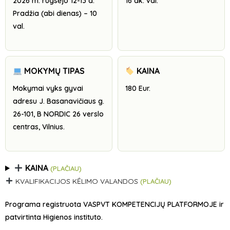
2026 m. rugsėjo 12-13 d.
16 ak. val.
Pradžia (abi dienas) – 10
val.
MOKYMŲ TIPAS
KAINA
Mokymai vyks gyvai
180 Eur.
adresu J. Basanavičiaus g.
26-101, B NORDIC 26 verslo
centras, Vilnius.
KAINA
(PLAČIAU)
KVALIFIKACIJOS KĖLIMO VALANDOS
(PLAČIAU)
Programa registruota VASPVT KOMPETENCIJŲ PLATFORMOJE ir
patvirtinta Higienos instituto.