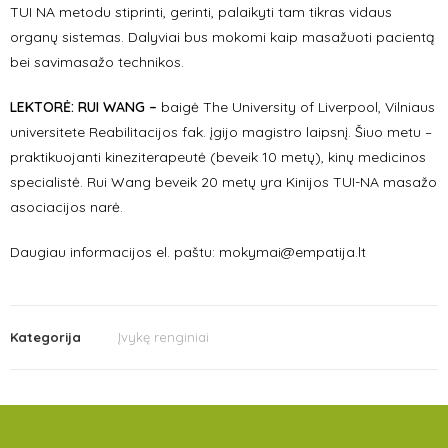
TUI NA metodu stiprinti, gerinti, palaikyti tam tikras vidaus
organų sistemas. Dalyviai bus mokomi kaip masažuoti pacientą
bei savimasažo technikos.
LEKTORĖ:
RUI WANG –
baigė The University of Liverpool, Vilniaus
universitete Reabilitacijos fak. įgijo magistro laipsnį. Šiuo metu –
praktikuojanti kineziterapeutė (beveik 10 metų), kinų medicinos
specialistė. Rui Wang beveik 20 metų yra Kinijos TUI-NA masažo
asociacijos narė.
Daugiau informacijos el. paštu: mokymai@empatija.lt
Kategorija
Įvykę renginiai