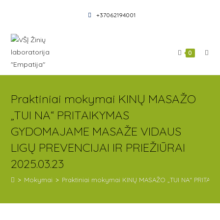
+37062194001
0
Praktiniai mokymai KINŲ MASAŽO
„TUI NA“ PRITAIKYMAS
GYDOMAJAME MASAŽE VIDAUS
LIGŲ PREVENCIJAI IR PRIEŽIŪRAI
2025.03.23
>
Mokymai
>
Praktiniai mokymai KINŲ MASAŽO „TUI NA“ PRITAI