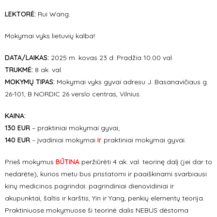
LEKTORĖ:
Rui Wang.
Mokymai vyks lietuvių kalba!
DATA/LAIKAS:
2025 m. kovas 23 d. Pradžia 10.00 val.
TRUKMĖ:
8 ak. val.
MOKYMŲ TIPAS:
Mokymai vyks gyvai adresu J. Basanavičiaus g.
26-101, B NORDIC 26 verslo centras, Vilnius.
KAINA:
130 EUR
– praktiniai mokymai gyvai;
140 EUR
– įvadiniai mokymai
ir
praktiniai mokymai gyvai.
Prieš mokymus
BŪTINA
peržiūrėti 4 ak. val. teorinę dalį (jei dar to
nedarėte), kurios metu bus pristatomi ir paaiškinami svarbiausi
kinų medicinos pagrindai: pagrindiniai dienovidiniai ir
akupunktai, šaltis ir karštis, Yin ir Yang, penkių elementų teorija.
Praktiniuose mokymuose ši teorinė dalis NEBUS dėstoma