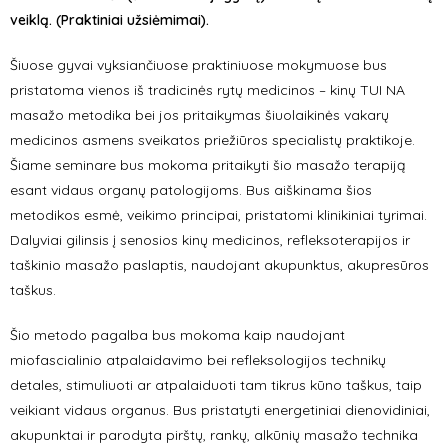
veiklą. (Praktiniai užsiėmimai).
Šiuose gyvai vyksiančiuose praktiniuose mokymuose bus
pristatoma vienos iš tradicinės rytų medicinos – kinų TUI NA
masažo metodika bei jos pritaikymas šiuolaikinės vakarų
medicinos asmens sveikatos priežiūros specialistų praktikoje.
Šiame seminare bus mokoma pritaikyti šio masažo terapiją
esant vidaus organų patologijoms. Bus aiškinama šios
metodikos esmė, veikimo principai, pristatomi klinikiniai tyrimai.
Dalyviai gilinsis į senosios kinų medicinos, refleksoterapijos ir
taškinio masažo paslaptis, naudojant akupunktus, akupresūros
taškus.
Šio metodo pagalba bus mokoma kaip naudojant
miofascialinio atpalaidavimo bei refleksologijos technikų
detales, stimuliuoti ar atpalaiduoti tam tikrus kūno taškus, taip
veikiant vidaus organus. Bus pristatyti energetiniai dienovidiniai,
akupunktai ir parodyta pirštų, rankų, alkūnių masažo technika