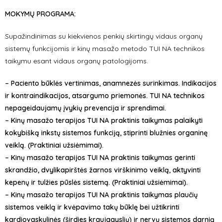
MOKYMŲ PROGRAMA:
Supažindinimas su kiekvienos penkių skirtingų vidaus organų
sistemų funkcijomis ir kinų masažo metodo TUI NA technikos
taikymu esant vidaus organų patologijoms.
– Paciento būklės vertinimas, anamnezės surinkimas. Indikacijos
ir kontraindikacijos, atsargumo priemonės. TUI NA technikos
nepageidaujamų įvykių prevencija ir sprendimai.
– Kinų masažo terapijos TUI NA praktinis taikymas palaikyti
kokybišką inkstų sistemos funkciją, stiprinti blužnies organinę
veiklą. (Praktiniai užsiėmimai).
– Kinų masažo terapijos TUI NA praktinis taikymas gerinti
skrandžio, dvylikapirštės žarnos virškinimo veiklą, aktyvinti
kepenų ir tulžies pūslės sistemą. (Praktiniai užsiėmimai).
– Kinų masažo terapijos TUI NA praktinis taikymas plaučių
sistemos veiklą ir kvėpavimo takų būklę bei užtikrinti
kardiovaskulinės (širdies kraujagyslių) ir nervų sistemos darnią