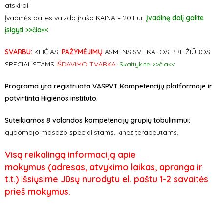
atskirai.
Įvadinės dalies vaizdo įrašo KAINA – 20 Eur.
Įvadinę dalį galite
įsigyti >>čia<<
SVARBU:
KEIČIASI
PAŽYMĖJIMŲ
ASMENS SVEIKATOS PRIEŽIŪROS
SPECIALISTAMS
IŠDAVIMO TVARKA
.
Skaitykite >>čia<<
Programa yra registruota VASPVT Kompetencijų platformoje ir
patvirtinta Higienos instituto.
Suteikiamos 8 valandos kompetencijų grupių tobulinimui:
gydomojo masažo specialistams, kineziterapeutams.
Visą reikalingą informaciją apie
mokymus (
adresas, atvykimo laikas, apranga ir
t.t.)
išsiųsime Jūsų nurodytu el. paštu 1-2 savaitės
prieš mokymus.