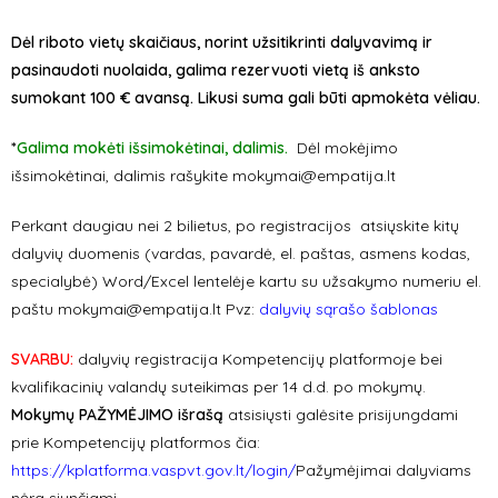
Dėl riboto vietų skaičiaus, norint užsitikrinti dalyvavimą ir
pasinaudoti nuolaida, galima rezervuoti vietą iš anksto
sumokant 100 € avansą. Likusi suma gali būti apmokėta vėliau.
*
Galima mokėti išsimokėtinai, dalimis.
Dėl mokėjimo
išsimokėtinai, dalimis rašykite mokymai@empatija.lt
Perkant daugiau nei 2 bilietus, po registracijos atsiųskite kitų
dalyvių duomenis (vardas, pavardė, el. paštas, asmens kodas,
specialybė) Word/Excel lentelėje kartu su užsakymo numeriu el.
paštu
mokymai@empatija.lt
Pvz:
dalyvių sąrašo šablonas
SVARBU:
dalyvių registracija Kompetencijų platformoje bei
kvalifikacinių valandų suteikimas per 14 d.d. po mokymų.
Mokymų PAŽYMĖJIMO išrašą
atsisiųsti galėsite prisijungdami
prie Kompetencijų platformos čia:
https://kplatforma.vaspvt.gov.lt/login/
Pažymėjimai dalyviams