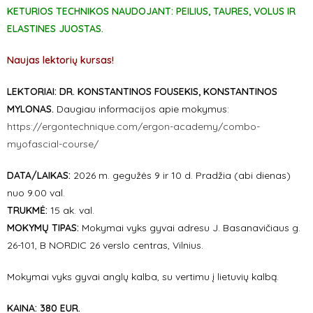
KETURIOS TECHNIKOS NAUDOJANT: PEILIUS, TAURES, VOLUS IR
ELASTINES JUOSTAS.
Naujas lektorių kursas!
LEKTORIAI:
DR.
KONSTANTINOS FOUSEKIS, KONSTANTINOS
MYLONAS.
Daugiau informacijos apie mokymus:
https://ergontechnique.com/ergon-academy/combo-
myofascial-course/
DATA/LAIKAS:
2026 m. gegužės 9 ir 10 d. Pradžia (abi dienas)
nuo 9.00 val.
TRUKMĖ:
15 ak. val.
MOKYMŲ TIPAS:
Mokymai vyks gyvai adresu J. Basanavičiaus g.
26-101, B NORDIC 26 verslo centras, Vilnius.
Mokymai vyks gyvai anglų kalba, su vertimu į lietuvių kalbą.
KAINA:
380 EUR.