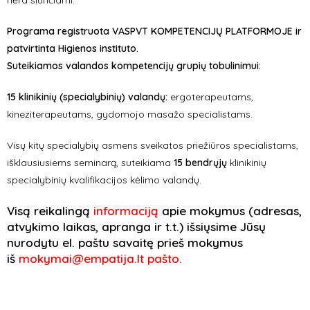
nėra siunčiami.
Programa registruota VASPVT KOMPETENCIJŲ PLATFORMOJE ir
patvirtinta Higienos instituto.
Suteikiamos valandos kompetencijų grupių tobulinimui:
15 klinikinių (specialybinių) valandų:
ergoterapeutams,
kineziterapeutams, gydomojo masažo specialistams.
Visų kitų specialybių asmens sveikatos priežiūros specialistams,
išklausiusiems seminarą, suteikiama
15 bendrųjų
klinikinių
specialybinių kvalifikacijos kėlimo valandų.
Visą reikalingą
informaciją
apie mokymus (adresas,
atvykimo laikas, apranga ir t.t.) išsiųsime Jūsų
nurodytu el. paštu savaitę prieš mokymus
iš
mokymai@empatija.lt pašto.