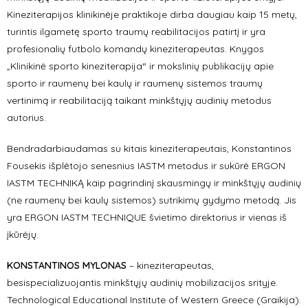
Kineziterapijos klinikinėje praktikoje dirba daugiau kaip 15 metų,
turintis ilgametę sporto traumų reabilitacijos patirtį ir yra
profesionalių futbolo komandų kineziterapeutas. Knygos
„Klinikinė sporto kineziterapija“ ir mokslinių publikacijų apie
sporto ir raumenų bei kaulų ir raumenų sistemos traumų
vertinimą ir reabilitaciją taikant minkštųjų audinių metodus
autorius.
Bendradarbiaudamas su kitais kineziterapeutais, Konstantinos
Fousekis išplėtojo senesnius IASTM metodus ir sukūrė ERGON
IASTM TECHNIKĄ kaip pagrindinį skausmingų ir minkštųjų audinių
(ne raumenų bei kaulų sistemos) sutrikimų gydymo metodą. Jis
yra ERGON IASTM TECHNIQUE švietimo direktorius ir vienas iš
įkūrėjų.
KONSTANTINOS MYLONAS
– kineziterapeutas,
besispecializuojantis minkštųjų audinių mobilizacijos srityje.
Technological Educational Institute of Western Greece (Graikija).