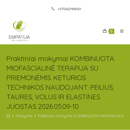
+37062194001
0
Praktiniai mokymai KOMBINUOTA
MIOFASCIALINĖ TERAPIJA SU
PRIEMONĖMIS. KETURIOS
TECHNIKOS NAUDOJANT: PEILIUS,
TAURES, VOLUS IR ELASTINES
JUOSTAS 2026.05.09-10
>
Mokymai
>
Praktiniai mokymai KOMBINUOTA MIOFASCIALINĖ T