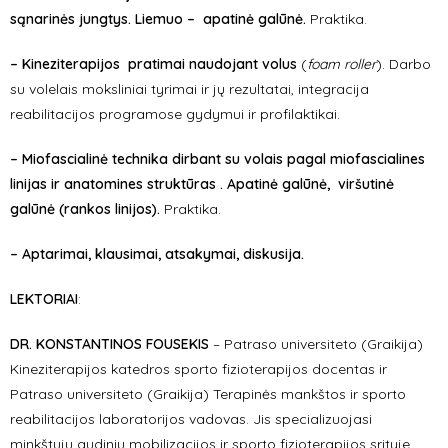
sąnarinės jungtys. Liemuo – apatinė galūnė.
Praktika.
– Kineziterapijos pratimai naudojant volus
(
foam roller
). Darbo
su volelais moksliniai tyrimai ir jų rezultatai, integracija
reabilitacijos programose gydymui ir profilaktikai.
– Miofascialinė technika dirbant su volais pagal miofascialines
linijas ir anatomines struktūras . Apatinė galūnė, viršutinė
galūnė (rankos linijos).
Praktika.
– Aptarimai, klausimai, atsakymai, diskusija.
LEKTORIAI
:
DR. KONSTANTINOS FOUSEKIS
– Patraso universiteto (Graikija)
Kineziterapijos katedros sporto fizioterapijos docentas ir
Patraso universiteto (Graikija) Terapinės mankštos ir sporto
reabilitacijos laboratorijos vadovas. Jis specializuojasi
minkštųjų audinių mobilizacijos ir sporto fizioterapijos srityje.