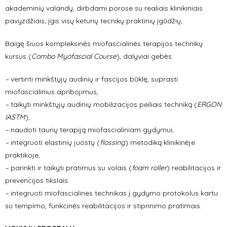
akademinių valandų, dirbdami porose su realiais klinikiniais
pavyzdžiais, įgis visų keturių tecnikų praktinių įgūdžių,.
Baigę šiuos kompleksinės miofascialinės terapijos technikų
kursus (
Combo Myofascial Course
), dalyviai gebės:
–
vertinti minkštųjų audinių ir fascijos būklę, suprasti
miofascialinius apribojimus,
–
taikyti minkštųjų audinių mobilizacijos peiliais techniką (
ERGON
IASTM
),
–
naudoti taurių terapiją miofascialiniam gydymui,
–
integruoti elastinių juostų (
flossing
) metodiką klinikinėje
praktikoje,
–
parinkti ir taikyti pratimus su volais (
foam roller
) reabilitacijos ir
prevencijos tikslais.
–
integruoti miofascialines technikas į gydymo protokolus kartu
su tempimo, funkcinės reabilitacijos ir stiprinimo pratimais.