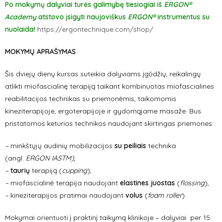
Po mokymų dalyviai turės galimybę tiesiogiai iš
ERGON®
Academy
atstovo įsigyti naujoviškus
ERGON®
instrumentus su
nuolaida!
https://ergontechnique.com/shop/
MOKYMŲ APRAŠYMAS
Šis dviejų dienų kursas suteikia dalyviams įgūdžių, reikalingų
atlikti miofascialinę terapiją taikant kombinuotas miofascialines
reabilitacijos technikas su priemonėmis, taikomomis
kineziterapijoje, ergoterapijoje ir gydomąjame masaže. Bus
pristatomos keturios technikos naudojant skirtingas priemones:
–
minkštųjų audinių mobilizacijos
su peiliais
technika
(angl.
ERGON IASTM),
–
taurių
terapiją (
cupping
),
–
miofascialinė terapija naudojant
elastines juostas
(
flossing
),
–
kineziterapijos pratimai naudojant
volus
(
foam roller
).
Mokymai orientuoti į praktinį taikymą klinikoje – dalyviai per 15