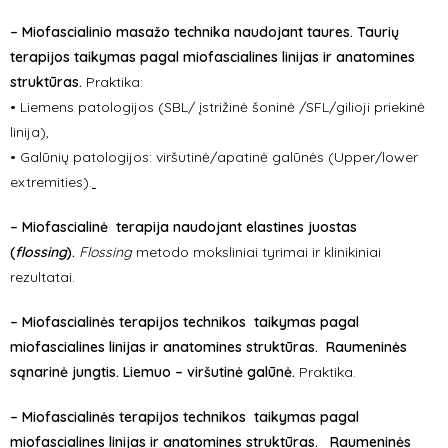
– Miofascialinio masažo technika naudojant taures. Taurių
terapijos taikymas pagal miofascialines linijas ir anatomines
struktūras.
Praktika:
• Liemens patologijos (SBL/ įstrižinė šoninė /SFL/gilioji priekinė
linija),
• Galūnių patologijos: viršutinė/apatinė galūnės (Upper/lower
extremities).
–
Miofascialinė terapija naudojant elastines juostas
(
flossing
).
Flossing
metodo moksliniai tyrimai ir klinikiniai
rezultatai.
– Miofascialinės terapijos technikos taikymas pagal
miofascialines linijas ir anatomines struktūras. Raumeninės
sąnarinė jungtis. Liemuo – viršutinė galūnė.
Praktika.
– Miofascialinės terapijos technikos taikymas pagal
miofascialines linijas ir anatomines struktūras. Raumeninės