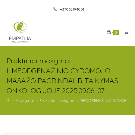
+37062194001
0
Praktiniai mokymai
LIMFODRENAŽINIO GYDOMOJO
MASAŽO PAGRINDAI IR TAIKYMAS
ONKOLOGIJOJE 2025.09.06-07
>
Mokymai
>
Praktiniai mokymai LIMFODRENAŽINIO GYDOMOJO