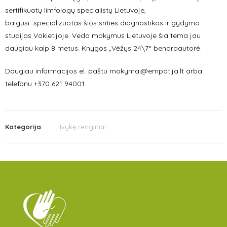
sertifikuotų limfologų specialistų Lietuvoje,
baigusi specializuotas šios srities diagnostikos ir gydymo
studijas Vokietijoje. Veda mokymus Lietuvoje šia tema jau
daugiau kaip 8 metus. Knygos „Vėžys 24\7“ bendraautorė.
Daugiau informacijos el. paštu mokymai@empatija.lt arba
telefonu +370 621 94001
Kategorija
Įvykę renginiai