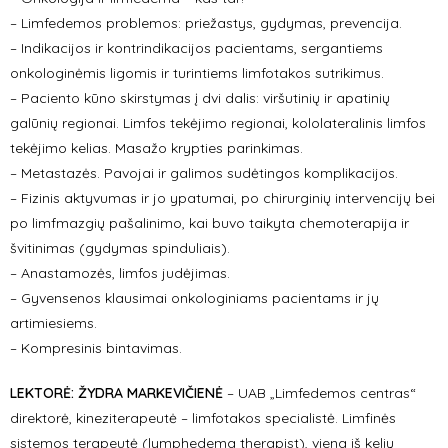
– Limfedemos problemos: priežastys, gydymas, prevencija.
– Indikacijos ir kontrindikacijos pacientams, sergantiems
onkologinėmis ligomis ir turintiems limfotakos sutrikimus.
– Paciento kūno skirstymas į dvi dalis: viršutinių ir apatinių
galūnių regionai. Limfos tekėjimo regionai, kololateralinis limfos
tekėjimo kelias. Masažo krypties parinkimas.
– Metastazės. Pavojai ir galimos sudėtingos komplikacijos.
– Fizinis aktyvumas ir jo ypatumai, po chirurginių intervencijų bei
po limfmazgių pašalinimo, kai buvo taikyta chemoterapija ir
švitinimas (gydymas spinduliais).
– Anastamozės, limfos judėjimas.
– Gyvensenos klausimai onkologiniams pacientams ir jų
artimiesiems.
– Kompresinis bintavimas.
LEKTORĖ: ŽYDRA MARKEVIČIENĖ
– UAB „Limfedemos centras“
direktorė, kineziterapeutė – limfotakos specialistė. Limfinės
sistemos terapeutė (lymphedema therapist), viena iš kelių