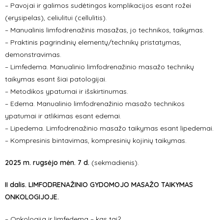
– Pavojai ir galimos sudėtingos komplikacijos esant rožei
(erysipelas), celiulitui (cellulitis).
– Manualinis limfodrenažinis masažas, jo technikos, taikymas.
– Praktinis pagrindinių elementų/technikų pristatymas,
demonstravimas.
– Limfedema. Manualinio limfodrenažinio masažo technikų
taikymas esant šiai patologijai.
– Metodikos ypatumai ir išskirtinumas.
– Edema. Manualinio limfodrenažinio masažo technikos
ypatumai ir atlikimas esant edemai.
– Lipedema. Limfodrenažinio masažo taikymas esant lipedemai.
– Kompresinis bintavimas, kompresinių kojinių taikymas.
2025 m. rugsėjo mėn. 7 d.
(sekmadienis).
II dalis. LIMFODRENAŽINIO GYDOMOJO MASAŽO TAIKYMAS
ONKOLOGIJOJE.
– Onkologija ir limfedema – kas tai?