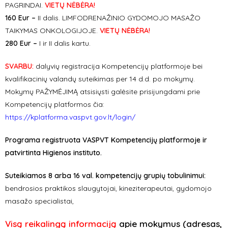
PAGRINDAI.
VIETŲ NĖBĖRA!
160 Eur –
II dalis. LIMFODRENAŽINIO GYDOMOJO MASAŽO
TAIKYMAS ONKOLOGIJOJE.
VIETŲ NĖBĖRA!
280 Eur –
I ir II dalis kartu.
SVARBU:
dalyvių registracija Kompetencijų platformoje bei
kvalifikacinių valandų suteikimas per 14 d.d. po mokymų.
Mokymų PAŽYMĖJIMĄ atsisiųsti galėsite prisijungdami prie
Kompetencijų platformos čia:
https://kplatforma.vaspvt.gov.lt/login/
Programa registruota VASPVT Kompetencijų platformoje ir
patvirtinta Higienos instituto.
Suteikiamos 8 arba 16 val. kompetencijų grupių tobulinimui:
bendrosios praktikos slaugytojai, kineziterapeutai, gydomojo
masažo specialistai,
Visą reikalingą informaciją
apie mokymus
(adresas,