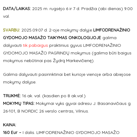
DATA/LAIKAS:
2025 m. rugsėjo 6 ir 7 d. Pradžia (abi dienas) 9.00
val.
SVARBU:
2025.09.07 d. 2-oje mokymų dalyje
LIMFODRENAŽINIO
GYDOMOJO MASAŽO TAIKYMAS ONKOLOGIJOJE
galima
dalyvauti
tik pabaigus
praktinius gyvus LIMFODRENAŽINIO
GYDOMOJO MASAŽO PAGRINDŲ mokymus (galima būti baigus
mokymus nebūtinai pas Žydrą Markevičienę).
Galima dalyvauti pasirinktinai bet kurioje vienoje arba abiejose
mokymų dalyse.
TRUKMĖ:
16 ak. val. (kasdien po 8 ak.val.)
MOKYMŲ TIPAS:
Mokymai vyks gyvai adresu J. Basanavičiaus g.
26-101, B NORDIC 26 verslo centras, Vilnius.
KAINA:
160 Eur –
I dalis. LIMFODRENAŽINIO GYDOMOJO MASAŽO