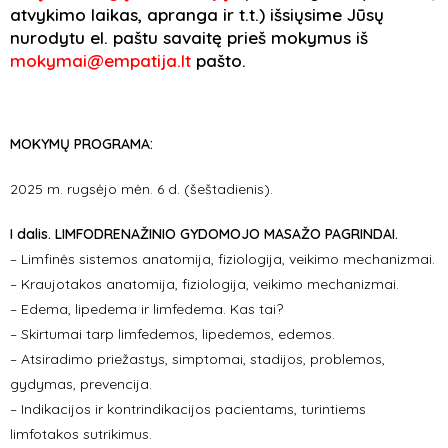
atvykimo laikas, apranga ir t.t.) išsiųsime Jūsų
nurodytu el. paštu savaitę prieš mokymus iš
mokymai@empatija.lt
pašto.
MOKYMŲ PROGRAMA:
2025 m. rugsėjo mėn. 6 d. (šeštadienis).
I dalis. LIMFODRENAŽINIO GYDOMOJO MASAŽO PAGRINDAI.
– Limfinės sistemos anatomija, fiziologija, veikimo mechanizmai.
– Kraujotakos anatomija, fiziologija, veikimo mechanizmai.
– Edema, lipedema ir limfedema. Kas tai?
– Skirtumai tarp limfedemos, lipedemos, edemos.
– Atsiradimo priežastys, simptomai, stadijos, problemos,
gydymas, prevencija.
– Indikacijos ir kontrindikacijos pacientams, turintiems
limfotakos sutrikimus.