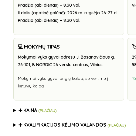
Pradžia (abi dienas) – 8.30 val.
Vi
II dalis (apatinė galūnė): 2026 m. rugsėjo 26-27 d.
Pradžia (abi dienas) – 8.30 val.
💻 MOKYMŲ TIPAS

Mokymai vyks gyvai adresu J. Basanavičiaus g.
29
26-101, B NORDIC 26 verslo centras, Vilnius.
58
Mokymai vyks gyvai anglų kalba, su vertimu į
*G
lietuvių kalbą.
➕ KAINA
(PLAČIAU)
➕ KVALIFIKACIJOS KĖLIMO VALANDOS
(PLAČIAU)