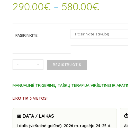
290.00
€
–
580.00
€
Pasirinkite savybę
PASIRINKITE:
-
+
REGISTRUOTIS
MANUALINĖ TRIGERINIŲ TAŠKŲ TERAPIJA VIRŠUTINEI IR APATI
LIKO TIK 3 VIETOS!
📅 DATA / LAIKAS
⏱
I dalis (viršutinė galūnė): 2026 m. rugsėjo 24-25 d.
Ab