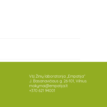
VšĮ Žinių laboratorija „Empatija“
J. Basanavičiaus g. 26-101, Vilnius
mokymai@empatija.lt
+370 621 94001