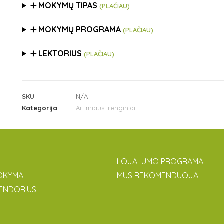
➕ MOKYMŲ TIPAS
(PLAČIAU)
➕ MOKYMŲ PROGRAMA
(PLAČIAU)
➕ LEKTORIUS
(PLAČIAU)
SKU
N/A
Kategorija
Artimiausi renginiai
LOJALUMO PROGRAMA
OKYMAI
MUS REKOMENDUOJA
ENDORIUS