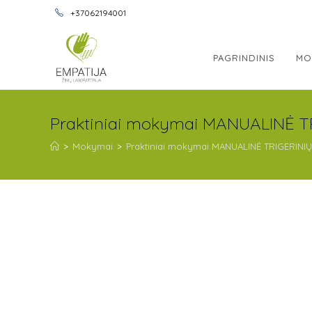
+37062194001
PAGRINDINIS
MO
Praktiniai mokymai MANUALINĖ TR
>
Mokymai
>
Praktiniai mokymai MANUALINĖ TRIGERINIŲ 