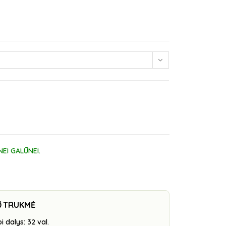
NEI GALŪNEI.
️ TRUKMĖ
i dalys: 32 val.