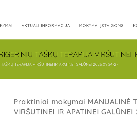
KYMAI
AKTUALI INFORMACIJA
MOKYMAI ĮSTAIGOMS
K
IGERINIŲ TAŠKŲ TERAPIJA VIRŠUTINEI IR
TAŠKŲ TERAPIJA VIRŠUTINEI IR APATINEI GALŪNEI 2026.09.24-27
Praktiniai mokymai MANUALINĖ 
VIRŠUTINEI IR APATINEI GALŪNEI 