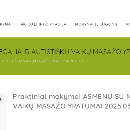
KYMAI
AKTUALI INFORMACIJA
MOKYMAI ĮSTAIGOMS
K
EGALIA IR AUTISTIŠKŲ VAIKŲ MASAŽO YP
 AUTISTIŠKŲ VAIKŲ MASAŽO YPATUMAI 2025.03.16
Praktiniai mokymai ASMENŲ SU N
VAIKŲ MASAŽO YPATUMAI 2025.03