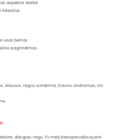
iai aspektai darbe.
lūkesčiai.
 visai šeimai.
linis pagrindimas.
, klausos, regos sutrikimai, Dauno sindromas, itin
ms.
a.
ektorė, daugiau negu 10-metį besispecializuojanti