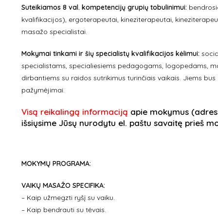
Suteikiamos 8 val. kompetencijų grupių tobulinimui:
bendrosio
kvalifikacijos), ergoterapeutai, kineziterapeutai, kinezitera
masažo specialistai.
Mokymai tinkami ir šių specialistų kvalifikacijos kėlimui:
socia
specialistams, specialiesiems pedagogams, logopedams, ma
dirbantiems su raidos sutrikimus turinčiais vaikais. Jiems bu
pažymėjimai.
Visą reikalingą informaciją
apie mokymus (adresas,
išsiųsime Jūsų nurodytu el. paštu savaitę prieš 
MOKYMŲ PROGRAMA:
VAIKŲ MASAŽO SPECIFIKA:
– Kaip užmegzti ryšį su vaiku.
– Kaip bendrauti su tėvais.