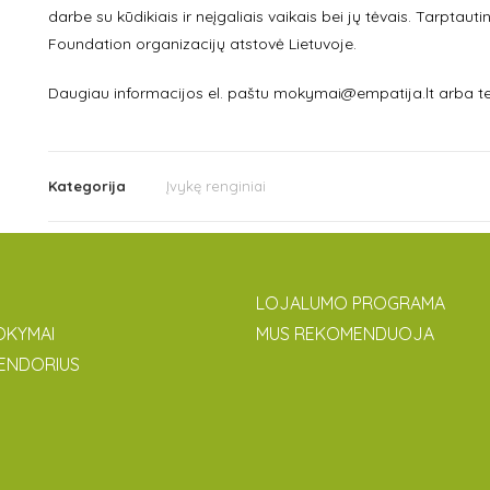
darbe su kūdikiais ir neįgaliais vaikais bei jų tėvais. Tarptaut
Foundation organizacijų atstovė Lietuvoje.
Daugiau informacijos el. paštu mokymai@empatija.lt arba te
Kategorija
Įvykę renginiai
LOJALUMO PROGRAMA
OKYMAI
MUS REKOMENDUOJA
ENDORIUS