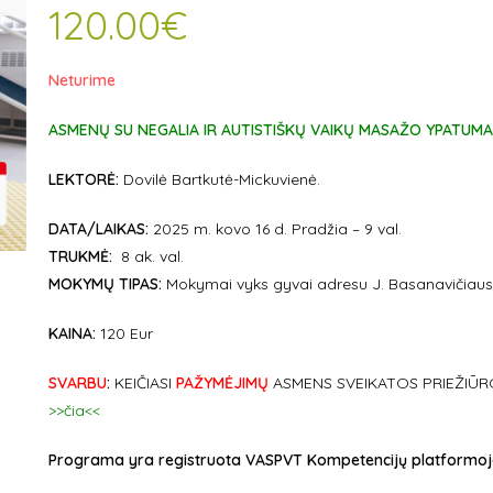
120.00
€
Neturime
ASMENŲ SU NEGALIA IR AUTISTIŠKŲ VAIKŲ MASAŽO YPATUMAI
LEKTORĖ:
Dovilė Bartkutė-Mickuvienė.
DATA/LAIKAS:
2025 m. kovo 16 d. Pradžia – 9 val.
TRUKMĖ:
8 ak. val.
MOKYMŲ TIPAS:
Mokymai vyks gyvai adresu J. Basanavičiaus g.
KAINA:
120 Eur
SVARBU
:
KEIČIASI
PAŽYMĖJIMŲ
ASMENS SVEIKATOS PRIEŽIŪR
>>čia<<
Programa yra registruota VASPVT Kompetencijų platformoje ir