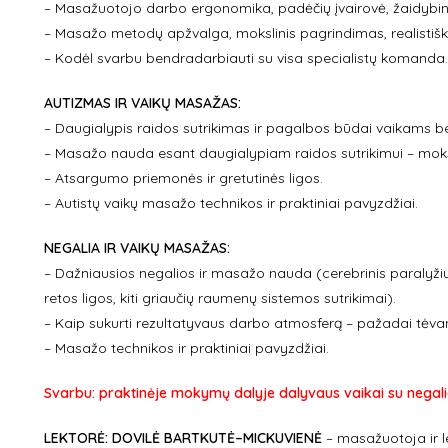
– Masažuotojo darbo ergonomika, padėčių įvairovė, žaidybin
– Masažo metodų apžvalga, mokslinis pagrindimas, realistiški 
– Kodėl svarbu bendradarbiauti su visa specialistų komanda.
AUTIZMAS IR VAIKŲ MASAŽAS:
– Daugialypis raidos sutrikimas ir pagalbos būdai vaikams bei
– Masažo nauda esant daugialypiam raidos sutrikimui – moks
– Atsargumo priemonės ir gretutinės ligos.
– Autistų vaikų masažo technikos ir praktiniai pavyzdžiai.
NEGALIA IR VAIKŲ MASAŽAS:
– Dažniausios negalios ir masažo nauda (cerebrinis paralyžius
retos ligos, kiti griaučių raumenų sistemos sutrikimai).
– Kaip sukurti rezultatyvaus darbo atmosferą – pažadai tėva
– Masažo technikos ir praktiniai pavyzdžiai.
Svarbu: praktinėje mokymų dalyje dalyvaus vaikai su negali
LEKTORĖ: DOVILĖ BARTKUTĖ–MICKUVIENĖ
– masažuotoja ir l