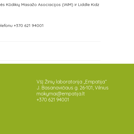
inės Kūdikių Masažo Asociacijos (IAIM) ir Liddle Kidz
lefonu +370 621 94001
VšĮ Žinių laboratorija „Empatija“
J. Basanavičiaus g. 26-101, Vilnius
mokymai@empatija.lt
+370 621 94001