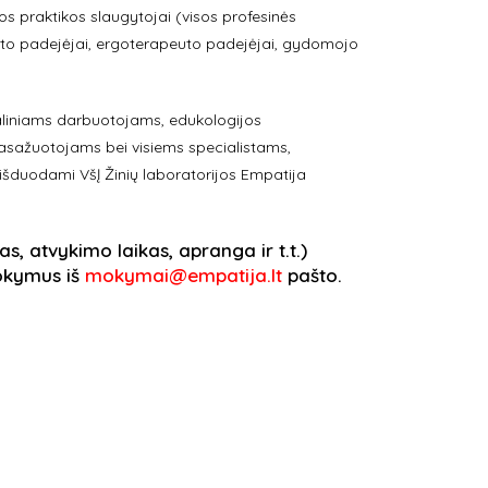
s praktikos slaugytojai (visos profesinės
peuto padejėjai, ergoterapeuto padejėjai, gydomojo
liniams darbuotojams, edukologijos
sažuotojams bei visiems specialistams,
s išduodami VšĮ Žinių laboratorijos Empatija
 atvykimo laikas, apranga ir t.t.)
mokymus iš
mokymai@empatija.lt
pašto.