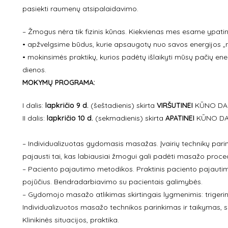
pasiekti raumenų atsipalaidavimo.
– Žmogus nėra tik fizinis kūnas. Kiekvienas mes esame ypating
• apžvelgsime būdus, kurie apsaugotų nuo savos energijos 
• mokinsimės praktikų, kurios padėtų išlaikyti mūsų pačių ene
dienos.
MOKYMŲ PROGRAMA:
I dalis:
lapkričio
9
d.
(šeštadienis) skirta
VIRŠUTINEI
KŪNO DAL
II dalis:
lapkričio 10
d.
(sekmadienis) skirta
APATINEI
KŪNO DAL
– Individualizuotas gydomasis masažas. Įvairių technikų parinki
pajausti tai, kas labiausiai žmogui gali padėti masažo proce
– Paciento pajautimo metodikos. Praktinis paciento pajautimas 
pojūčius. Bendradarbiavimo su pacientais galimybės.
– Gydomojo masažo atlikimas skirtingais lygmenimis: trigerin
Individualizuotos masažo technikos parinkimas ir taikymas,
Klinikinės situacijos, praktika.