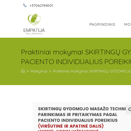
+37062194001
PAGRINDINIS
MO
Praktiniai mokymai SKIRTINGŲ
PACIENTO INDIVIDUALIUS POREIKIUS
>
Mokymai
>
Praktiniai mokymai SKIRTINGŲ GYDOMOJO 