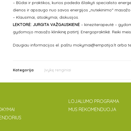
– Būdai ir praktikos, kurios padeda išlaikyti specialisto energ
dienos ir apsaugo nuo savos energijos „nutekinimo“ masažo m
– Klausimai, atsakymai, diskusijos.
LEKTORĖ:
JURGITA VAŽGAUSKIENĖ
– kineziterapeutė – gydom
gydomojo masažo klinikinę patirtį. Energopraktikė. Reiki mei
Daugiau informacijos el. paštu mokymai@empatija.lt arba te
Kategorija
Įvykę renginiai
LOJALUMO PROGRAMA
OKYMAI
MUS REKOMENDUOJA
ENDORIUS