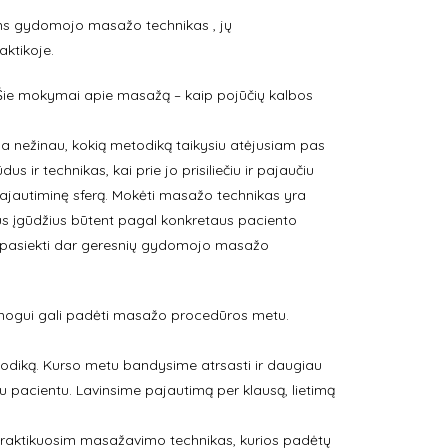
ulins gydomojo masažo technikas , jų
aktikoje.
ie mokymai apie masažą – kaip pojūčių kalbos
ada nežinau, kokią metodiką taikysiu atėjusiam pas
r technikas, kai prie jo prisiliečiu ir pajaučiu
pajautiminę sferą. Mokėti masažo technikas yra
urimus įgūdžius būtent pagal konkretaus paciento
ės pasiekti dar geresnių gydomojo masažo
ai žmogui gali padėti masažo procedūros metu.
odiką. Kurso metu bandysime atrsasti ir daugiau
 pacientu. Lavinsime pajautimą per klausą, lietimą
r praktikuosim masažavimo technikas, kurios padėtų