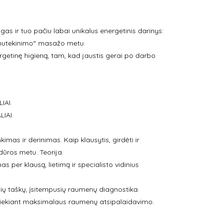
as ir tuo pačiu labai unikalus energetinis darinys:
„nutekinimo“ masažo metu.
rgetinę higieną, tam, kad jaustis gerai po darbo
IAI.
IAI.
mas ir derinimas. Kaip klausytis, girdėti ir
dūros metu. Teorija.
per klausą, lietimą ir specialisto vidinius
ių taškų, įsitempusių raumenų diagnostika.
 siekiant maksimalaus raumenų atsipalaidavimo.