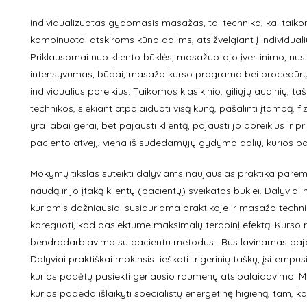
Individualizuotas gydomasis masažas, tai technika, kai tai
kombinuotai atskiroms kūno dalims, atsižvelgiant į individualiu
Priklausomai nuo kliento būklės, masažuotojo įvertinimo, nu
intensyvumas, būdai, masažo kurso programa bei procedūrų at
individualius poreikius. Taikomos klasikinio, giliųjų audinių, ta
technikos, siekiant atpalaiduoti visą kūną, pašalinti įtampą, f
yra labai gerai, bet pajausti klientą, pajausti jo poreikius ir 
paciento atvejį, viena iš sudedamųjų gydymo dalių, kurios p
Mokymų tikslas suteikti dalyviams naujausias praktika pare
naudą ir jo įtaką klientų (pacientų) sveikatos būklei. Dalyvia
kuriomis dažniausiai susiduriama praktikoje ir masažo techni
koreguoti, kad pasiektume maksimalų terapinį efektą. Kurso m
bendradarbiavimo su pacientu metodus. Bus lavinamas pajauti
Dalyviai praktiškai mokinsis ieškoti trigerinių taškų, įsitem
kurios padėtų pasiekti geriausio raumenų atsipalaidavimo.
kurios padeda išlaikyti specialistų energetinę higieną, tam, k