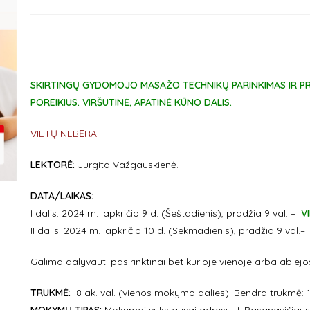
SKIRTINGŲ GYDOMOJO MASAŽO TECHNIKŲ PARINKIMAS IR PRI
POREIKIUS.
VIRŠUTINĖ, APATINĖ KŪNO DALIS.
VIETŲ NEBĖRA!
LEKTORĖ:
Jurgita Važgauskienė.
DATA/LAIKAS:
I dalis: 2024 m. lapkričio 9 d. (Šeštadienis), pradžia 9 val. –
V
II dalis: 2024 m. lapkričio 10 d. (Sekmadienis), pradžia 9 val.–
Galima dalyvauti pasirinktinai bet kurioje vienoje arba abie
TRUKMĖ:
8 ak. val. (vienos mokymo dalies). Bendra trukmė: 16