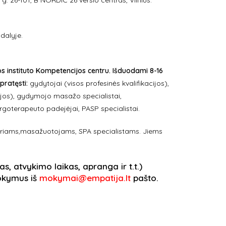
 26-101, B NORDIC 26 verslo centras, Vilnius.
dalyje.
s instituto Kompetencijos centru. Išduodami 8-16
 pratęsti:
gydytojai (visos profesinės kvalifikacijos),
cijos), gydymojo masažo specialistai,
ergoterapeuto padejėjai, PASP specialistai.
eriams,masažuotojams, SPA specialistams. Jiems
 atvykimo laikas, apranga ir t.t.)
mokymus iš
mokymai@empatija.lt
pašto.