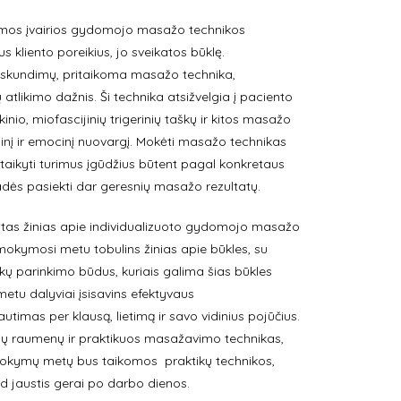
komos įvairios gydomojo masažo technikos
s kliento poreikius, jo sveikatos būklę.
siskundimų, pritaikoma masažo technika,
likimo dažnis. Ši technika atsižvelgia į paciento
škinio, miofascijinių trigerinių taškų ir kitos masažo
izinį ir emocinį nuovargį. Mokėti masažo technikas
pritaikyti turimus įgūdžius būtent pagal konkretaus
adės pasiekti dar geresnių masažo rezultatų.
mtas žinias apie individualizuoto gydomojo masažo
i mokymosi metu tobulins žinias apie būkles, su
kų parinkimo būdus, kuriais galima šias būkles
etu dalyviai įsisavins efektyvaus
mas per klausą, lietimą ir savo vidinius pojūčius.
pusių raumenų ir praktikuos masažavimo technikas,
 Mokymų metų bus taikomos praktikų technikos,
ad jaustis gerai po darbo dienos.