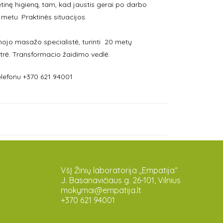
etinę higieną, tam, kad jaustis gerai po darbo
etu. Praktinės situacijos.
ojo masažo specialistė, turinti 20 metų
strė. Transformacio žaidimo vedlė.
lefonu +370 621 94001
VšĮ Žinių laboratorija „Empatija“
J. Basanavičiaus g. 26-101, Vilnius
mokymai@empatija.lt
+370 621 94001