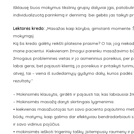
Išklausę šiuos mokymus tikslinių grupių dalyviai įgis, patob
individualizuotą parinkimą ir derinimą bei gebės jas taikyti pr
Lektorės kredo:
„Masažas kaip kūryba, gimstanti momente. Š
mokymąsį.
Ką šis kredo galėtų reikšti platesne prasme? O tai, jog niek
mane pacientui. Kiekvienam žmogui parenku masažavimo būdus i
žmogaus problemines vietas ir jo asmeninius poreikius, per 
labai gerai, bet pajausti klientą, jo poreikius ir pritaikyti t
atvejį, tai – viena iš sudedamųjų gydymo dalių, kurios pad
rezultatų.”
– Mokinsimės klausytis, girdėti ir pajausti tai, kas labiausi
– Mokinsimės masažą daryti skirtingais lygmenimis:
• kiekvienas masažuotojas turi savo paciento pajautimo met
būdų, matymų, kaip galima dar efektyviau bendradarbiauti su
ir savo vidinius pojūčius.
• mokinsimės ieškoti trigerinių taškų, įsitempusių raumenų i