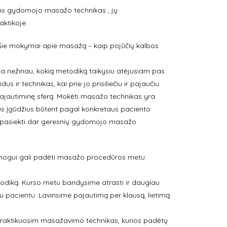
ulins gydomojo masažo technikas , jų
aktikoje.
ie mokymai apie masažą – kaip pojūčių kalbos
ada nežinau, kokią metodiką taikysiu atėjusiam pas
r technikas, kai prie jo prisiliečiu ir pajaučiu
pajautiminę sferą. Mokėti masažo technikas yra
urimus įgūdžius būtent pagal konkretaus paciento
ės pasiekti dar geresnių gydomojo masažo
ai žmogui gali padėti masažo procedūros metu.
odiką. Kurso metu bandysime atrasti ir daugiau
 pacientu. Lavinsime pajautimą per klausą, lietimą
r praktikuosim masažavimo technikas, kurios padėtų