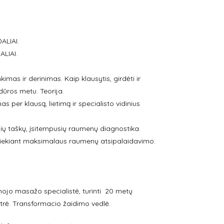
LIAI.
LIAI.
mas ir derinimas. Kaip klausytis, girdėti ir
dūros metu. Teorija.
per klausą, lietimą ir specialisto vidinius
ių taškų, įsitempusių raumenų diagnostika.
 siekiant maksimalaus raumenų atsipalaidavimo.
ojo masažo specialistė, turinti 20 metų
strė. Transformacio žaidimo vedlė.