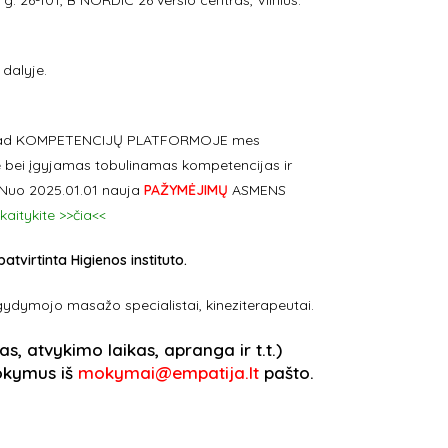
 26-101, B NORDIC 26 verslo centras, Vilnius.
 dalyje.
m, kad KOMPETENCIJŲ PLATFORMOJE mes
 bei įgyjamas tobulinamas kompetencijas ir
. Nuo 2025.01.01 nauja
PAŽYMĖJIMŲ
ASMENS
kaitykite >>čia<<
virtinta Higienos instituto.
ydymojo masažo specialistai, kineziterapeutai.
as,
atvykimo laikas, apranga ir t.t.)
mokymus iš
mokymai@empatija.lt
pašto.