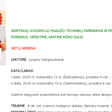
SKIRTINGŲ GYDOMOJO MASAŽO TECHNIKŲ PARINKIMAS IR PRI
POREIKIUS.
VIRŠUTINĖ, APATINĖ KŪNO DALIS.
VIETŲ NEBĖRA!
LEKTORĖ:
Jurgita Važgauskienė.
DATA/LAIKAS:
I dalis: 2025 m. balandžio 12 d. (Šeštadienis), pradžia 9 val. –
II dalis: 2025 m. balandžio 13 d. (Sekmadienis), pradžia 9 val
Galima dalyvauti pasirinktinai bet kurioje vienoje arba abie
TRUKMĖ:
8 ak. val. (vienos mokymo dalies). Bendra trukmė: 16