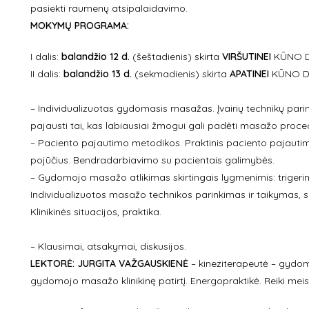
pasiekti raumenų atsipalaidavimo.
MOKYMŲ PROGRAMA:
I dalis:
balandžio 12
d.
(šeštadienis) skirta
VIRŠUTINEI
KŪNO DA
II dalis:
balandžio 13
d.
(sekmadienis) skirta
APATINEI
KŪNO DA
– Individualizuotas gydomasis masažas. Įvairių technikų parinki
pajausti tai, kas labiausiai žmogui gali padėti masažo proce
– Paciento pajautimo metodikos. Praktinis paciento pajautimas 
pojūčius. Bendradarbiavimo su pacientais galimybės.
– Gydomojo masažo atlikimas skirtingais lygmenimis: trigerin
Individualizuotos masažo technikos parinkimas ir taikymas,
Klinikinės situacijos, praktika.
– Klausimai, atsakymai, diskusijos.
LEKTORĖ:
JURGITA VAŽGAUSKIENĖ
– kineziterapeutė – gydom
gydomojo masažo klinikinę patirtį. Energopraktikė. Reiki mei