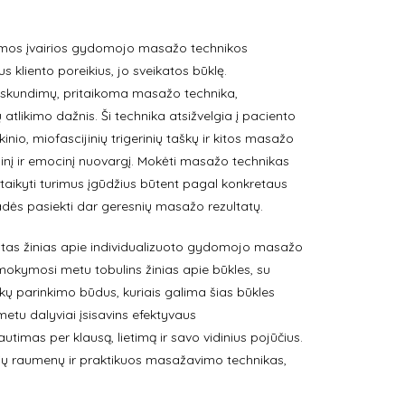
komos įvairios gydomojo masažo technikos
s kliento poreikius, jo sveikatos būklę.
siskundimų, pritaikoma masažo technika,
likimo dažnis. Ši technika atsižvelgia į paciento
škinio, miofascijinių trigerinių taškų ir kitos masažo
izinį ir emocinį nuovargį. Mokėti masažo technikas
pritaikyti turimus įgūdžius būtent pagal konkretaus
adės pasiekti dar geresnių masažo rezultatų.
mtas žinias apie individualizuoto gydomojo masažo
i mokymosi metu tobulins žinias apie būkles, su
kų parinkimo būdus, kuriais galima šias būkles
etu dalyviai įsisavins efektyvaus
mas per klausą, lietimą ir savo vidinius pojūčius.
pusių raumenų ir praktikuos masažavimo technikas,