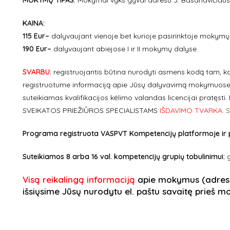
MOKYMŲ TIPAS:
Mokymai vyks gyvai adresu J. Basanavičiaus g.
KAINA:
115 Eur–
dalyvaujant vienoje bet kurioje pasirinktoje mokymų
190 Eur–
dalyvaujant abiejose I ir II mokymų dalyse.
SVARBU:
registruojantis būtina nurodyti asmens kodą ta
registruotume informaciją apie Jūsų dalyvavimą mokymuose
suteikiamas kvalifikacijos kėlimo valandas licencijai pratęsti
SVEIKATOS PRIEŽIŪROS SPECIALISTAMS
IŠDAVIMO TVARKA
.
S
Programa registruota VASPVT Kompetencijų platformoje ir pat
Suteikiamos 8 arba 16 val. kompetencijų grupių tobulinimui:
g
Visą reikalingą informaciją
apie mokymus
(adres
išsiųsime Jūsų nurodytu el. paštu savaitę prieš 