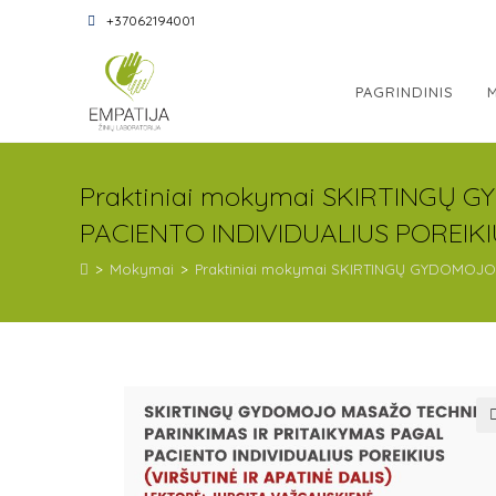
+37062194001
PAGRINDINIS
Praktiniai mokymai SKIRTINGŲ
PACIENTO INDIVIDUALIUS POREIKIUS
>
Mokymai
>
Praktiniai mokymai SKIRTINGŲ GYDOMOJO 
