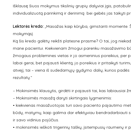
Išklausę šiuos mokymus tikslinių grupių dalyviai įgis, patob
individualizuotą parinkimą ir derinimą bei gebės jas taikyti pr
Lektorės kredo:
„Masažas kaip kūryba, gimstanti momente. Š
mokymąsį.
Ką šis kredo galėtų reikšti platesne prasme? O tai, jog niek
mane pacientui. Kiekvienam žmogui parenku masažavimo būdus i
žmogaus problemines vietas ir jo asmeninius poreikius, per 
labai gerai, bet pajausti klientą, jo poreikius ir pritaikyti t
atvejį, tai – viena iš sudedamųjų gydymo dalių, kurios pad
rezultatų.”
– Mokinsimės klausytis, girdėti ir pajausti tai, kas labiausi
– Mokinsimės masažą daryti skirtingais lygmenimis:
• kiekvienas masažuotojas turi savo paciento pajautimo met
būdų, matymų, kaip galima dar efektyviau bendradarbiauti su
ir savo vidinius pojūčius.
• mokinsimės ieškoti trigerinių taškų, įsitempusių raumenų i