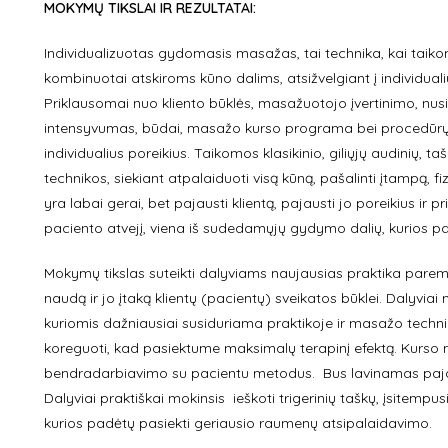
MOKYMŲ TIKSLAI IR REZULTATAI:
Individualizuotas gydomasis masažas, tai technika, kai tai
kombinuotai atskiroms kūno dalims, atsižvelgiant į individualiu
Priklausomai nuo kliento būklės, masažuotojo įvertinimo, nu
intensyvumas, būdai, masažo kurso programa bei procedūrų at
individualius poreikius. Taikomos klasikinio, giliųjų audinių, ta
technikos, siekiant atpalaiduoti visą kūną, pašalinti įtampą, f
yra labai gerai, bet pajausti klientą, pajausti jo poreikius ir 
paciento atvejį, viena iš sudedamųjų gydymo dalių, kurios p
Mokymų tikslas suteikti dalyviams naujausias praktika pare
naudą ir jo įtaką klientų (pacientų) sveikatos būklei. Dalyvia
kuriomis dažniausiai susiduriama praktikoje ir masažo techni
koreguoti, kad pasiektume maksimalų terapinį efektą. Kurso m
bendradarbiavimo su pacientu metodus. Bus lavinamas pajauti
Dalyviai praktiškai mokinsis ieškoti trigerinių taškų, įsitem
kurios padėtų pasiekti geriausio raumenų atsipalaidavimo.