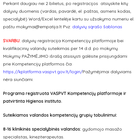
Perkant daugiau nei 2 bilietus, po registracijos atsiųskite kitų
dalyvių duomenis (vardas, pavardė, el. paštas, asmens kodas,
specialybė) Word/Excel lentelėje kartu su užsakymo numeriu el.
paštu
mokymai@empatija.lt
Pvz:
dalyvių sąrašo šablonas
SVARBU:
dalyvių registracija Kompetencijų platformoje bei
kvalifikacinių valandų suteikimas per 14 d.d. po mokymų.
Mokymų PAŽYMĖJIMO išrašą atsisiųsti galėsite prisijungdami
prie Kompetencijų platformos čia:
https://kplatforma.vaspvt.gov.lt/login/
Pažymėjimai dalyviams
nėra siunčiami.
Programa registruota VASPVT Kompetencijų platformoje ir
patvirtinta Higienos instituto.
Suteikiamos valandos kompetencijų grupių tobulinimui:
8-16 klinikinės specialybinės valandos:
gydomojo masažo
specialistas, kineziterapeutas.