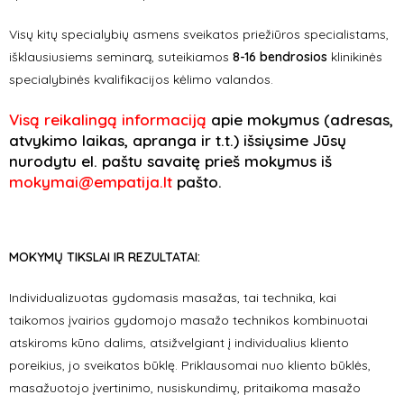
Visų kitų specialybių asmens sveikatos priežiūros specialistams,
išklausiusiems seminarą, suteikiamos
8-16 bendrosios
klinikinės
specialybinės kvalifikacijos kėlimo valandos.
Visą reikalingą informaciją
apie mokymus
(adresas,
atvykimo laikas, apranga ir t.t.) išsiųsime Jūsų
nurodytu el. paštu savaitę prieš mokymus iš
mokymai@empatija.lt
pašto.
MOKYMŲ TIKSLAI IR REZULTATAI:
Individualizuotas gydomasis masažas, tai technika, kai
taikomos įvairios gydomojo masažo technikos kombinuotai
atskiroms kūno dalims, atsižvelgiant į individualius kliento
poreikius, jo sveikatos būklę. Priklausomai nuo kliento būklės,
masažuotojo įvertinimo, nusiskundimų, pritaikoma masažo