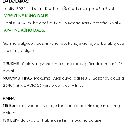
DATA/LAIKAS:
I dalis: 2026 m. balandžio 11 d. (Šeštadienis), pradžia 9 val. –
VIRŠUTINĖ KŪNO DALIS.
II dalis: 2026 m. balandžio 12 d. (Sekmadienis), pradžia 9 val.–
APATINĖ KŪNO DALIS.
Galima dalyvauti pasirinktinai bet kurioje vienoje arba abiejose
mokymų dalyse.
TRUKMĖ:
8 ak. val. (vienos mokymo dalies). Bendra trukmė: 16
ak.val.
MOKYMŲ TIPAS:
Mokymai vyks gyvai adresu J. Basanavičiaus g.
26-101, B NORDIC 26 verslo centras, Vilnius.
KAINA:
115 Eur–
dalyvaujant vienoje bet kurioje pasirinktoje mokymų
dalyje.
190 Eur–
dalyvaujant abiejose I ir II mokymų dalyse.