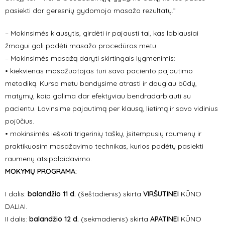
pasiekti dar geresnių gydomojo masažo rezultatų.”
– Mokinsimės klausytis, girdėti ir pajausti tai, kas labiausiai
žmogui gali padėti masažo procedūros metu.
– Mokinsimės masažą daryti skirtingais lygmenimis:
• kiekvienas masažuotojas turi savo paciento pajautimo
metodiką. Kurso metu bandysime atrasti ir daugiau būdų,
matymų, kaip galima dar efektyviau bendradarbiauti su
pacientu. Lavinsime pajautimą per klausą, lietimą ir savo vidinius
pojūčius.
• mokinsimės ieškoti trigerinių taškų, įsitempusių raumenų ir
praktikuosim masažavimo technikas, kurios padėtų pasiekti
raumenų atsipalaidavimo.
MOKYMŲ PROGRAMA:
I dalis:
balandžio 11
d.
(šeštadienis) skirta
VIRŠUTINEI
KŪNO
DALIAI.
II dalis:
balandžio 12
d.
(sekmadienis) skirta
APATINEI
KŪNO