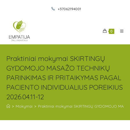
+37062194001
0
Praktiniai mokymai SKIRTINGŲ
GYDOMOJO MASAŽO TECHNIKŲ
PARINKIMAS IR PRITAIKYMAS PAGAL
PACIENTO INDIVIDUALIUS POREIKIUS
2026.04.11-12
>
Mokymai
>
Praktiniai mokymai SKIRTINGŲ GYDOMOJO MASAŽO 