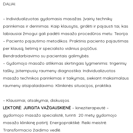
DALIAI.
– Individualizuotas gydomasis masažas. Įvairių technikų
parinkimas ir derinimas. Kaip klausytis, girdėti ir pajausti tai, kas
labiausiai žmogui gali padėti masažo procedūros metu. Teorija.
– Paciento pajautimo metodikos. Praktinis paciento pajautimas
per klausą, lietimą ir specialisto vidinius pojūčius.
Bendradarbiavimo su pacientais galimybės.
– Gydomojo masažo atlikimas skirtingais lygmenimis: trigerinių
taškų, įsitempusių raumenų diagnostika. Individualizuotos
masažo technikos parinkimas ir taikymas, siekiant maksimalaus
raumenų atsipalaidavimo. Klinikinės situacijos, praktika.
– Klausimai, atsakymai, diskusijos.
LEKTORĖ:
JURGITA VAŽGAUSKIENĖ
– kineziterapeutė –
gydomojo masažo specialistė, turinti 20 metų gydomojo
masažo klinikinę patirtį. Energopraktikė. Reiki meistrė.
Transformacio žaidimo vedlė.