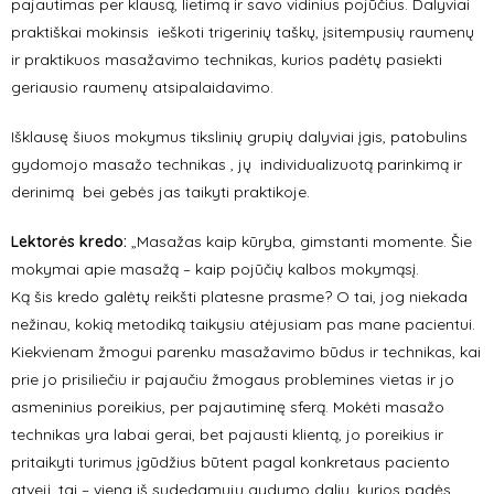
pajautimas per klausą, lietimą ir savo vidinius pojūčius. Dalyviai
praktiškai mokinsis ieškoti trigerinių taškų, įsitempusių raumenų
ir praktikuos masažavimo technikas, kurios padėtų pasiekti
geriausio raumenų atsipalaidavimo.
Išklausę šiuos mokymus tikslinių grupių dalyviai įgis, patobulins
gydomojo masažo technikas , jų individualizuotą parinkimą ir
derinimą bei gebės jas taikyti praktikoje.
Lektorės kredo:
„Masažas kaip kūryba, gimstanti momente. Šie
mokymai apie masažą – kaip pojūčių kalbos mokymąsį.
Ką šis kredo galėtų reikšti platesne prasme? O tai, jog niekada
nežinau, kokią metodiką taikysiu atėjusiam pas mane pacientui.
Kiekvienam žmogui parenku masažavimo būdus ir technikas, kai
prie jo prisiliečiu ir pajaučiu žmogaus problemines vietas ir jo
asmeninius poreikius, per pajautiminę sferą. Mokėti masažo
technikas yra labai gerai, bet pajausti klientą, jo poreikius ir
pritaikyti turimus įgūdžius būtent pagal konkretaus paciento
atvejį, tai – viena iš sudedamųjų gydymo dalių, kurios padės