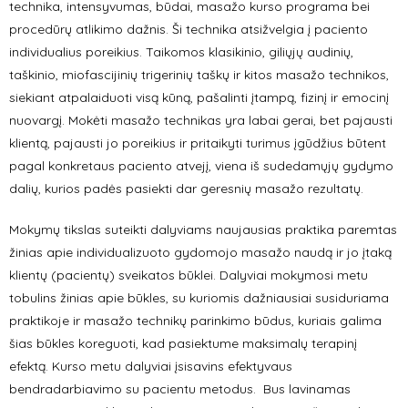
technika, intensyvumas, būdai, masažo kurso programa bei
procedūrų atlikimo dažnis. Ši technika atsižvelgia į paciento
individualius poreikius. Taikomos klasikinio, giliųjų audinių,
taškinio, miofascijinių trigerinių taškų ir kitos masažo technikos,
siekiant atpalaiduoti visą kūną, pašalinti įtampą, fizinį ir emocinį
nuovargį. Mokėti masažo technikas yra labai gerai, bet pajausti
klientą, pajausti jo poreikius ir pritaikyti turimus įgūdžius būtent
pagal konkretaus paciento atvejį, viena iš sudedamųjų gydymo
dalių, kurios padės pasiekti dar geresnių masažo rezultatų.
Mokymų tikslas suteikti dalyviams naujausias praktika paremtas
žinias apie individualizuoto gydomojo masažo naudą ir jo įtaką
klientų (pacientų) sveikatos būklei. Dalyviai mokymosi metu
tobulins žinias apie būkles, su kuriomis dažniausiai susiduriama
praktikoje ir masažo technikų parinkimo būdus, kuriais galima
šias būkles koreguoti, kad pasiektume maksimalų terapinį
efektą. Kurso metu dalyviai įsisavins efektyvaus
bendradarbiavimo su pacientu metodus. Bus lavinamas