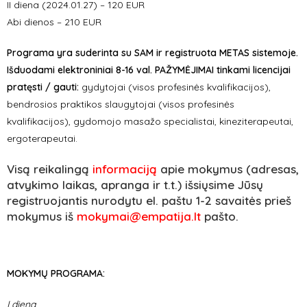
II diena (2024.01.27) – 120 EUR
Abi dienos – 210 EUR
Programa yra suderinta su SAM ir registruota METAS sistemoje.
Išduodami elektroniniai 8-16 val. PAŽYMĖJIMAI tinkami licencijai
pratęsti / gauti:
gydytojai (visos profesinės kvalifikacijos),
bendrosios praktikos slaugytojai (visos profesinės
kvalifikacijos), gydomojo masažo specialistai, kineziterapeutai,
ergoterapeutai.
Visą reikalingą
informaciją
apie mokymus (
adresas,
atvykimo laikas, apranga ir t.t.)
išsiųsime Jūsų
registruojantis nurodytu el. paštu 1-2 savaitės prieš
mokymus iš
mokymai@empatija.lt
pašto.
MOKYMŲ PROGRAMA:
I diena