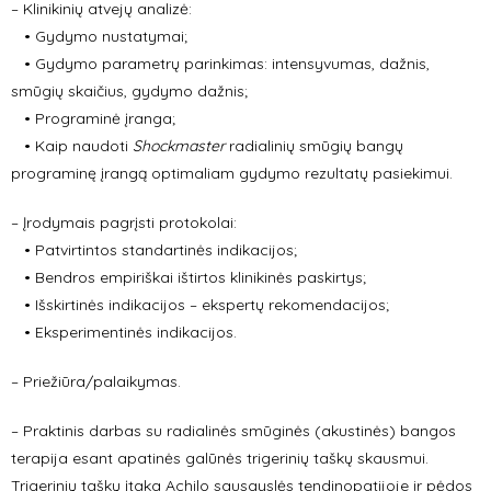
– Klinikinių atvejų analizė:
• Gydymo nustatymai;
• Gydymo parametrų parinkimas: intensyvumas, dažnis,
smūgių skaičius, gydymo dažnis;
• Programinė įranga;
• Kaip naudoti
Shockmaster
radialinių smūgių bangų
programinę įrangą optimaliam gydymo rezultatų pasiekimui.
– Įrodymais pagrįsti protokolai:
• Patvirtintos standartinės indikacijos;
• Bendros empiriškai ištirtos klinikinės paskirtys;
• Išskirtinės indikacijos – ekspertų rekomendacijos;
• Eksperimentinės indikacijos.
– Priežiūra/palaikymas.
– Praktinis darbas su radialinės smūginės (akustinės) bangos
terapija esant apatinės galūnės trigerinių taškų skausmui.
Trigerinių taškų įtaka Achilo sausgyslės tendinopatijoje ir pėdos