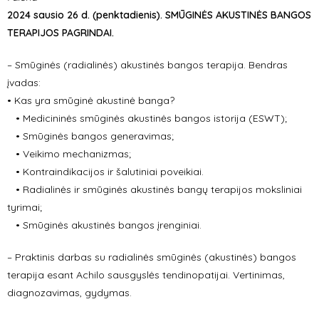
2024 sausio 26 d. (penktadienis). SMŪGINĖS AKUSTINĖS BANGOS
TERAPIJOS PAGRINDA
I.
– Smūginės (radialinės) akustinės bangos terapija. Bendras
įvadas:
• Kas yra smūginė akustinė banga?
• Medicininės smūginės akustinės bangos istorija (ESWT);
• Smūginės bangos generavimas;
• Veikimo mechanizmas;
• Kontraindikacijos ir šalutiniai poveikiai.
• Radialinės ir smūginės akustinės bangų terapijos moksliniai
tyrimai;
• Smūginės akustinės bangos įrenginiai.
– Praktinis darbas su radialinės smūginės (akustinės) bangos
terapija esant Achilo sausgyslės tendinopatijai. Vertinimas,
diagnozavimas, gydymas.