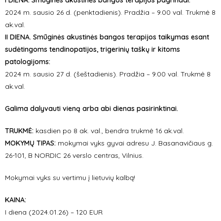
I DIENA. Smūginės akustinės bangos terapijos pagrindai:
2024 m. sausio 26 d. (penktadienis). Pradžia – 9.00 val. Trukmė 8
ak.val.
II DIENA. Smūginės akustinės bangos terapijos taikymas esant
sudėtingoms tendinopatijos, trigerinių taškų ir kitoms
patologijoms:
2024 m. sausio 27 d. (šeštadienis). Pradžia – 9.00 val. Trukmė 8
ak.val.
Galima dalyvauti vieną arba abi dienas pasirinktinai.
TRUKMĖ:
kasdien po 8 ak. val., bendra trukmė 16 ak.val.
MOKYMŲ TIPAS:
mokymai vyks gyvai adresu J. Basanavičiaus g.
26-101, B NORDIC 26 verslo centras, Vilnius.
Mokymai vyks su vertimu į lietuvių kalbą!
KAINA:
I diena (2024.01.26) – 120 EUR