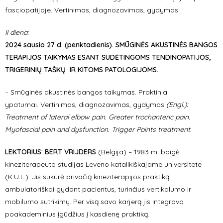
fasciopatijoje. Vertinimas, diagnozavimas, gydymas.
II diena:
2024 sausio 27 d. (penktadienis). SMŪGINĖS AKUSTINĖS BANGOS
TERAPIJOS TAIKYMAS ESANT SUDĖTINGOMS TENDINOPATIJOS,
TRIGERINIŲ TAŠKŲ IR KITOMS PATOLOGIJOMS.
– Smūginės akustinės bangos taikymas. Praktiniai
ypatumai. Vertinimas, diagnozavimas, gydymas
(Engl.):
Treatment of lateral elbow pain. Greater trochanteric pain.
Myofascial pain and dysfunction.
Trigger Points treatment.
LEKTORIUS: BERT VRIJDERS
(Belgija) – 1983 m. baigė
kineziterapeuto studijas Leveno katalikiškajame universitete
(K.U.L.). Jis sukūrė privačią kineziterapijos praktiką
ambulatoriškai gydant pacientus, turinčius vertikalumo ir
mobilumo sutrikimų. Per visą savo karjerą jis integravo
poakademinius įgūdžius į kasdienę praktiką.