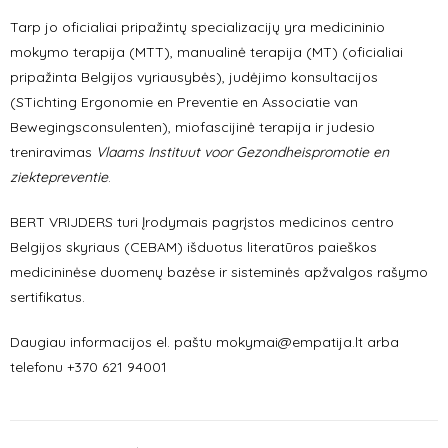
Tarp jo oficialiai pripažintų specializacijų yra medicininio
mokymo terapija (MTT), manualinė terapija (MT) (oficialiai
pripažinta Belgijos vyriausybės), judėjimo konsultacijos
(STichting Ergonomie en Preventie en Associatie van
Bewegingsconsulenten), miofascijinė terapija ir judesio
treniravimas
Vlaams Instituut voor Gezondheispromotie en
ziektepreventie
.
BERT VRIJDERS turi Įrodymais pagrįstos medicinos centro
Belgijos skyriaus (CEBAM) išduotus literatūros paieškos
medicininėse duomenų bazėse ir sisteminės apžvalgos rašymo
sertifikatus.
Daugiau informacijos el. paštu mokymai@empatija.lt arba
telefonu +370 621 94001