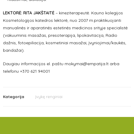
LEKTORĖ: RITA JAKŠTAITĖ
– kineziterapeutė. Kauno kolegijos
Kosmetologijos katedros lektorė, nuo 2007 m.praktikuojanti
manualinės ir aparatinės estetinės medicinos srityje specialistė
(vakuuminis masažas, presoterapija, lipokavitacija, Radio
dažnis, fotoepiliacija, kosmetiniai masažai, įvyniojimai/kaukės,
bandažai).
Daugiau informacijos el. paštu mokymai@empatija.lt arba
telefonu +370 621 94001
Kategorija
Įvykę renginiai