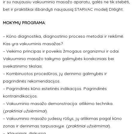
ir su naujausiu vakuuminio masažo aparatu, galės ne tik stebėti,
bet ir praktiškai išbandyti naujausią STARVAC modelį DXlight.
MOKYMŲ PROGRAMA:
– Kūno diagnostika, diagnostinio proceso metodai ir reikšmė.
Kas yra vakuuminis masažas?
– Veikimo principas ir poveikis žmogaus organizmui ir odai.
Vakuuminio masažo taikymo galimybės korekciniais bei
sveikatinimo tikslais.
– Kombinuotos procedūros, jų derinimo galimybės ir
pagrindinės rekomendacijos.
– Pagrindinės kūno estetinės indikacijos. Pagrindinės
kontraindikacijos.
– Vakuuminio masažo demonstracija: atlikimo technika.
(
praktiniai užsiėmimai
).
– Vakuuminio masažo judesių rūšys, jų atlikimas pagal kūno
zonas ir derinimas tarpusavyje. (
praktiniai užsiėmimai
).
– Klausimai, diskusija.