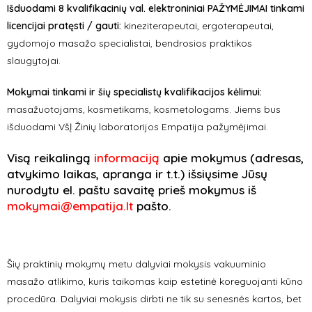
Išduodami 8 kvalifikacinių val. elektroniniai PAŽYMĖJIMAI tinkami
licencijai pratęsti / gauti:
kineziterapeutai, ergoterapeutai,
gydomojo masažo specialistai, bendrosios praktikos
slaugytojai.
Mokymai tinkami ir šių specialistų kvalifikacijos kėlimui:
masažuotojams, kosmetikams, kosmetologams. Jiems bus
išduodami VšĮ Žinių laboratorijos Empatija pažymėjimai.
Visą reikalingą
informaciją
apie mokymus (adresas,
atvykimo laikas, apranga ir t.t.) išsiųsime Jūsų
nurodytu el. paštu savaitę prieš mokymus iš
mokymai@empatija.lt
pašto.
Šių praktinių mokymų metu dalyviai mokysis vakuuminio
masažo atlikimo, kuris taikomas kaip estetinė koreguojanti kūno
procedūra. Dalyviai mokysis dirbti ne tik su senesnės kartos, bet