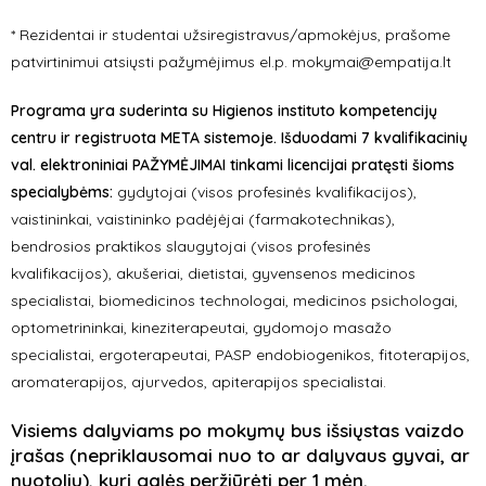
* Rezidentai ir studentai užsiregistravus/apmokėjus, prašome
patvirtinimui atsiųsti pažymėjimus el.p.
mokymai@empatija.lt
Programa yra suderinta su Higienos instituto kompetencijų
centru ir registruota META sistemoje. Išduodami 7 kvalifikacinių
val. elektroniniai PAŽYMĖJIMAI tinkami licencijai pratęsti šioms
specialybėms:
gydytojai (visos profesinės kvalifikacijos),
vaistininkai, vaistininko padėjėjai (farmakotechnikas),
bendrosios praktikos slaugytojai (visos profesinės
kvalifikacijos), akušeriai, dietistai, gyvensenos medicinos
specialistai, biomedicinos technologai, medicinos psichologai,
optometrininkai, kineziterapeutai, gydomojo masažo
specialistai, ergoterapeutai, PASP endobiogenikos, fitoterapijos,
aromaterapijos, ajurvedos, apiterapijos specialistai.
Visiems dalyviams po mokymų bus išsiųstas vaizdo
įrašas (nepriklausomai nuo to ar dalyvaus gyvai, ar
nuotoliu), kurį galės peržiūrėti per 1 mėn.