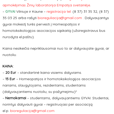
apmokėjimas Žinių laboratorija Empatija svetainėje
.
–
GYVAI
Vilniuje ir Kaune –
registracija tel.
(8 37) 31 35 32, (8 37)
35 03 25 arba rašyti
bioreguliacija@gmail.com
. Dalyvaujantys
gyvai mokestį turės pervesti į Homeopatijos ir
homotoksikologijos asociacijos sąskaitą (užsiregistravus bus
nurodyta el.paštu).
Kaina nesikeičia nepriklausomai nuo to ar dalyvaujate gyvai, ar
nuotoliu.
KAINA
:
–
20 Eur
– standartinė kaina visiems dalyviams.
–
15 Eur
– Homeopatijos ir homotoksikologijos asociacijos
nariams, slaugytojams, rezidentams, studentams
(dalyvaujantiems nuotoliu, su pažymejimu)*
–
Nemokamai
– studentams, dalyvaujantiems GYVAI. Studentai,
norintys dalyvauti gyvai – registruojasi per asociaciją
el.p.
bioreguliacija@gmail.com