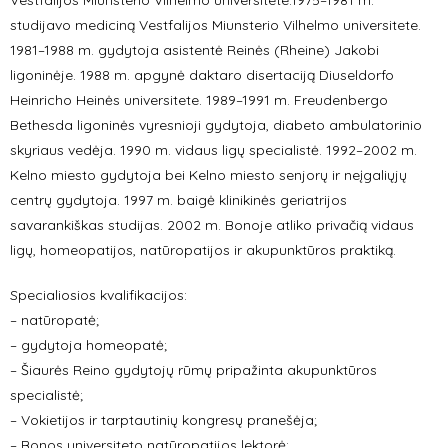
Vestfalijos Miunsterio Vilhelmo universitete.1975–1981 m.
studijavo mediciną Vestfalijos Miunsterio Vilhelmo universitete.
1981–1988 m. gydytoja asistentė Reinės (Rheine) Jakobi
ligoninėje. 1988 m. apgynė daktaro disertaciją Diuseldorfo
Heinricho Heinės universitete. 1989–1991 m. Freudenbergo
Bethesda ligoninės vyresnioji gydytoja, diabeto ambulatorinio
skyriaus vedėja. 1990 m. vidaus ligų specialistė. 1992–2002 m.
Kelno miesto gydytoja bei Kelno miesto senjorų ir neįgaliųjų
centrų gydytoja. 1997 m. baigė klinikinės geriatrijos
savarankiškas studijas. 2002 m. Bonoje atliko privačią vidaus
ligų, homeopatijos, natūropatijos ir akupunktūros praktiką.
Specialiosios kvalifikacijos:
– natūropatė;
– gydytoja homeopatė;
– Šiaurės Reino gydytojų rūmų pripažinta akupunktūros
specialistė;
– Vokietijos ir tarptautinių kongresų pranešėja;
– Bonos universiteto natūropatijos lektorė;