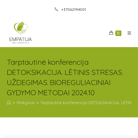
+37062194001
0
Tarptautinė konferencija
DETOKSIKACIJA. LĖTINIS STRESAS.
UŽDEGIMAS. BIOREGULIACINIAI
GYDYMO METODAI 2024.10
>
Mokymai
>
Tarptautinė konferencija DETOKSIKACIJA. LĖTINI