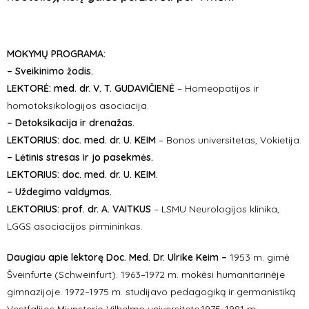
MOKYMŲ PROGRAMA:
– Sveikinimo žodis.
LEKTORĖ: med. dr. V. T. GUDAVIČIENĖ
– Homeopatijos ir
homotoksikologijos asociacija.
– Detoksikacija ir drenažas.
LEKTORIUS: doc. med. dr. U. KEIM
– Bonos universitetas, Vokietija.
– Lėtinis stresas ir jo pasekmės.
LEKTORIUS: doc. med. dr. U. KEIM.
– Uždegimo valdymas.
LEKTORIUS: prof. dr. A. VAITKUS
– LSMU Neurologijos klinika,
LGGS asociacijos pirmininkas.
Daugiau apie lektorę Doc. Med. Dr. Ulrike Keim –
1953 m. gimė
Šveinfurte (Schweinfurt). 1963–1972 m. mokėsi humanitarinėje
gimnazijoje. 1972–1975 m. studijavo pedagogiką ir germanistiką