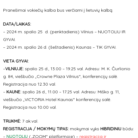
Pranešimai vokiečių kalba bus verčiami į lietuvių kalbą.
DATA/LAIKAS:
– 2024 m. spalio 25 d. (penktadienis) Vilnius – NUOTOLIU IR
GYVAI.
– 2024 m. spalio 26 d. (šeštadienis) Kaunas – TIK GYVAI.
VIETA GYVAI:
–
VILNIUJE:
spalio 25 d., 13.00 – 19.25 val. Adresu: M. K. Čiurlionio
g. 84, viešbučio „Crowne Plaza Vilnius“, konferencijų salė.
Registracija nuo 12.30 val.
–
KAUNE:
spalio 26 d., 11.00 – 17.25 val. Adresu: Miško g. 11,
viešbučio „VICTORIA Hotel Kaunas“ konferencijų salė.
Registracija nuo 10.00 val.
TRUKMĖ:
7 ak.val.
REGISTRACIJA / MOKYMŲ TIPAS:
mokymai vyks
HIBRIDINIU
būdu:
–
NUOTOLIU
(„ZOOM“ platformoje) –
registracija ir