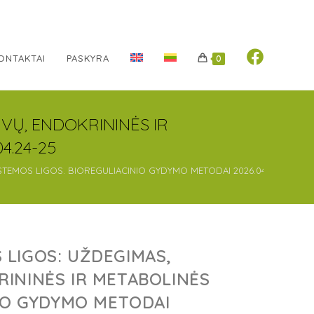
ONTAKTAI
PASKYRA
0
RVŲ, ENDOKRININĖS IR
4.24-25
SISTEMOS LIGOS. BIOREGULIACINIO GYDYMO METODAI 2026.04.24-25
S LIGOS: UŽDEGIMAS,
ININĖS IR METABOLINĖS
NIO GYDYMO METODAI