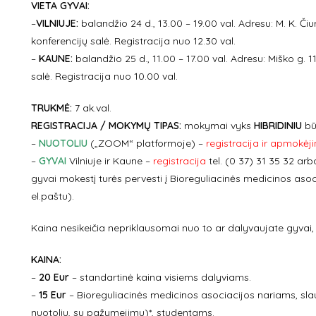
VIETA GYVAI:
–
VILNIUJE:
balandžio 24 d., 13.00 – 19.00 val. Adresu: M. K. Čiur
konferencijų salė. Registracija nuo 12.30 val.
–
KAUNE:
balandžio 25 d., 11.00 – 17.00 val. Adresu: Miško g.
salė. Registracija nuo 10.00 val.
TRUKMĖ:
7 ak.val.
REGISTRACIJA / MOKYMŲ TIPAS:
mokymai vyks
HIBRIDINIU
bū
–
NUOTOLIU
(„ZOOM“ platformoje) –
registracija ir apmokėj
–
GYVAI
Vilniuje ir Kaune –
registracija
tel.
(0 37) 31 35 32 arb
gyvai mokestį turės pervesti į Bioreguliacinės medicinos asoc
el.paštu).
Kaina nesikeičia nepriklausomai nuo to ar dalyvaujate gyvai, 
KAINA
:
–
20 Eur
– standartinė kaina visiems dalyviams.
–
15 Eur
– Bioreguliacinės medicinos asociacijos nariams, s
nuotoliu, su pažymejimu)*, studentams.