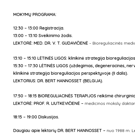
MOKYMŲ PROGRAMA:
12:30 – 13:00 Registracija.
13:00 – 13:10 Sveikinimo žodis.
LEKTORĖ: MED. DR. V. T. GUDAVIČIENĖ
– Bioreguliacinės medic
13:10 – 15:10 LĖTINĖS LIGOS: klinikinė strategija bioreguliacijo
15:30 – 17:30 LĖTINĖS LIGOS (uždegimas, degeneracinės, nervų
klinikinė strategija bioreguliacijos perspektyvoje (II dalis).
LEKTORIUS: DR. BERT HANNOSSET (BELGIJA).
17:50 – 18:15 BIOREGULIACINĖS TERAPIJOS reikšmė chirurgi
LEKTORĖ: PROF. R. LIUTKEVIČIENĖ –
medicinos mokslų daktar
18:15 – 19:00 Diskusijos.
Daugiau apie lektorių DR. BERT HANNOSSET –
nuo 1988 m. Le