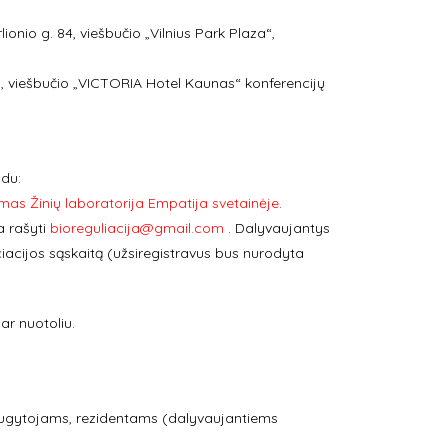
lionio g. 84, viešbučio „Vilnius Park Plaza“,
 11, viešbučio „VICTORIA Hotel Kaunas“ konferencijų
du:
imas Žinių laboratorija Empatija svetainėje
.
a rašyti
bioreguliacija@gmail.com
. Dalyvaujantys
iacijos sąskaitą (užsiregistravus bus nurodyta
ar nuotoliu.
laugytojams, rezidentams (dalyvaujantiems