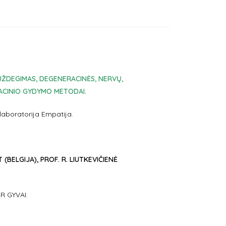
: UŽDEGIMAS, DEGENERACINĖS, NERVŲ,
IACINIO GYDYMO METODAI.
 laboratorija Empatija.
 (BELGIJA), PROF. R. LIUTKEVIČIENĖ
.
IR GYVAI.