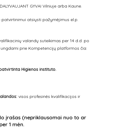
K DALYVAUJANT GYVAI Vilniuje arba Kaune.
patvirtinimui atsiųsti pažymėjimus el.p.
alifikacinių valandų suteikimas per 14 d.d. po
jungdami prie Kompetencijų platformos čia:
virtinta Higienos instituto.
 valandos:
visos profesinės kvalifikacijos ir
o įrašas (nepriklausomai nuo to ar
 per 1 mėn.