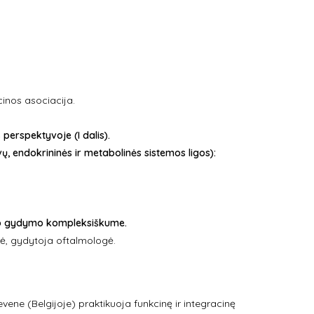
inos asociacija.
s perspektyvoje (I dalis).
, endokrininės ir metabolinės sistemos ligos):
nio gydymo kompleksiškume.
ė, gydytoja oftalmologė.
vene (Belgijoje) praktikuoja funkcinę ir integracinę