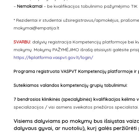
–
Nemokamai
– be kvalifikacijos tobulinimo pažymėjimo TI
* Rezidentai ir studentai užsiregistravus/apmokėjus, prašome 
mokymai@empatija.lt
SVARBU:
dalyvių registracija Kompetencijų platformoje bei kv
mokymų. Mokymų PAŽYMĖJIMO išrašą atsisiųsti galėsite prisi
https://kplatforma.vaspvt.gov.lt/login/
Programa registruota VASPVT Kompetencijų platformoje ir pat
Suteikiamos valandos kompetencijų grupių tobulinimui:
7 bendrosios klinikinės (specialybinės) kvalifikacijos kėlimo
specializacijos / visi asmens sveikatos priežiūros specialistai.
Visiems dalyviams po mokymų bus išsiųstas vaizd
dalyvaus gyvai, ar nuotoliu), kurį galės peržiūrėti