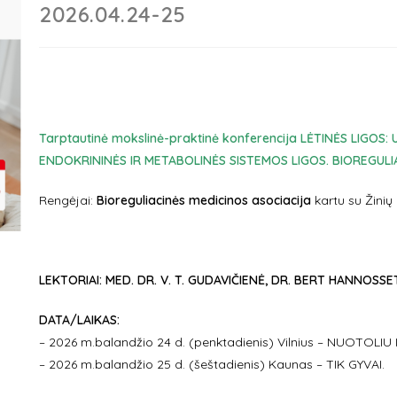
2026.04.24-25
Tarptautinė mokslinė-praktinė konferencija LĖTINĖS LIGOS
ENDOKRININĖS IR METABOLINĖS SISTEMOS LIGOS. BIOREGUL
Rengėjai:
Bioreguliacinės medicinos asociacija
kartu su Žinių
LEKTORIAI: MED. DR. V. T. GUDAVIČIENĖ, DR. BERT HANNOSSET
DATA/LAIKAS:
– 2026 m.balandžio 24 d. (penktadienis) Vilnius – NUOTOLIU 
– 2026 m.balandžio 25 d. (šeštadienis) Kaunas – TIK GYVAI.