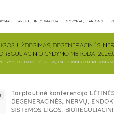
KYMAI
AKTUALI INFORMACIJA
MOKYMAI ĮSTAIGOMS
K
S LIGOS: UŽDEGIMAS, DEGENERACINĖS, NE
IOREGULIACINIO GYDYMO METODAI 2026.0
: UŽDEGIMAS, DEGENERACINĖS, NERVŲ, ENDOKRININĖS IR METABOLINĖS 
Tarptautinė konferencija LĖTINĖ
DEGENERACINĖS, NERVŲ, ENDOKR
SISTEMOS LIGOS. BIOREGULIACI