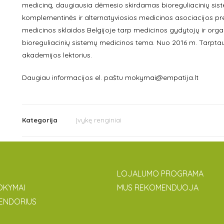
mediciną, daugiausia dėmesio skirdamas bioreguliacinių sist
komplementinės ir alternatyviosios medicinos asociacijos pre
medicinos sklaidos Belgijoje tarp medicinos gydytojų ir org
bioreguliacinių sistemų medicinos tema. Nuo 2016 m. Tarptau
akademijos lektorius.
Daugiau informacijos el. paštu mokymai@empatija.lt
Kategorija
Įvykę renginiai
LOJALUMO PROGRAMA
OKYMAI
MUS REKOMENDUOJA
ENDORIUS