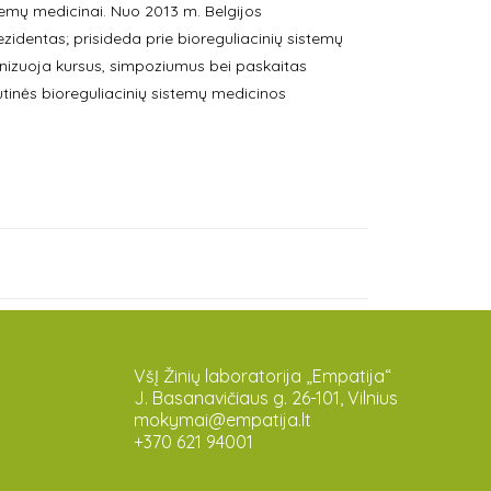
emų medicinai. Nuo 2013 m. Belgijos
zidentas; prisideda prie bioreguliacinių sistemų
anizuoja kursus, simpoziumus bei paskaitas
tinės bioreguliacinių sistemų medicinos
VšĮ Žinių laboratorija „Empatija“
J. Basanavičiaus g. 26-101, Vilnius
mokymai@empatija.lt
+370 621 94001