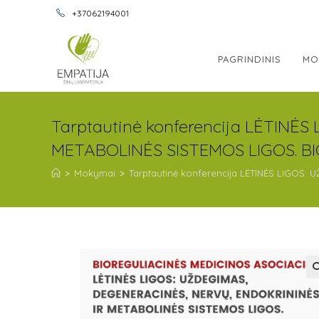
+37062194001
PAGRINDINIS
MO
Tarptautinė konferencija LĖTINĖ
METABOLINĖS SISTEMOS LIGOS. B
>
Mokymai
>
Tarptautinė konferencija LĖTINĖS LIGOS