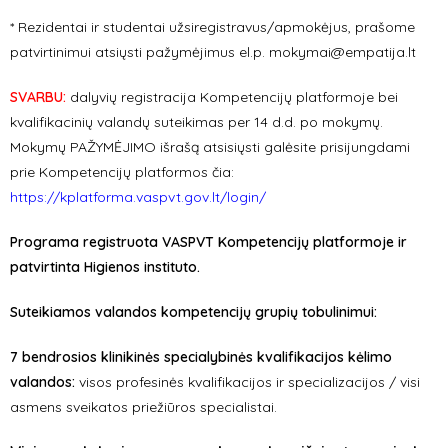
* Rezidentai ir studentai užsiregistravus/apmokėjus, prašome
patvirtinimui atsiųsti pažymėjimus el.p.
mokymai@empatija.lt
SVARBU:
dalyvių registracija Kompetencijų platformoje bei
kvalifikacinių valandų suteikimas per 14 d.d. po mokymų.
Mokymų PAŽYMĖJIMO išrašą atsisiųsti galėsite prisijungdami
prie Kompetencijų platformos čia:
https://kplatforma.vaspvt.gov.lt/login/
Programa registruota VASPVT Kompetencijų platformoje ir
patvirtinta Higienos instituto.
Suteikiamos valandos kompetencijų grupių tobulinimui:
7 bendrosios klinikinės specialybinės kvalifikacijos kėlimo
valandos:
visos profesinės kvalifikacijos ir specializacijos / visi
asmens sveikatos priežiūros specialistai.