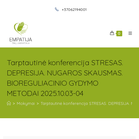
+37062194001
0
Tarptautinė konferencija STRESAS.
DEPRESIJA. NUGAROS SKAUSMAS.
BIOREGULIACINIO GYDYMO
METODAI 2025.10.03-04
>
Mokymai
>
Tarptautinė konferencija STRESAS. DEPRESIJA. 