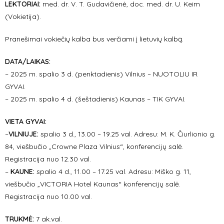
LEKTORIAI:
med
. dr. V. T. Gudavičienė, doc. med. dr. U. Keim
(Vokietija).
Pranešimai vokiečių kalba bus verčiami į lietuvių kalbą.
DATA/LAIKAS:
– 2025 m. spalio 3 d. (penktadienis) Vilnius – NUOTOLIU IR
GYVAI.
– 2025 m. spalio 4 d. (šeštadienis) Kaunas – TIK GYVAI.
VIETA GYVAI:
–
VILNIUJE:
spalio 3 d., 13.00 – 19.25 val. Adresu: M. K. Čiurlionio g.
84, viešbučio „Crowne Plaza Vilnius“, konferencijų salė.
Registracija nuo 12.30 val.
–
KAUNE:
spalio 4 d., 11.00 – 17.25 val. Adresu: Miško g. 11,
viešbučio „VICTORIA Hotel Kaunas“ konferencijų salė.
Registracija nuo 10.00 val.
TRUKMĖ:
7 ak.val.