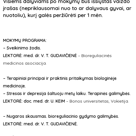
Visiems dalyviams po mokymų bus išsiųstas vaizdo
įrašas (nepriklausomai nuo to ar dalyvaus gyvai, ar
nuotoliu), kurį galės peržiūrėti per 1 mėn.
MOKYMŲ PROGRAMA:
– Sveikinimo žodis.
LEKTORĖ: med. dr. V. T. GUDAVIČIENĖ
– Bioreguliacinės
medicinos asociacija.
– Terapiniai principai ir praktinis pritaikymas biologinėje
medicinoje.
– Stresas ir depresija šaltuoju metų laiku. Terapinės galimybės.
LEKTORĖ: doc. med. dr. U. KEIM
– Bonos universitetas, Vokietija.
– Nugaros skausmas. bioreguliacinio gydymo galimybės.
LEKTORĖ: med. dr. V. T. GUDAVIČIENĖ.