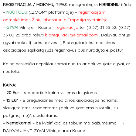
REGISTRACIJA / MOKYMŲ TIPAS:
mokymai vyks
HIBRIDINIU
būdu:
–
NUOTOLIU
(„ZOOM“ platformoje) –
registracija ir
apmokėjimas Žinių laboratorija Empatija svetainėje
.
–
GYVAI
Vilniuje ir Kaune –
registracija
tel.
(0 37) 31 35 32, (0 37)
35 03 25 arba rašyti
bioreguliacija@gmail.com
. Dalyvaujantys
gyvai mokestį turės pervesti į Bioreguliacinės medicinos
asociacijos sąskaitą (užsiregistravus bus nurodyta el.paštu).
Kaina nesikeičia nepriklausomai nuo to ar dalyvaujate gyvai, ar
nuotoliu.
KAINA
:
–
20 Eur
– standartinė kaina visiems dalyviams.
–
15 Eur
– Bioreguliacinės medicinos asociacijos nariams,
slaugytojams, rezidentams (dalyvaujantiems nuotoliu, su
pažymejimu)*, studentams.
–
Nemokamai
– be kvalifikacijos tobulinimo pažymėjimo TIK
DALYVAUJANT GYVAI Vilniuje arba Kaune.