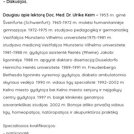
– Diskusijos.
Daugiau apie lektorę Doc. Med. Dr. Ulrike Keim –
1953 m. gimė
Šveinfurte (Schweinfurt). 1963–1972 m. mokėsi humanitarinėje
gimnazijoje. 1972–1975 m. studijavo pedagogiką ir germanistiką
Vestfalijos Miunsterio Vilhelmo universitete.1975–1981 m.
studijavo mediciną Vestfalijos Miunsterio Vilhelmo universitete.
1981–1988 m. gydytoja asistentė Reinės (Rheine) Jakobi
ligoninėje. 1988 m. apgynė daktaro disertaciją Diuseldorfo
Heinricho Heinės universitete. 1989–1991 m. Freudenbergo
Bethesda ligoninės vyresnioji gydytoja, diabeto ambulatorinio
skyriaus vedėja. 1990 m. vidaus ligų specialistė. 1992–2002 m.
Kelno miesto gydytoja bei Kelno miesto senjorų ir neįgaliųjų
centrų gydytoja. 1997 m. baigė klinikinės geriatrijos
savarankiškas studijas. 2002 m. Bonoje atliko privačią vidaus
ligų, homeopatijos, natūropatijos ir akupunktūros praktiką.
Specialiosios kvalifikacijos:
– natūropatė;