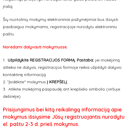
įrašą.
Šių nuotolinių mokymų elektroniniai pažymėjimai bus išsiųsti
pasibaigus mokymams, registracijoje nurodytu elektroniniu
paštu.
Norėdami dalyvauti mokymuose:
1.
Užpildykite REGISTRACIJOS FORMĄ. Pastaba
:
jei mokėjimą
atlieka ne dalyvis, registracijos formoje reikia užpildyti dalyvio
kontaktinę informaciją.
2. ”Įsidėkite“ mokymus
Į KREPŠELĮ.
3. Atlikite mokėjimą paspaudę ant krepšelio simbolio (viršuje
dešinėje).
Prisijungimus bei kitą reikalingą informaciją apie
mokymus išsiųsime Jūsų registruojantis nurodytu
el. paštu 2-3 d. prieš mokymus.