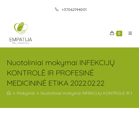
+37062194001
0
Nuotoliniai mokymai INFEKCIJŲ
KONTROLĖ IR PROFESINĖ
MEDICININĖ ETIKA 2022.02.22
>
Mokymai
>
Nuotoliniai mokymai INFEKCIJŲ KONTROLĖ IR PROF