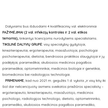
Dalyviams bus išduodami 4 kvalifikacinių val. elektroniniai
PAŽYMĖJIMAI (2 val. infekcijų kontrolės ir 2 val. etikos
temomis),
tinkantys licencijoms nurodytiems specialistams.
TIKSLINĖ DALYVIŲ GRUPĖ:
visų specialybių gydytojai,
kineziterapeutai, ergoterapeutai, masažuotojai, psichologai
psichoterapeutai, dietistai, bendrosios praktikos slaugytojai ir jų
padėjėjai, paramedikai, skubiosios medicinos pagalbos
paramedikai, optometrininkai, medicinos biologai ir genetikai,
biomedicinos bei radiologijos technologai.
PRIMENAME
, kad nuo 2021 m. gegužės 1 d. vyksta „ir visų kitų iki
šiol dar nelicencijuotų asmens sveikatos priežiūros specialistų –
ergoterapeuto, kineziterapeuto, masažuotojo, medicinos
psichologo, radiologijos technologo, dietisto, optometrininko,
paramediko, skubiosios medicinos pagalbos paramediko,