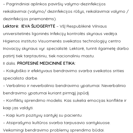
– Pagrindiniai aplinkos paviršių valymo-dezinfekcijos
reikalavimai (valymo/ dezinfekcijos rūšys, reikalavimai valymo /
dezinfekcijos priemonėms).
Lektorė:
IEVA ŠLIOGERYTĖ
– VšĮ Respublikinė Vilniaus
universitetinės ligoninės Infekcijų kontrolės skyriaus vedėja.
Higienos instituto Visuomenės sveikatos technologijų centro
Inovacijų skyriaus vyr. specialistė. Lektorė, turinti ilgametę darbo
patirtį tiek tarptautiniu, tiek nacionaliniu mastu.
II dalis.
PROFESINĖ MEDICININĖ ETIKA:
– Kokybiško ir efektyvaus bendravimo svarba sveikatos srities
specialisto darbe.
– Verbalinio ir neverbalinio bendravimo ypatumai. Neverbalinio
bendravimo ypatumai kuriant pirmąjį įspūdį.
– Konfliktų sprendimo modelis. Kas sukelia emocijas konflikte ir
kaip jas valdyti.
– Kaip kurti pozityvų santykį su pacientu.
– Atsiprašymo kultūros svarba tarpusavio santykiuose.
Veiksmingi bendravimo problemų sprendimo būdai.