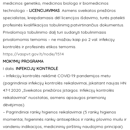
medicinos genetiko, medicinos biologo ir biomedicinos
technologo –
LICENCIJAVIMAS
. Asmens sveikatos priežiūros
specialistas, kreipdamasis dėl licencijos išdavimo, turės pateikti
profesinės kvalifikacijos tobulinimą patvirtinančius dokumentus.
Privalomojo tobulinimo dalį turi sudaryti tobulinimasis
privalomomis temomis – ne mažiau kaip po 2 val. infekcijų
kontrolės ir profesinės etikos temomis.
https://vaspvt.gov.lt/node/1514
MOKYMŲ PROGRAMA
I dalis.
INFEKCIJŲ KONTROLĖ
:
– Infekcijų kontrolės reikšmė COVID-19 pandemijos metu
(pagrindiniai infekcijų kontrolės reikalavimai, įskaitant naujas HN
47-1:2020 „Sveikatos priežiūros įstaigos. Infekcijų kontrolės
reikalavimai” nuostatas, asmens apsaugos priemonių
dėvėjimas).
– Pagrindiniai rankų higienos reikalavimai (5 rankų higienos
momentai, higieninės rankų antiseptikos ir rankų plovimo muilu ir
vandeniu indikacijos, medicininių pirštinių naudojimo principai).