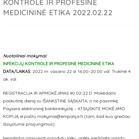
KONTROLĖ IR PROFESINĖ
MEDICININĖ ETIKA 2022.02.22
Nuotoliniai mokymai:
INFEKCIJŲ KONTROLĖ IR PROFESINĖ MEDICININĖ ETIKA
DATA/LAIKAS:
2022 m. vasario 22 d. 16.00–20.00 val. Trukmė 4
ak. val.
REGISTRACIJA IR APMOKĖJIMAS IKI 02-22 D. Mokėdami
paskutinę dieną su IŠANKSTINE SĄSKAITA, o ne pasirinkę
Paysera elektroninę bankininkystę – ATSIŲSKITE MOKĖJIMO
KOPIJĄ el.paštu mokymai@empatija.lt (tam, kad kuo greičiau
išsiųstume prisijungimus).
Negalintys prisijungti nurodytu laiku, galės peržiūrėti vaizdo