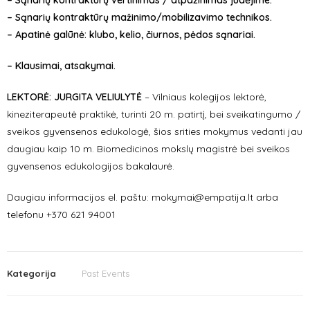
– Sąnarių kontraktūrų vertinimas / atpažinimas judėjime.
– Sąnarių kontraktūrų mažinimo/mobilizavimo technikos.
– Apatinė galūnė: klubo, kelio, čiurnos, pėdos sąnariai.
– Klausimai, atsakymai.
LEKTORĖ: JURGITA VELIULYTĖ
– Vilniaus kolegijos lektorė,
kineziterapeutė praktikė, turinti 20 m. patirtį, bei sveikatingumo /
sveikos gyvensenos edukologė, šios srities mokymus vedanti jau
daugiau kaip 10 m. Biomedicinos mokslų magistrė bei sveikos
gyvensenos edukologijos bakalaurė.
Daugiau informacijos el. paštu: mokymai@empatija.lt arba
telefonu +370 621 94001
Kategorija
Past Events