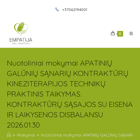
+37062194001
0
Nuotoliniai mokymai APATINIŲ
GALŪNIŲ SĄNARIŲ KONTRAKTŪRŲ
KINEZITERAPIJOS TECHNIKŲ
PRAKTINIS TAIKYMAS.
KONTRAKTŪRŲ SĄSAJOS SU EISENA
IR LAIKYSENOS DISBALANSU
2026.01.30
>
Mokymai
>
Nuotoliniai mokymai APATINIŲ GALŪNIŲ SĄNARIŲ