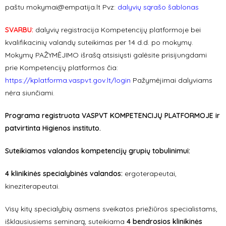
paštu
mokymai@empatija.lt
Pvz:
dalyvių sąrašo šablonas
SVARBU:
dalyvių registracija Kompetencijų platformoje bei
kvalifikacinių valandų suteikimas per 14 d.d. po mokymų.
Mokymų PAŽYMĖJIMO išrašą atsisiųsti galėsite prisijungdami
prie Kompetencijų platformos čia:
https://kplatforma.vaspvt.gov.lt/login
Pažymėjimai dalyviams
nėra siunčiami.
Programa registruota VASPVT KOMPETENCIJŲ PLATFORMOJE ir
patvirtinta Higienos instituto.
Suteikiamos valandos kompetencijų grupių tobulinimui:
4 klinikinės specialybinės valandos:
ergoterapeutai,
kineziterapeutai
.
Visų kitų specialybių asmens sveikatos priežiūros specialistams,
išklausiusiems seminarą, suteikiama
4 bendrosios
klinikinės