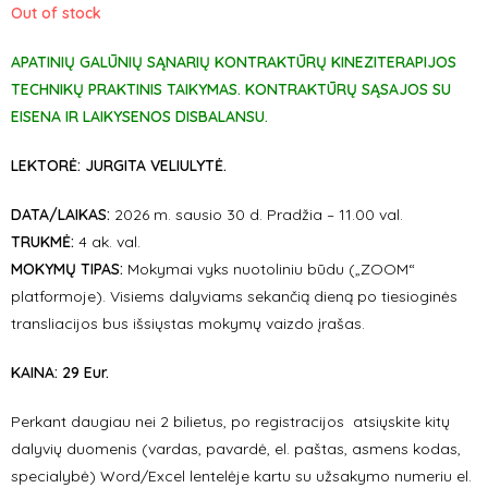
Out of stock
APATINIŲ GALŪNIŲ SĄNARIŲ KONTRAKTŪRŲ KINEZITERAPIJOS
TECHNIKŲ PRAKTINIS TAIKYMAS. KONTRAKTŪRŲ SĄSAJOS SU
EISENA IR LAIKYSENOS DISBALANSU.
LEKTORĖ:
JURGITA VELIULYTĖ
.
DATA/LAIKAS:
2026 m.
sausio 30
d.
Pradžia – 11.00 val.
TRUKMĖ:
4 ak. val.
MOKYMŲ TIPAS:
Mokymai vyks nuotoliniu būdu („ZOOM“
platformoje). Visiems dalyviams sekančią dieną po tiesioginės
transliacijos bus išsiųstas mokymų vaizdo įrašas.
KAINA: 29 Eur.
Perkant daugiau nei 2 bilietus, po registracijos atsiųskite kitų
dalyvių duomenis (vardas, pavardė, el. paštas, asmens kodas,
specialybė) Word/Excel lentelėje kartu su užsakymo numeriu el.