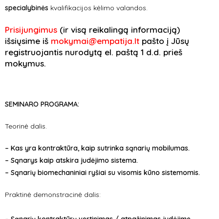
specialybinės
kvalifikacijos kėlimo valandos.
Prisijungimus
(ir visą reikalingą informaciją)
išsiųsime iš
mokymai@empatija.lt
pašto į Jūsų
registruojantis nurodytą el. paštą 1 d.d. prieš
mokymus.
SEMINARO PROGRAMA:
Teorinė dalis.
– Kas yra kontraktūra, kaip sutrinka sąnarių mobilumas.
– Sąnarys kaip atskira judėjimo sistema.
–
Sąnarių biomechaniniai ryšiai su visomis kūno sistemomis.
Praktinė demonstracinė dalis: