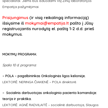
specialistai. Jiems bus išduodami VšĮ Žinių laboratorijos
Empatija pažymėjimai.
Prisijungimus
(ir visą reikalingą informaciją)
išsiųsime iš
mokymai@empatija.lt
pašto į Jūsų
registruojantis nurodytą el. paštą 1-2 d.d. prieš
mokymus.
MOKYMŲ PROGRAMA:
Spalio 10 d. programa:
– POLA – pagalbininkas Onkologinės ligos kelionėje.
LEKTORĖ: NERINGA ČIAKIENĖ – POLA direktorė.
– Socialinis darbuotojas onkologinio paciento komandoje:
teorija ir praktika.
LEKTORĖ: AGNĖ RADVILAITĖ – socialinė darbuotoja, Slaugos