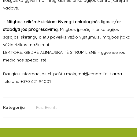
kokybiško gyvenimo. Integracinės onkologijos centro įkūrėja ir
vadovė.
– Mitybos reikšmė siekiant išvengti onkologinės ligos ir/ar
stabdyti jos progresavimą.
Mitybos įpročių ir onkologijos
sąsajos, skirtingų dietų poveikis vėžio vystymuisi, mitybos įtaka
vėžio rizikos mažinimui.
LEKTORĖ: GIEDRĖ ALINAUSKAITĖ STRUMILIENĖ – gyvensenos
medicinos specialistė.
Daugiau informacijos el. paštu mokymai@empatija.lt arba
telefonu +370 621 94001
Kategorija
Past Events