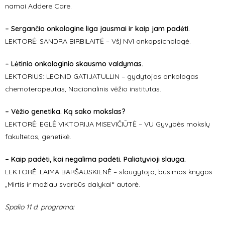
namai Addere Care.
– Sergančio onkologine liga jausmai ir kaip jam padėti.
LEKTORĖ: SANDRA BIRBILAITĖ – VšĮ NVI onkopsichologė.
– Lėtinio onkologinio skausmo valdymas.
LEKTORIUS: LEONID GATIJATULLIN – gydytojas onkologas
chemoterapeutas, Nacionalinis vėžio institutas.
– Vėžio genetika. Ką sako mokslas?
LEKTORĖ: EGLĖ VIKTORIJA MISEVIČIŪTĖ – VU Gyvybės mokslų
fakultetas, genetikė.
– Kaip padėti, kai negalima padėti. Paliatyvioji slauga.
LEKTORĖ: LAIMA BARŠAUSKIENĖ – slaugytoja, būsimos knygos
„Mirtis ir mažiau svarbūs dalykai“ autorė.
Spalio 11 d. programa: