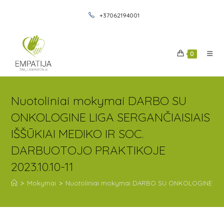
+37062194001
0
Nuotoliniai mokymai DARBO SU
ONKOLOGINE LIGA SERGANČIAISIAIS
IŠŠŪKIAI MEDIKO IR SOC.
DARBUOTOJO PRAKTIKOJE
2023.10.10-11
>
Mokymai
>
Nuotoliniai mokymai DARBO SU ONKOLOGINE LIGA 