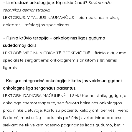
– Limfostazė onkologijoje. Ką reikia žinoti?
Savimasažo
technikos demonstracija.
LEKTORIUS: VITALIJUS NAUMAVIČIUS – biomedicinos mokslų
daktaras, limfologijos specialistas.
– Fizinio krūvio terapija – onkologinės ligos gydymo
sudedamoji dalis.
LEKTORĖ: VIRGINIJA GRIGAITĖ-PETKEVIČIENĖ – fizinio aktyvumo
specialistė sergantiems onkologinėmis ar kitomis lėtinėmis
ligomis.
–
Kas yra integracinė onkologija ir koks jos vaidmuo gydant
onkologine liga sergančius pacientus.
LEKTORĖ: DAINORA MAČIULIENĖ – LSMU Kauno klinikų gydytoja
onkologė chemoterapeutė, sertifikuota holistinės onkologijos
pradininkė Lietuvoje. Kartu su pacientu keliaujanti per vėžį. Viena
iš domėjimosi sričių – holistinis požiūris į sveikatinimo procesus,
siekiant ne tik veiksmingesnio pagrindinės ligos gydymo, bet ir