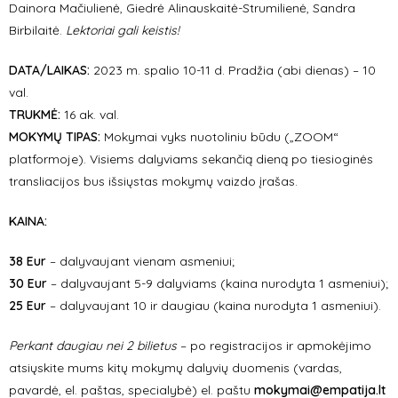
Dainora Mačiulienė, Giedrė Alinauskaitė-Strumilienė, Sandra
Birbilaitė.
Lektoriai gali keistis!
DATA/LAIKAS:
2023 m. spalio 10-11 d. Pradžia (abi dienas) – 10
val.
TRUKMĖ:
16 ak. val.
MOKYMŲ TIPAS:
Mokymai vyks nuotoliniu būdu („ZOOM“
platformoje). Visiems dalyviams sekančią dieną po tiesioginės
transliacijos bus išsiųstas mokymų vaizdo įrašas.
KAINA:
38 Eur
– dalyvaujant vienam asmeniui;
30 Eur
– dalyvaujant 5-9 dalyviams (kaina nurodyta 1 asmeniui);
25 Eur
– dalyvaujant 10 ir daugiau (kaina nurodyta 1 asmeniui).
Perkant daugiau nei 2 bilietus
– po registracijos ir apmokėjimo
atsiųskite mums kitų mokymų dalyvių duomenis (vardas,
pavardė, el. paštas, specialybė) el. paštu
mokymai@empatija.lt